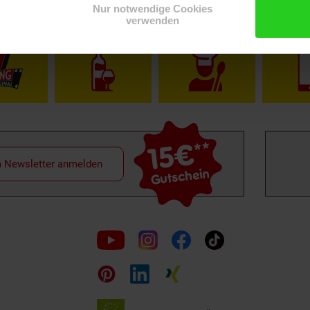
Nur notwendige Cookies
verwenden
Shop
Weinwelt
Rezeptwelt
Net
15€
**
m Newsletter anmelden
Gutschein
Folge
uns
auf