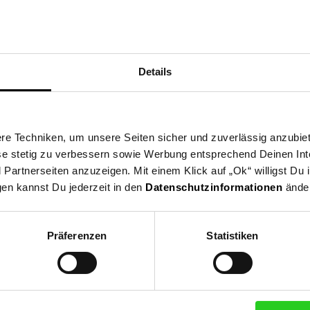
wasserdichter Matratzenschutz, waschbar 40°C, 120 x 60 cm:
Details
ebich, Dolo Str11298SofiaBulgarienoffice@cangaroo-bg.com
e Techniken, um unsere Seiten sicher und zuverlässig anzubiet
ese stetig zu verbessern sowie Werbung entsprechend Deinen In
artnerseiten anzuzeigen. Mit einem Klick auf „Ok“ willigst Du
gen kannst Du jederzeit in den
Datenschutzinformationen
änder
Präferenzen
Statistiken