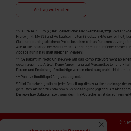
Vertrag widerrufen
Fußnoten
*Alle Preise in Euro (€) inkl. gesetzlicher Mehrwertsteuer, zzgl.
Versandkos
Preise (inkl. MwSt.) und Verkaufseinheiten (Stückzahl/Mengeneinheit) k
Statt- und durchgestrichene Preise beziehen sich auf unseren zuvor gefor
Alle Artikel solange der Vorrat reicht! Änderungen und Irrtümer vorbeha
Abgabe nur in haushaltsüblichen Mengen!
**15€ Rabatt im Netto Online-Shop auf das komplette Sortiment ab ein
gekennzeichnete Artikel. Keine Anrechnung auf Versandkosten und Filial-
Person und Bestellung. Restbeträge werden nicht ausgezahlt. Nicht mit 
***Positive Bonitätsprüfung vorausgesetzt
²⁰Filial-Gutschein gratis zu jeder Bestellung dieses Artikels (solange der
gekauften Artikels zu entnehmen. Vervielfältigung jeglicher Art nicht ge
Der jeweilige Gültigkeitszeitraum des Filial-Gutscheins ist darauf vermerkt
© Nett
Fenster schliess