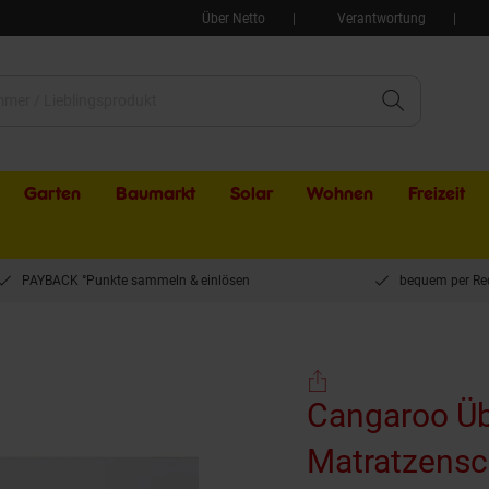
Über Netto
Verantwortung
Garten
Baumarkt
Solar
Wohnen
Freizeit
PAYBACK °Punkte sammeln & einlösen
bequem per Re
angaroo Überzug 1607 wasserdichter Matratzenschutz, waschbar 40°C, 120 x 60 
Cangaroo Üb
Matratzensc