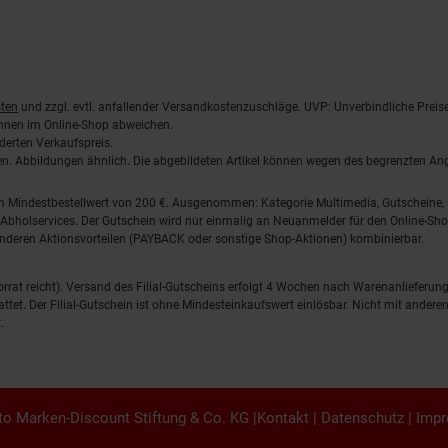
ten
und zzgl. evtl. anfallender Versandkostenzuschläge. UVP: Unverbindliche Preis
önnen im Online-Shop abweichen.
derten Verkaufspreis.
lten. Abbildungen ähnlich. Die abgebildeten Artikel können wegen des begrenzten A
em Mindestbestellwert von 200 €. Ausgenommen: Kategorie Multimedia, Gutscheine
Abholservices. Der Gutschein wird nur einmalig an Neuanmelder für den Online-Shop
anderen Aktionsvorteilen (PAYBACK oder sonstige Shop-Aktionen) kombinierbar.
 Vorrat reicht). Versand des Filial-Gutscheins erfolgt 4 Wochen nach Warenanlieferung
stattet. Der Filial-Gutschein ist ohne Mindesteinkaufswert einlösbar. Nicht mit and
.
o Marken-Discount Stiftung & Co. KG |
Kontakt
|
Datenschutz
|
Imp
en.