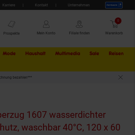
Karriere
Kontakt
Unternehmen
0
Artikel
Mein Konto
Filiale finden
Warenkorb
Prospekte
Mode
Haushalt
Multimedia
Sale
Externer Li
Reisen
chnung bezahlen***
cm
erzug 1607 wasserdichter
hutz, waschbar 40°C, 120 x 60