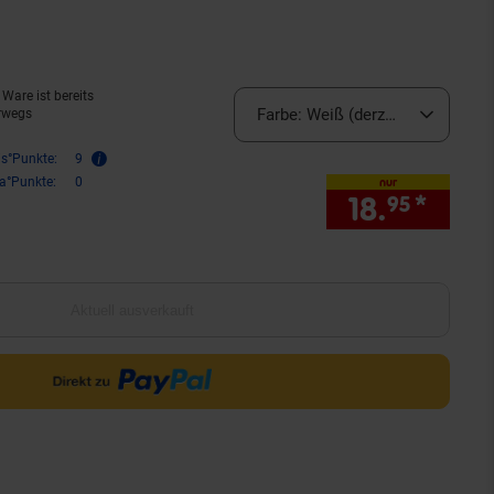
aktuell ausverkauft)
Ware ist bereits
Farbe:
Weiß (derzeit ausverkauft
rwegs
is°Punkte:
9
ra°Punkte:
0
nur
18.
*
nur 1
95
Aktuell ausverkauft