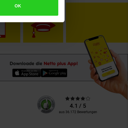
OK
toKOM
Karriere
Downloade die
Netto plus App!
Unsere
Durchschnittliche
Kundenbewertungen
Bewertungen
4.1 / 5
aus 36.172 Bewertungen