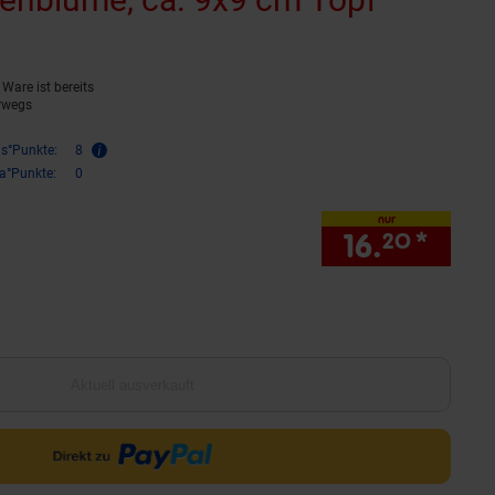
Ware ist bereits
rwegs
is°Punkte:
8
ra°Punkte:
0
nur
16.
*
nur 1
20
Aktuell ausverkauft