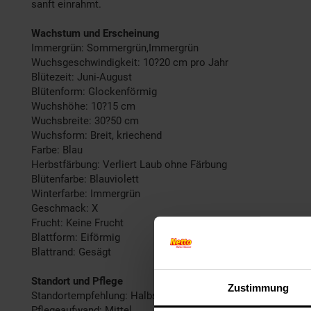
sanft einrahmt.
Wachstum und Erscheinung
Immergrün: Sommergrün,Immergrün
Wuchsgeschwindigkeit: 10?20 cm pro Jahr
Blütezeit: Juni-August
Blütenform: Glockenförmig
Wuchshöhe: 10?15 cm
Wuchsbreite: 30?50 cm
Wuchsform: Breit, kriechend
Farbe: Blau
Herbstfärbung: Verliert Laub ohne Färbung
Blütenfarbe: Blauviolett
Winterfarbe: Immergrün
Geschmack: X
Frucht: Keine Frucht
Blattform: Eiförmig
Blattrand: Gesägt
Standort und Pflege
Zustimmung
Standortempfehlung: Halbschattig, durchlässig
Pflegeaufwand: Mittel