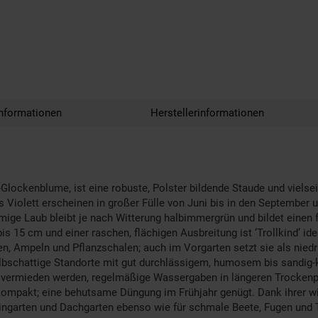
nformationen
Herstellerinformationen
lockenblume, ist eine robuste, Polster bildende Staude und vielsei
s Violett erscheinen in großer Fülle von Juni bis in den September
rmige Laub bleibt je nach Witterung halbimmergrün und bildet einen 
is 15 cm und einer raschen, flächigen Ausbreitung ist ‘Trollkind’ id
n, Ampeln und Pflanzschalen; auch im Vorgarten setzt sie als niedr
bschattige Standorte mit gut durchlässigem, humosem bis sandig-k
 vermieden werden, regelmäßige Wassergaben in längeren Trockenpha
 kompakt; eine behutsame Düngung im Frühjahr genügt. Dank ihrer wi
Steingarten und Dachgarten ebenso wie für schmale Beete, Fugen und