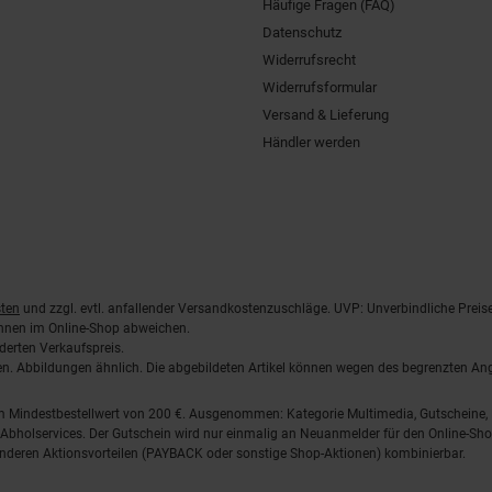
Häufige Fragen (FAQ)
Datenschutz
Widerrufsrecht
Widerrufsformular
Versand & Lieferung
Händler werden
ten
und zzgl. evtl. anfallender Versandkostenzuschläge. UVP: Unverbindliche Preis
önnen im Online-Shop abweichen.
derten Verkaufspreis.
lten. Abbildungen ähnlich. Die abgebildeten Artikel können wegen des begrenzten A
em Mindestbestellwert von 200 €. Ausgenommen: Kategorie Multimedia, Gutscheine
Abholservices. Der Gutschein wird nur einmalig an Neuanmelder für den Online-Shop
anderen Aktionsvorteilen (PAYBACK oder sonstige Shop-Aktionen) kombinierbar.