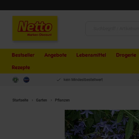
Schließen
Suche:
Bestseller
Angebote
Lebensmittel
Drogerie
Rezepte
kein Mindestbestellwert
Startseite
Garten
Pflanzen
Campanula poscharskyana 'Trollkind