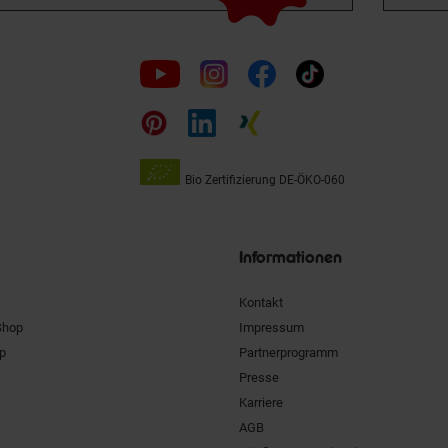
Folge
uns
auf
Bio Zertifizierung
DE-ÖKO-060
Unsere
Siegel
Informationen
Kontakt
Shop
Impressum
pp
Partnerprogramm
Presse
Karriere
AGB