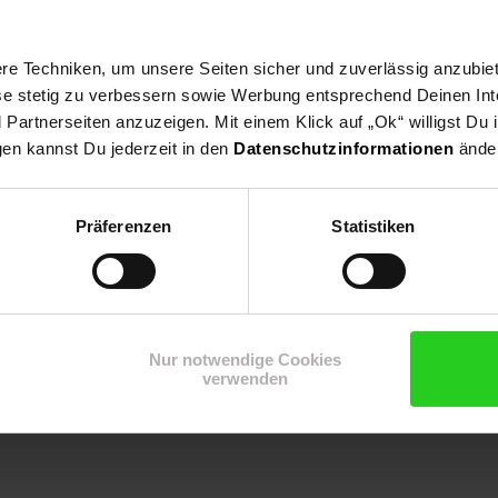
e Techniken, um unsere Seiten sicher und zuverlässig anzubiet
ese stetig zu verbessern sowie Werbung entsprechend Deinen In
artnerseiten anzuzeigen. Mit einem Klick auf „Ok“ willigst Du
gen kannst Du jederzeit in den
Datenschutzinformationen
änder
ten,Bodendecker, Steingarten, Kübelpflanze, Bienenweide, Hängep
Präferenzen
Statistiken
Nur notwendige Cookies
verwenden