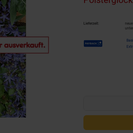
Lieferzeit:
neue 
unte
Payback Punkte
Bas
Ext