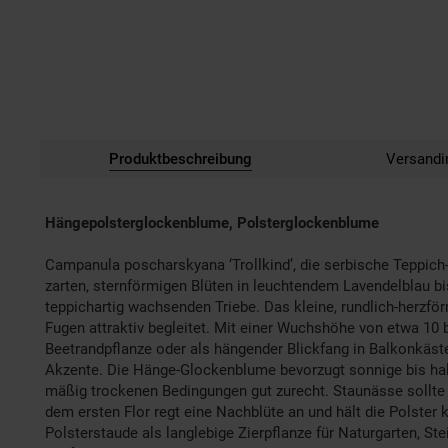
Produktbeschreibung
Versandi
Hängepolsterglockenblume, Polsterglockenblume
Campanula poscharskyana ‘Trollkind’, die serbische Teppich-G
zarten, sternförmigen Blüten in leuchtendem Lavendelblau bi
teppichartig wachsenden Triebe. Das kleine, rundlich-herzfö
Fugen attraktiv begleitet. Mit einer Wuchshöhe von etwa 10 b
Beetrandpflanze oder als hängender Blickfang in Balkonkäste
Akzente. Die Hänge-Glockenblume bevorzugt sonnige bis hal
mäßig trockenen Bedingungen gut zurecht. Staunässe sollte
dem ersten Flor regt eine Nachblüte an und hält die Polster
Polsterstaude als langlebige Zierpflanze für Naturgarten, 