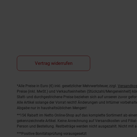
Vertrag widerrufen
Fußnoten
*Alle Preise in Euro (€) inkl. gesetzlicher Mehrwertsteuer, zzgl.
Versandkos
Preise (inkl. MwSt.) und Verkaufseinheiten (Stückzahl/Mengeneinheit) k
Statt- und durchgestrichene Preise beziehen sich auf unseren zuvor gefor
Alle Artikel solange der Vorrat reicht! Änderungen und Irrtümer vorbeha
Abgabe nur in haushaltsüblichen Mengen!
**15€ Rabatt im Netto Online-Shop auf das komplette Sortiment ab ein
gekennzeichnete Artikel. Keine Anrechnung auf Versandkosten und Filial-
Person und Bestellung. Restbeträge werden nicht ausgezahlt. Nicht mit 
***Positive Bonitätsprüfung vorausgesetzt