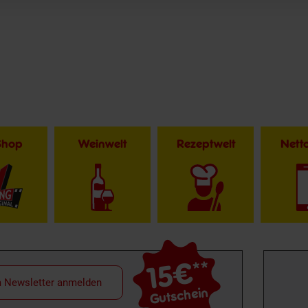
Shop
Weinwelt
Rezeptwelt
Net
15€
**
m Newsletter anmelden
Gutschein