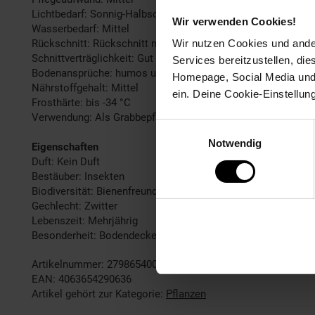
Lichtbedarf: Sonnig-Halbschattig
Wir verwenden Cookies!
Wasserbedarf: Mittel
Rückschnitt: Rückschnitt nach der Blüte
Wir nutzen Cookies und ander
Schnittverträglichkeit: Gut
Services bereitzustellen, di
Bodenansprüche: humos und durchlässig
Homepage, Social Media und P
Nährstoffgehalt: Mittel
ein. Deine Cookie-Einstellun
Frosthärte: bis -34 °C
Verwendung: Als Grabbepflanzung,Im Rosengarten,Im Dachgar
Einwilligungsauswahl
Notwendig
Eigenschaften
Duft: Kein Duft
Bestäuber: Insekten
Biodiversität: Bienenfreundlich
Gechlecht: Zwitter
Lebenszeit: Mehrjährig
Besonderheit: Bodendecker
Artikelnummer: 2798654000
EAN: 4063654290636
Artikel gehört zur Kategorie:
Pflanzen