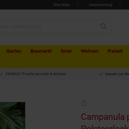
Über Netto
Verantwortung
Garten
Baumarkt
Solar
Wohnen
Freizeit
PAYBACK °Punkte sammeln & einlösen
bequem per Re
', Polsterglockenblume, ca. 9x9 cm Topf
Campanula po
Polstergloc