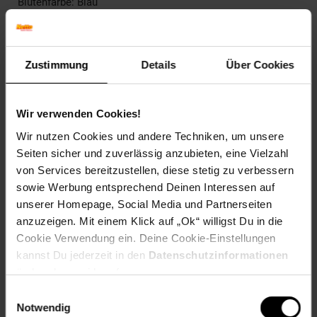
Blütenfarbe: Blau
Winterfarbe: Verblasst, bleibt halbschattig
Geschmack: X
Frucht: Keine Frucht
Blattform: Eiförmig
Zustimmung
Details
Über Cookies
Blattrand: Gesägt
Standort und Pflege
Wir verwenden Cookies!
Standortempfehlung: Halbschattig, durchlässig
Pflegeaufwand: Mittel
Wir nutzen Cookies und andere Techniken, um unsere
Lichtbedarf: Sonnig-Halbschattig
Seiten sicher und zuverlässig anzubieten, eine Vielzahl
Wasserbedarf: Mittel
von Services bereitzustellen, diese stetig zu verbessern
Rückschnitt: Rückschnitt im Frühjahr
sowie Werbung entsprechend Deinen Interessen auf
Schnittverträglichkeit: Sehr gut
unserer Homepage, Social Media und Partnerseiten
Bodenansprüche: humos und durchlässig
anzuzeigen. Mit einem Klick auf „Ok“ willigst Du in die
Nährstoffgehalt: Mittel
Cookie Verwendung ein. Deine Cookie-Einstellungen
Frosthärte: bis -34 °C
Verwendung: Als Grabbepflanzung,Im Rosengarten,Im
kannst Du jederzeit in den
Datenschutzinformationen
Dachgarten,Bodendecker, Steingarten, Kübelpflanze,
ändern bzw. widerrufen.
Bienenweide, Hängepflanzung
Einwilligungsauswahl
Notwendig
Eigenschaften