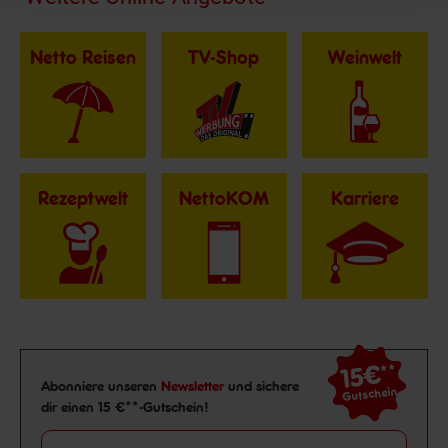
Netto Reisen
TV-Shop
Weinwelt
Rezeptwelt
NettoKOM
Karriere
15€
**
Newsletter Anmeldung
Abonniere unseren
Newsletter
und sichere
Gutschein
dir einen 15 €**-Gutschein!