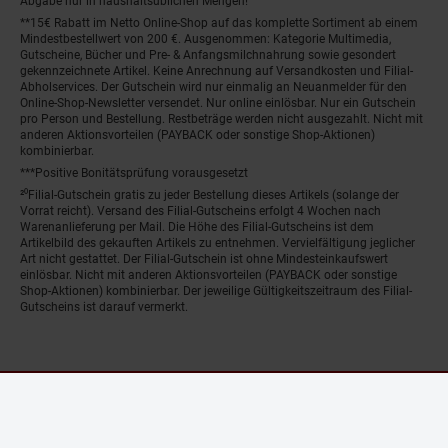
Abgabe nur in haushaltsüblichen Mengen!
**15€ Rabatt im Netto Online-Shop auf das komplette Sortiment ab einem
Mindestbestellwert von 200 €. Ausgenommen: Kategorie Multimedia,
Gutscheine, Bücher und Pre- & Anfangsmilchnahrung sowie gesondert
gekennzeichnete Artikel. Keine Anrechnung auf Versandkosten und Filial-
Abholservices. Der Gutschein wird nur einmalig an Neuanmelder für den
Online-Shop-Newsletter versendet. Nur online einlösbar. Nur ein Gutschein
pro Person und Bestellung. Restbeträge werden nicht ausgezahlt. Nicht mit
anderen Aktionsvorteilen (PAYBACK oder sonstige Shop-Aktionen)
kombinierbar.
***Positive Bonitätsprüfung vorausgesetzt
²⁰Filial-Gutschein gratis zu jeder Bestellung dieses Artikels (solange der
Vorrat reicht). Versand des Filial-Gutscheins erfolgt 4 Wochen nach
Warenanlieferung per Mail. Die Höhe des Filial-Gutscheins ist dem
Artikelbild des gekauften Artikels zu entnehmen. Vervielfältigung jeglicher
Art nicht gestattet. Der Filial-Gutschein ist ohne Mindesteinkaufswert
einlösbar. Nicht mit anderen Aktionsvorteilen (PAYBACK oder sonstige
Shop-Aktionen) kombinierbar. Der jeweilige Gültigkeitszeitraum des Filial-
Gutscheins ist darauf vermerkt.
© Netto Marken-Discount Stiftung & Co. KG |
Kontakt
|
Datenschutz
|
Impressum
Fenster schliess
Nur noch wenig Bestand!