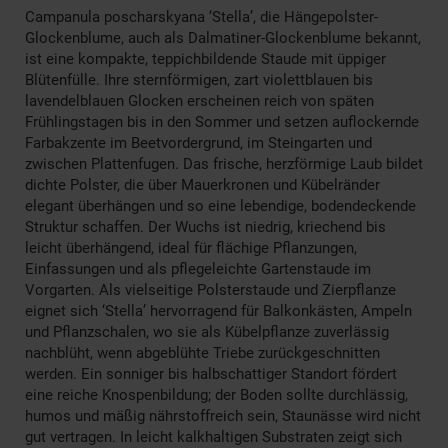
Campanula poscharskyana ‘Stella’, die Hängepolster-
Glockenblume, auch als Dalmatiner-Glockenblume bekannt,
ist eine kompakte, teppichbildende Staude mit üppiger
Blütenfülle. Ihre sternförmigen, zart violettblauen bis
lavendelblauen Glocken erscheinen reich von späten
Frühlingstagen bis in den Sommer und setzen auflockernde
Farbakzente im Beetvordergrund, im Steingarten und
zwischen Plattenfugen. Das frische, herzförmige Laub bildet
dichte Polster, die über Mauerkronen und Kübelränder
elegant überhängen und so eine lebendige, bodendeckende
Struktur schaffen. Der Wuchs ist niedrig, kriechend bis
leicht überhängend, ideal für flächige Pflanzungen,
Einfassungen und als pflegeleichte Gartenstaude im
Vorgarten. Als vielseitige Polsterstaude und Zierpflanze
eignet sich ‘Stella’ hervorragend für Balkonkästen, Ampeln
und Pflanzschalen, wo sie als Kübelpflanze zuverlässig
nachblüht, wenn abgeblühte Triebe zurückgeschnitten
werden. Ein sonniger bis halbschattiger Standort fördert
eine reiche Knospenbildung; der Boden sollte durchlässig,
humos und mäßig nährstoffreich sein, Staunässe wird nicht
gut vertragen. In leicht kalkhaltigen Substraten zeigt sich