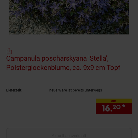
Campanula poscharskyana 'Stella',
Polsterglockenblume, ca. 9x9 cm Topf
(Prod
Lieferzeit:
neue Ware ist bereits unterwegs
nur
16.
*
nur
20
Aktuell ausverkauft