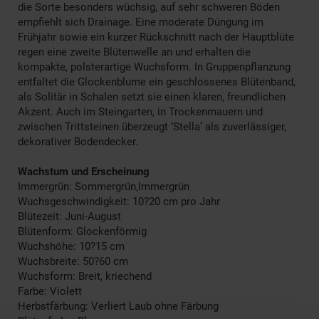
die Sorte besonders wüchsig, auf sehr schweren Böden
empfiehlt sich Drainage. Eine moderate Düngung im
Frühjahr sowie ein kurzer Rückschnitt nach der Hauptblüte
regen eine zweite Blütenwelle an und erhalten die
kompakte, polsterartige Wuchsform. In Gruppenpflanzung
entfaltet die Glockenblume ein geschlossenes Blütenband,
als Solitär in Schalen setzt sie einen klaren, freundlichen
Akzent. Auch im Steingarten, in Trockenmauern und
zwischen Trittsteinen überzeugt ‘Stella’ als zuverlässiger,
dekorativer Bodendecker.
Wachstum und Erscheinung
Immergrün: Sommergrün,Immergrün
Wuchsgeschwindigkeit: 10?20 cm pro Jahr
Blütezeit: Juni-August
Blütenform: Glockenförmig
Wuchshöhe: 10?15 cm
Wuchsbreite: 50?60 cm
Wuchsform: Breit, kriechend
Farbe: Violett
Herbstfärbung: Verliert Laub ohne Färbung