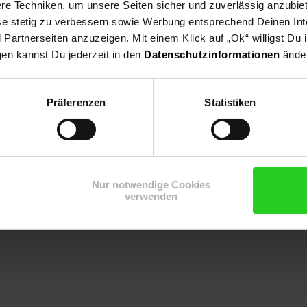
e Techniken, um unsere Seiten sicher und zuverlässig anzubiet
ese stetig zu verbessern sowie Werbung entsprechend Deinen In
artnerseiten anzuzeigen. Mit einem Klick auf „Ok“ willigst Du
n,Beetpflanze, Bienenweide, Schnittblume, Staudenrabatte, Bauerng
gen kannst Du jederzeit in den
Datenschutzinformationen
änder
Präferenzen
Statistiken
Nur notwendige Cookies
verwenden