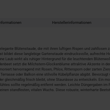
nformationen
Herstellerinformationen
elegante Blütenstaude, die mit ihren luftigen Rispen und zahllosen 
st bildet diese langlebige Gartenstaude eindrucksvolle, aufrechte Ho
üne Laub wirkt als ruhiger Hintergrund für die leuchtenden Blütenwo
nbeet setzt die Milchstern-Glockenblume attraktive Akzente in der m
oniert hervorragend mit Rosen, Phlox, Rittersporn oder zarten Zie
 Terrasse oder Balkon eine stilvolle Kübelpflanze abgibt. Bevorzugt 
 gleichmäßig frisch bleibt, ohne Staunässe zu entwickeln. Ein mod
ühtes sollte regelmäßig entfernt werden. Leichte Düngergaben im F
inen standfesten, vitalen Wuchs. Diese robuste, winterharte Beetst