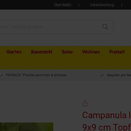
Über Netto
Verantwortung
Garten
Baumarkt
Solar
Wohnen
Freizeit
PAYBACK °Punkte sammeln & einlösen
bequem per Re
 ca. 9x9 cm Topf
Campanula la
9x9 cm Topf