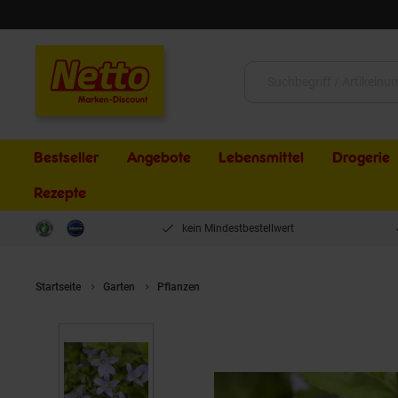
Schließen
Suche:
Bestseller
Angebote
Lebensmittel
Drogerie
Rezepte
kein Mindestbestellwert
Startseite
Garten
Pflanzen
Campanula lactiflora, Glockenblume,