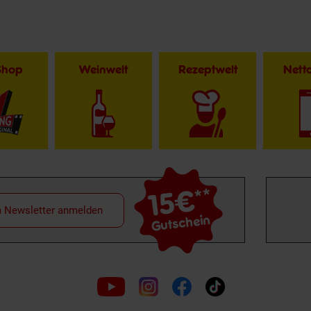
Shop
Weinwelt
Rezeptwelt
Net
15€
**
m Newsletter anmelden
Gutschein
Folge
uns