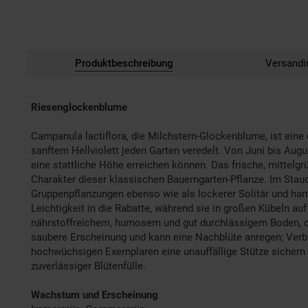
Produktbeschreibung
Versandi
Riesenglockenblume
Campanula lactiflora, die Milchstern-Glockenblume, ist eine 
sanftem Hellviolett jeden Garten veredelt. Von Juni bis Augu
eine stattliche Höhe erreichen können. Das frische, mittelgr
Charakter dieser klassischen Bauerngarten-Pflanze. Im Staude
Gruppenpflanzungen ebenso wie als lockerer Solitär und harm
Leichtigkeit in die Rabatte, während sie in großen Kübeln auf
nährstoffreichem, humosem und gut durchlässigem Boden, der
saubere Erscheinung und kann eine Nachblüte anregen; Verbl
hochwüchsigen Exemplaren eine unauffällige Stütze sichern e
zuverlässiger Blütenfülle.
Wachstum und Erscheinung