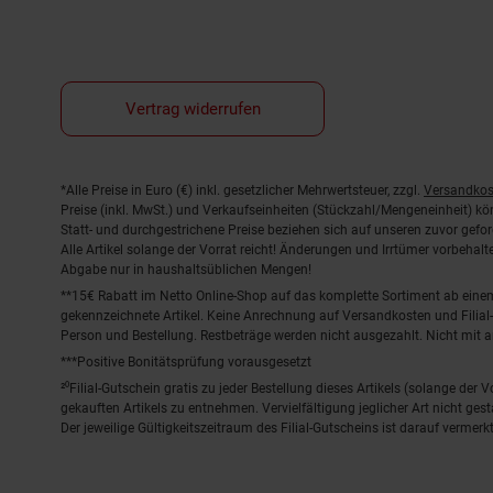
Vertrag widerrufen
Fußnoten
*Alle Preise in Euro (€) inkl. gesetzlicher Mehrwertsteuer, zzgl.
Versandkos
Preise (inkl. MwSt.) und Verkaufseinheiten (Stückzahl/Mengeneinheit) k
Statt- und durchgestrichene Preise beziehen sich auf unseren zuvor gefor
Alle Artikel solange der Vorrat reicht! Änderungen und Irrtümer vorbeha
Abgabe nur in haushaltsüblichen Mengen!
**15€ Rabatt im Netto Online-Shop auf das komplette Sortiment ab ein
gekennzeichnete Artikel. Keine Anrechnung auf Versandkosten und Filial-
Person und Bestellung. Restbeträge werden nicht ausgezahlt. Nicht mit 
***Positive Bonitätsprüfung vorausgesetzt
²⁰Filial-Gutschein gratis zu jeder Bestellung dieses Artikels (solange der
gekauften Artikels zu entnehmen. Vervielfältigung jeglicher Art nicht ge
Der jeweilige Gültigkeitszeitraum des Filial-Gutscheins ist darauf vermerkt