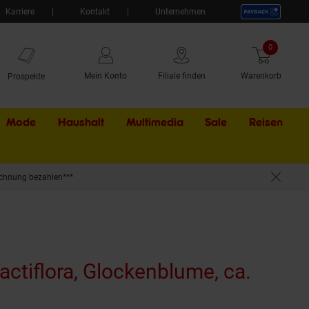
Karriere
Kontakt
Unternehmen
0
Artikel
Mein Konto
Filiale finden
Warenkorb
Prospekte
Mode
Haushalt
Multimedia
Sale
Externer Li
Reisen
chnung bezahlen***
ctiflora, Glockenblume, ca.
(Produkt aktuell ausverkauft)