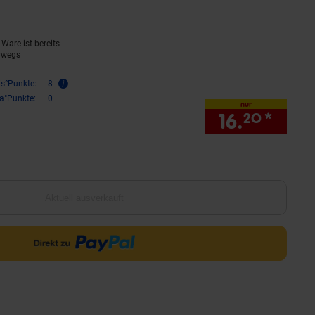
Ware ist bereits
rwegs
is°Punkte:
8
ra°Punkte:
0
nur
16.
*
nur 1
20
Aktuell ausverkauft