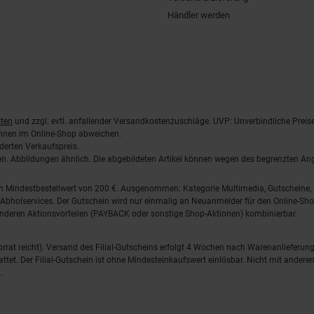
Händler werden
ten
und zzgl. evtl. anfallender Versandkostenzuschläge. UVP: Unverbindliche Preis
önnen im Online-Shop abweichen.
derten Verkaufspreis.
lten. Abbildungen ähnlich. Die abgebildeten Artikel können wegen des begrenzten A
em Mindestbestellwert von 200 €. Ausgenommen: Kategorie Multimedia, Gutscheine
Abholservices. Der Gutschein wird nur einmalig an Neuanmelder für den Online-Shop
anderen Aktionsvorteilen (PAYBACK oder sonstige Shop-Aktionen) kombinierbar.
 Vorrat reicht). Versand des Filial-Gutscheins erfolgt 4 Wochen nach Warenanlieferung
stattet. Der Filial-Gutschein ist ohne Mindesteinkaufswert einlösbar. Nicht mit and
.