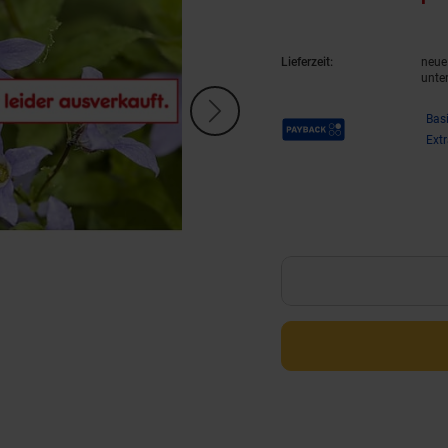
Lieferzeit:
neue 
unte
Payback Punkte
Bas
Ext