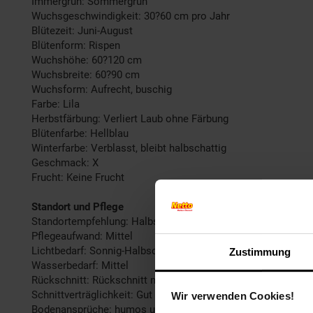
Immergrün: Sommergrün
Wuchsgeschwindigkeit: 30?60 cm pro Jahr
Blütezeit: Juni-August
Blütenform: Rispen
Wuchshöhe: 60?120 cm
Wuchsbreite: 60?90 cm
Wuchsform: Aufrecht, buschig
Farbe: Lila
Herbstfärbung: Verliert Laub ohne Färbung
Blütenfarbe: Hellblau
Winterfarbe: Verblasst, bleibt halbschattig
Geschmack: X
Frucht: Keine Frucht
Standort und Pflege
Standortempfehlung: Halbschattig, windgeschützt
Pflegeaufwand: Mittel
Lichtbedarf: Sonnig-Halbschattig
Zustimmung
Wasserbedarf: Mittel
Rückschnitt: Rückschnitt nach der Blüte.
Schnittverträglichkeit: Gut
Wir verwenden Cookies!
Bodenansprüche: humos und gut durchlässig