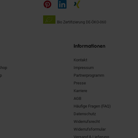
auf
Bio Zertifizierung
DE-ÖKO-060
Unsere
Siegel
Informationen
Kontakt
Shop
Impressum
pp
Partnerprogramm
Presse
Karriere
AGB
Häufige Fragen (FAQ)
Datenschutz
Widerrufsrecht
Widerrufsformular
Versand & Lieferung