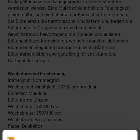
Boden; Staunässe und ausgeprägte Trockenheit sollten
vermieden werden. Eine Mulchschicht hält die Feuchtigkeit
gleichmäßig, und ein behutsamer Rückschnitt direkt nach
der Blüte erhält die harmonische Wuchsform und fördert die
Blühfreude. In Gruppenpflanzung lässt sich der
Gewürzstrauch hervorragend mit Stauden und anderen
Blütengehölzen kombinieren, wo seine dunklen, duftenden
Blüten einen eleganten Kontrast zu hellen Blatt- und
Blütenfarben bilden und ganzjährig für strukturreiche
Gartenbilder sorgen.
Wachstum und Erscheinung
Immergrün: Sommergrün
Wuchsgeschwindigkeit: 20?30 cm pro Jahr
Blütezeit: Mai-Juni
Blütenform: Einzeln
Wuchshöhe: 150?300 cm
Wuchsbreite: 150?180 cm
Wuchsform: Breit, buschig
Farbe: Dunkelrot
Herbstfärbung: Gelb,Gelb bis gelbbraun
Blütenfarbe: Rotbraun