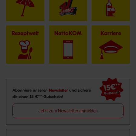
Rezeptwelt
NettoKOM
Karriere
15€
**
Newsletter Anmeldung
Abonniere unseren
Newsletter
und sichere
Gutschein
dir einen 15 €**-Gutschein!
Jetzt zum Newsletter anmelden