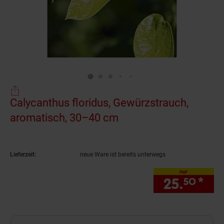
Calycanthus floridus, Gewürzstrauch,
aromatisch, 30–40 cm
(Produkt aktuell ausv
Lieferzeit:
neue Ware ist bereits unterwegs
nur
25.
*
nur
50