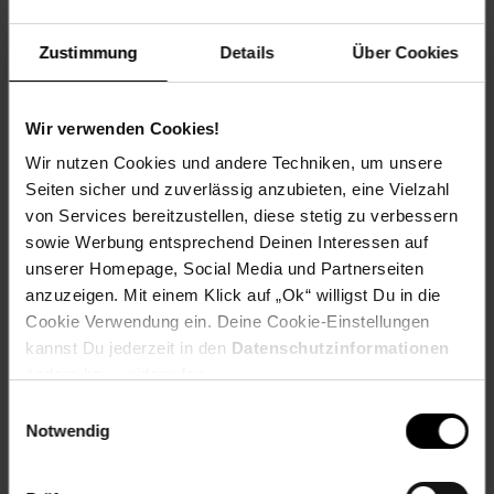
Winterfarbe: Laubabwerfend
Geschmack: X
Zustimmung
Details
Über Cookies
Frucht: Zierfrucht, nicht essbar
Standort und Pflege
Wir verwenden Cookies!
Standortempfehlung: Halbschattig, windgeschützt
Pflegeaufwand: Mittel
Wir nutzen Cookies und andere Techniken, um unsere
Lichtbedarf: Halbschattig-Schattig
Seiten sicher und zuverlässig anzubieten, eine Vielzahl
Wasserbedarf: Mittel
von Services bereitzustellen, diese stetig zu verbessern
Rückschnitt: Rückschnitt im Spätwinter
sowie Werbung entsprechend Deinen Interessen auf
Schnittverträglichkeit: Gut
unserer Homepage, Social Media und Partnerseiten
Bodenansprüche: humos und gut durchlässig
anzuzeigen. Mit einem Klick auf „Ok“ willigst Du in die
Nährstoffgehalt: Mittel
Frosthärte: bis -23 °C
Cookie Verwendung ein. Deine Cookie-Einstellungen
Verwendung: In Parkanlagen,Solitärpflanzung, Duftgarten,
kannst Du jederzeit in den
Datenschutzinformationen
Halbschattenbereiche, Blütenhecke, Wildgarten.
ändern bzw. widerrufen.
Einwilligungsauswahl
Eigenschaften
Notwendig
Duft: Stark
Bestäuber: Insekten
Biodiversität: Nahrungsquelle für Insekten