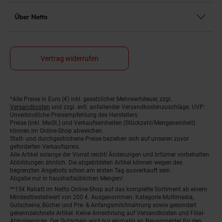
Über Netto
Vertrag widerrufen
*Alle Preise in Euro (€) inkl. gesetzlicher Mehrwertsteuer, zzgl.
Fußnoten
Versandkosten
und zzgl. evtl. anfallender Versandkostenzuschläge. UVP:
Unverbindliche Preisempfehlung des Herstellers.
Preise (inkl. MwSt.) und Verkaufseinheiten (Stückzahl/Mengeneinheit)
können im Online-Shop abweichen.
Statt- und durchgestrichene Preise beziehen sich auf unseren zuvor
geforderten Verkaufspreis.
Alle Artikel solange der Vorrat reicht! Änderungen und Irrtümer vorbehalten.
Abbildungen ähnlich. Die abgebildeten Artikel können wegen des
begrenzten Angebots schon am ersten Tag ausverkauft sein.
Abgabe nur in haushaltsüblichen Mengen!
**15€ Rabatt im Netto Online-Shop auf das komplette Sortiment ab einem
Mindestbestellwert von 200 €. Ausgenommen: Kategorie Multimedia,
Gutscheine, Bücher und Pre- & Anfangsmilchnahrung sowie gesondert
gekennzeichnete Artikel. Keine Anrechnung auf Versandkosten und Filial-
Abholservices. Der Gutschein wird nur einmalig an Neuanmelder für den