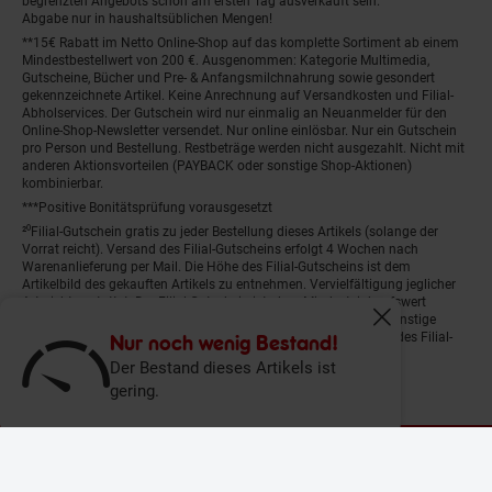
begrenzten Angebots schon am ersten Tag ausverkauft sein.
Abgabe nur in haushaltsüblichen Mengen!
**15€ Rabatt im Netto Online-Shop auf das komplette Sortiment ab einem
Mindestbestellwert von 200 €. Ausgenommen: Kategorie Multimedia,
Gutscheine, Bücher und Pre- & Anfangsmilchnahrung sowie gesondert
gekennzeichnete Artikel. Keine Anrechnung auf Versandkosten und Filial-
Abholservices. Der Gutschein wird nur einmalig an Neuanmelder für den
Online-Shop-Newsletter versendet. Nur online einlösbar. Nur ein Gutschein
pro Person und Bestellung. Restbeträge werden nicht ausgezahlt. Nicht mit
anderen Aktionsvorteilen (PAYBACK oder sonstige Shop-Aktionen)
kombinierbar.
***Positive Bonitätsprüfung vorausgesetzt
²⁰Filial-Gutschein gratis zu jeder Bestellung dieses Artikels (solange der
Vorrat reicht). Versand des Filial-Gutscheins erfolgt 4 Wochen nach
Warenanlieferung per Mail. Die Höhe des Filial-Gutscheins ist dem
Artikelbild des gekauften Artikels zu entnehmen. Vervielfältigung jeglicher
Art nicht gestattet. Der Filial-Gutschein ist ohne Mindesteinkaufswert
einlösbar. Nicht mit anderen Aktionsvorteilen (PAYBACK oder sonstige
Fenster schliess
Shop-Aktionen) kombinierbar. Der jeweilige Gültigkeitszeitraum des Filial-
Nur noch wenig Bestand!
Gutscheins ist darauf vermerkt.
Der Bestand dieses Artikels ist
gering.
© Netto Marken-Discount Stiftung & Co. KG |
Kontakt
|
Datenschutz
|
Impressum