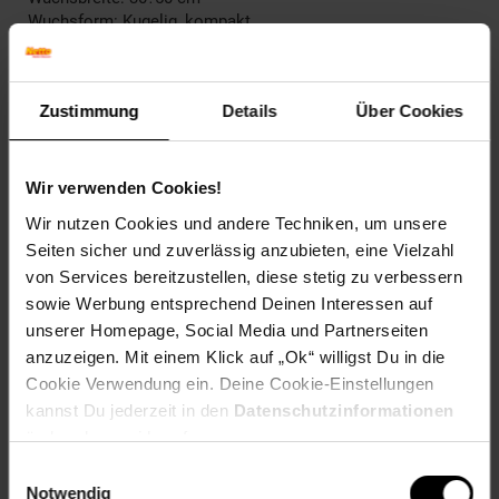
Wuchsform: Kugelig, kompakt
Herbstfärbung: Verliert Laub ohne Färbung
Blattfarbe: Silbergrau
Blütenfarbe: Gelblich
Zustimmung
Details
Über Cookies
Winterfarbe: Silbrig-grau
Geschmack: X
Frucht: Keine Frucht
Wir verwenden Cookies!
Standort und Pflege
Wir nutzen Cookies und andere Techniken, um unsere
Standortempfehlung: Sonnig, gut durchlüftet
Seiten sicher und zuverlässig anzubieten, eine Vielzahl
Pflegeaufwand: Mittel
von Services bereitzustellen, diese stetig zu verbessern
Lichtbedarf: Sonnig-Halbschattig
Wasserbedarf: Mittel
sowie Werbung entsprechend Deinen Interessen auf
Rückschnitt: Rückschnitt im Frühjahr
unserer Homepage, Social Media und Partnerseiten
Schnittverträglichkeit: Schlecht
anzuzeigen. Mit einem Klick auf „Ok“ willigst Du in die
Bodenansprüche: sandig und gut durchlässig
Cookie Verwendung ein. Deine Cookie-Einstellungen
Nährstoffgehalt: Gering
kannst Du jederzeit in den
Datenschutzinformationen
Frosthärte: bis -5 °C
ändern bzw. widerrufen.
Verwendung: Im Heidegarten,Als Grabbepflanzung,Im
Dachgarten,Kübelpflanze, Beetpflanze, Grabbepflanzung,
Einwilligungsauswahl
Trockenblumen, Strukturpflanze
Notwendig