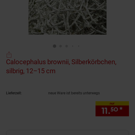
Calocephalus brownii, Silberkörbchen,
silbrig, 12–15 cm
(Produkt aktuell ausverkauf
Lieferzeit:
neue Ware ist bereits unterwegs
nur
11.
*
nur
50