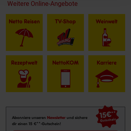
Fußzeile
Weitere Online-Angebote
Netto Reisen
TV-Shop
Weinwelt
Rezeptwelt
NettoKOM
Karriere
15€
**
Newsletter Anmeldung
Abonniere unseren
Newsletter
und sichere
Gutschein
dir einen 15 €**-Gutschein!