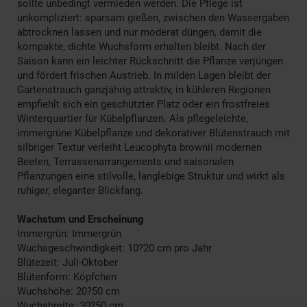
sollte unbedingt vermieden werden. Die Pflege ist
unkompliziert: sparsam gießen, zwischen den Wassergaben
abtrocknen lassen und nur moderat düngen, damit die
kompakte, dichte Wuchsform erhalten bleibt. Nach der
Saison kann ein leichter Rückschnitt die Pflanze verjüngen
und fördert frischen Austrieb. In milden Lagen bleibt der
Gartenstrauch ganzjährig attraktiv, in kühleren Regionen
empfiehlt sich ein geschützter Platz oder ein frostfreies
Winterquartier für Kübelpflanzen. Als pflegeleichte,
immergrüne Kübelpflanze und dekorativer Blütenstrauch mit
silbriger Textur verleiht Leucophyta brownii modernen
Beeten, Terrassenarrangements und saisonalen
Pflanzungen eine stilvolle, langlebige Struktur und wirkt als
ruhiger, eleganter Blickfang.
Wachstum und Erscheinung
Immergrün: Immergrün
Wuchsgeschwindigkeit: 10?20 cm pro Jahr
Blütezeit: Juli-Oktober
Blütenform: Köpfchen
Wuchshöhe: 20?50 cm
Wuchsbreite: 30?50 cm