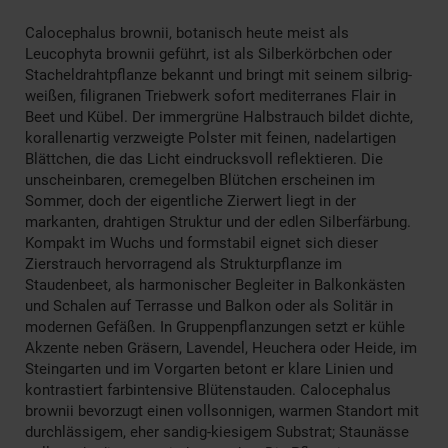
Calocephalus brownii, botanisch heute meist als
Leucophyta brownii geführt, ist als Silberkörbchen oder
Stacheldrahtpflanze bekannt und bringt mit seinem silbrig-
weißen, filigranen Triebwerk sofort mediterranes Flair in
Beet und Kübel. Der immergrüne Halbstrauch bildet dichte,
korallenartig verzweigte Polster mit feinen, nadelartigen
Blättchen, die das Licht eindrucksvoll reflektieren. Die
unscheinbaren, cremegelben Blütchen erscheinen im
Sommer, doch der eigentliche Zierwert liegt in der
markanten, drahtigen Struktur und der edlen Silberfärbung.
Kompakt im Wuchs und formstabil eignet sich dieser
Zierstrauch hervorragend als Strukturpflanze im
Staudenbeet, als harmonischer Begleiter in Balkonkästen
und Schalen auf Terrasse und Balkon oder als Solitär in
modernen Gefäßen. In Gruppenpflanzungen setzt er kühle
Akzente neben Gräsern, Lavendel, Heuchera oder Heide, im
Steingarten und im Vorgarten betont er klare Linien und
kontrastiert farbintensive Blütenstauden. Calocephalus
brownii bevorzugt einen vollsonnigen, warmen Standort mit
durchlässigem, eher sandig-kiesigem Substrat; Staunässe