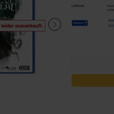
Lieferzeit:
neue 
unte
Payback Punkte
Bas
Ext