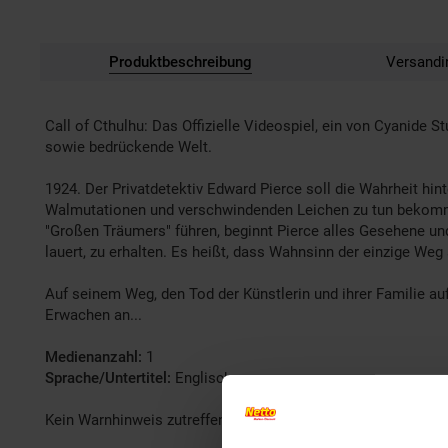
Produktbeschreibung
Versandi
Call of Cthulhu: Das Offizielle Videospiel, ein von Cyanide
sowie bedrückende Welt.
1924. Der Privatdetektiv Edward Pierce soll die Wahrheit hint
Walmutationen und verschwindenden Leichen zu tun bekommt, b
"Großen Träumers" führen, beginnt Pierce alles Gesehene und
lauert, zu erhalten. Es heißt, dass Wahnsinn der einzige Weg 
Auf seinem Weg, den Tod der Künstlerin und ihrer Familie auf
Erwachen an...
Medienanzahl:
1
Sprache/Untertitel:
Englisch
Kein Warnhinweis zutreffend.