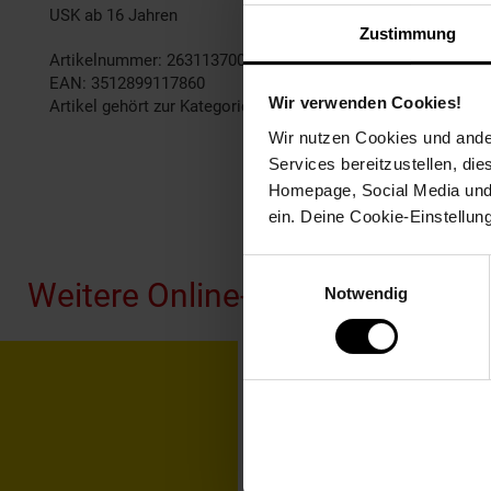
USK ab 16 Jahren
Zustimmung
Artikelnummer: 2631137000
EAN: 3512899117860
Wir verwenden Cookies!
Artikel gehört zur Kategorie:
Gaming Spiele
Wir nutzen Cookies und ander
Services bereitzustellen, di
Homepage, Social Media und P
ein. Deine Cookie-Einstellun
Fußzeile
Einwilligungsauswahl
Weitere Online-Angebote
Notwendig
Netto Reisen
TV-