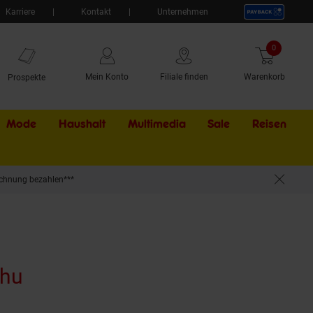
Karriere
Kontakt
Unternehmen
0
Artikel
Mein Konto
Filiale finden
Warenkorb
Prospekte
Mode
Haushalt
Multimedia
Sale
Externer Li
Reisen
chnung bezahlen***
lhu
(Produkt aktuell ausverkauft)