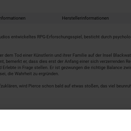
nformationen
Herstellerinformationen
 Studios entwickeltes RPG-Erforschungsspiel, besticht durch psych
er dem Tod einer Künstlerin und ihrer Familie auf der Insel Blackwat
emerkt er, dass dies erst der Anfang einer sich verzerrenden Realit
 Erlebte in Frage stellen. Er ist gezwungen die richtige Balance z
sei, die Wahrheit zu ergründen.
zuklären, wird Pierce schon bald auf etwas stoßen, das viel beunruh