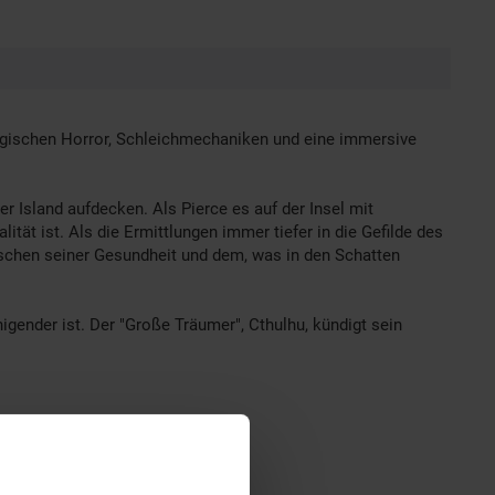
ologischen Horror, Schleichmechaniken und eine immersive
er Island aufdecken. Als Pierce es auf der Insel mit
ät ist. Als die Ermittlungen immer tiefer in die Gefilde des
wischen seiner Gesundheit und dem, was in den Schatten
igender ist. Der "Große Träumer", Cthulhu, kündigt sein