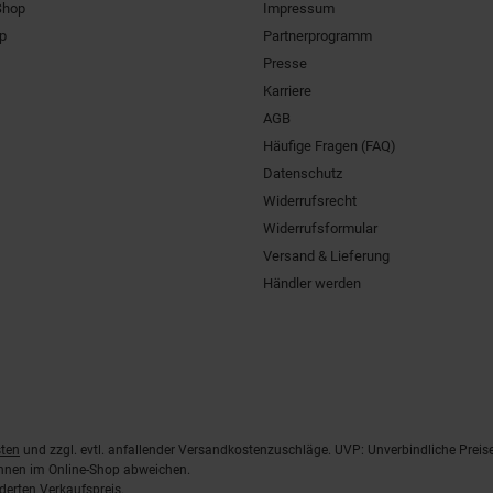
Shop
Impressum
pp
Partnerprogramm
Presse
Karriere
AGB
Häufige Fragen (FAQ)
Datenschutz
Widerrufsrecht
Widerrufsformular
Versand & Lieferung
Händler werden
ten
und zzgl. evtl. anfallender Versandkostenzuschläge. UVP: Unverbindliche Preis
önnen im Online-Shop abweichen.
derten Verkaufspreis.