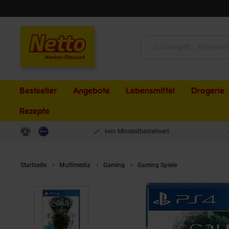
Schließen
Suche:
Bestseller
Angebote
Lebensmittel
Drogerie
Rezepte
kein Mindestbestellwert
Startseite
Multimedia
Gaming
Gaming Spiele
Call Of Cthulh