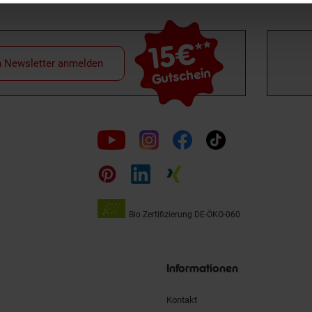
15€
**
m Newsletter anmelden
Gutschein
Folge
uns
auf
Bio Zertifizierung
DE-ÖKO-060
Unsere
Siegel
Informationen
Kontakt