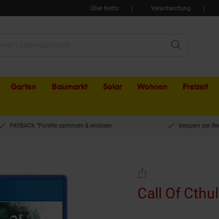
Über Netto
Verantwortung
Garten
Baumarkt
Solar
Wohnen
Freizeit
PAYBACK °Punkte sammeln & einlösen
bequem per Re
u
Call Of Cthu