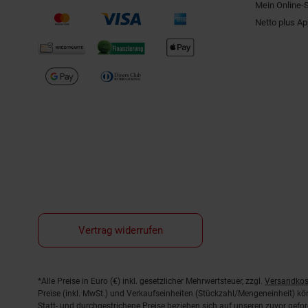
Mein Online-
Netto plus A
Vertrag widerrufen
Fußnoten
*Alle Preise in Euro (€) inkl. gesetzlicher Mehrwertsteuer, zzgl.
Versandkos
Preise (inkl. MwSt.) und Verkaufseinheiten (Stückzahl/Mengeneinheit) k
Statt- und durchgestrichene Preise beziehen sich auf unseren zuvor gefor