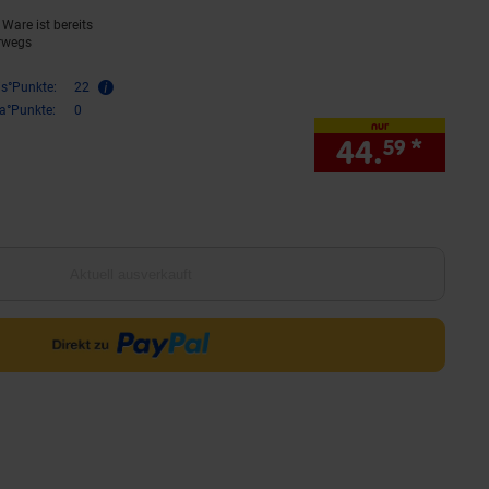
Ware ist bereits
rwegs
is°Punkte:
22
ra°Punkte:
0
nur
44.
*
nur 
59
Aktuell ausverkauft