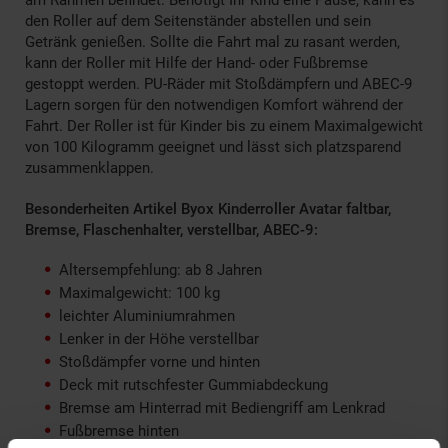
den Roller auf dem Seitenständer abstellen und sein
Getränk genießen. Sollte die Fahrt mal zu rasant werden,
kann der Roller mit Hilfe der Hand- oder Fußbremse
gestoppt werden. PU-Räder mit Stoßdämpfern und ABEC-9
Lagern sorgen für den notwendigen Komfort während der
Fahrt. Der Roller ist für Kinder bis zu einem Maximalgewicht
von 100 Kilogramm geeignet und lässt sich platzsparend
zusammenklappen.
Besonderheiten Artikel Byox Kinderroller Avatar faltbar,
Bremse, Flaschenhalter, verstellbar, ABEC-9:
Altersempfehlung: ab 8 Jahren
Maximalgewicht: 100 kg
leichter Aluminiumrahmen
Lenker in der Höhe verstellbar
Stoßdämpfer vorne und hinten
Deck mit rutschfester Gummiabdeckung
Bremse am Hinterrad mit Bediengriff am Lenkrad
Fußbremse hinten