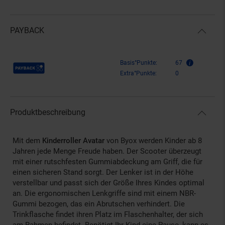
PAYBACK
Payback Punkte
Basis°Punkte:
67
Extra°Punkte:
0
Produktbeschreibung
Mit dem
Kinderroller Avatar
von Byox werden Kinder ab 8
Jahren jede Menge Freude haben. Der Scooter überzeugt
mit einer rutschfesten Gummiabdeckung am Griff, die für
einen sicheren Stand sorgt. Der Lenker ist in der Höhe
verstellbar und passt sich der Größe Ihres Kindes optimal
an. Die ergonomischen Lenkgriffe sind mit einem NBR-
Gummi bezogen, das ein Abrutschen verhindert. Die
Trinkflasche findet ihren Platz im Flaschenhalter, der sich
am Rahmen befindet. Benötigt Ihr Kind eine Pause, kann es