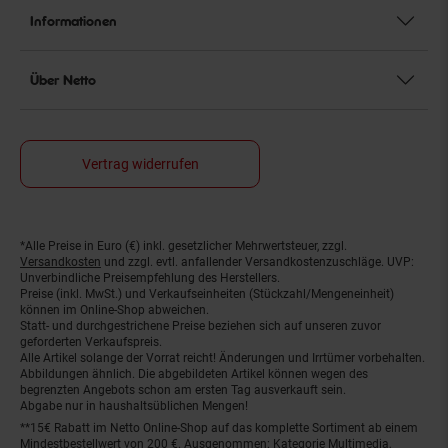
Informationen
Über Netto
Vertrag widerrufen
*Alle Preise in Euro (€) inkl. gesetzlicher Mehrwertsteuer, zzgl.
Fußnoten
Versandkosten
und zzgl. evtl. anfallender Versandkostenzuschläge. UVP:
Unverbindliche Preisempfehlung des Herstellers.
Preise (inkl. MwSt.) und Verkaufseinheiten (Stückzahl/Mengeneinheit)
können im Online-Shop abweichen.
Statt- und durchgestrichene Preise beziehen sich auf unseren zuvor
geforderten Verkaufspreis.
Alle Artikel solange der Vorrat reicht! Änderungen und Irrtümer vorbehalten.
Abbildungen ähnlich. Die abgebildeten Artikel können wegen des
begrenzten Angebots schon am ersten Tag ausverkauft sein.
Abgabe nur in haushaltsüblichen Mengen!
**15€ Rabatt im Netto Online-Shop auf das komplette Sortiment ab einem
Mindestbestellwert von 200 €. Ausgenommen: Kategorie Multimedia,