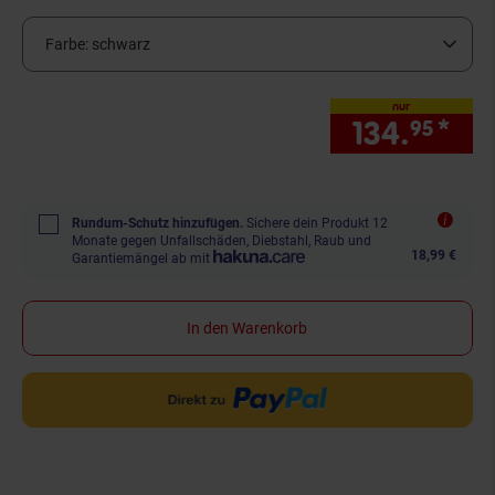
Farbe:
schwarz
nur
134.
*
nur
95
Rundum-Schutz hinzufügen.
Sichere dein Produkt 12
Monate gegen Unfallschäden, Diebstahl, Raub und
18,99 €
Garantiemängel ab mit
In den Warenkorb