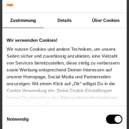
faltbar
T-Lenker mit ergonomischen 12 cm NBR-Gummigriffen
PU-Reifen
Zustimmung
Details
Über Cookies
ABEC-9 Lager
Flaschenhalter
Seitenständer
Wir verwenden Cookies!
Weitere Informationen zum Artikel Byox Kinderroller Avatar
Wir nutzen Cookies und andere Techniken, um unsere
faltbar, Bremse, Flaschenhalter, verstellbar, ABEC-9:
Seiten sicher und zuverlässig anzubieten, eine Vielzahl
von Services bereitzustellen, diese stetig zu verbessern
Artikelgewicht: 6,6 kg
sowie Werbung entsprechend Deinen Interessen auf
Maße Kinderroller: L 93 x B 52 x H 94 - 104 cm
(Lenkerhöhe)
unserer Homepage, Social Media und Partnerseiten
Artikelmaße gefaltet: L 92 x B 16,5 x H 28 cm
anzuzeigen. Mit einem Klick auf „Ok“ willigst Du in die
Größe des Decks: L 470 x B 160 mm
Cookie Verwendung ein. Deine Cookie-Einstellungen
Abmessungen der Räder 200 x 30 mm
kannst Du jederzeit in den
Datenschutzinformationen
Vesandkarton: L 90 x B 34 x H 17 cm
ändern bzw. widerrufen.
Versandgewicht: 7,3 kg
Einwilligungsauswahl
Notwendig
EU-Verantwortlicher:Moni Trade Ltd. Bojurka
VladimirovaTrebich, Dolo