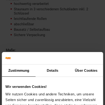
hochwertig verarbeitet
Stauraum in 3 verschiedenen Schubladen inkl. 2
Schlüssel
leichtlaufende Rollen
abschließbar
Bausatz / Selbstaufbau
Sichere Verpackung
Maße:
Breite 39 cm x T 52 cm x H 62 cm
Gesamthöhe mit Rollen: ca. 60 cm
Gesamthöhe ohne Rollen: ca. 55,5 cm
Zustimmung
Details
Über Cookies
Breite: ca. 39 cm
Tiefe: ca. 52 cm
Wir verwenden Cookies!
Wir nutzen Cookies und andere Techniken, um unsere
Lieferumfang:
Seiten sicher und zuverlässig anzubieten, eine Vielzahl
Rollcontainer inkl. 2 Schlüssel