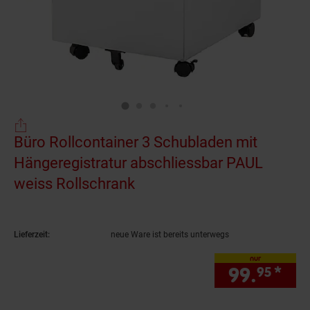
Büro Rollcontainer 3 Schubladen mit
Hängeregistratur abschliessbar PAUL
weiss Rollschrank
(Produkt aktuell ausverkau
Lieferzeit:
neue Ware ist bereits unterwegs
nur
99.
*
nur
95