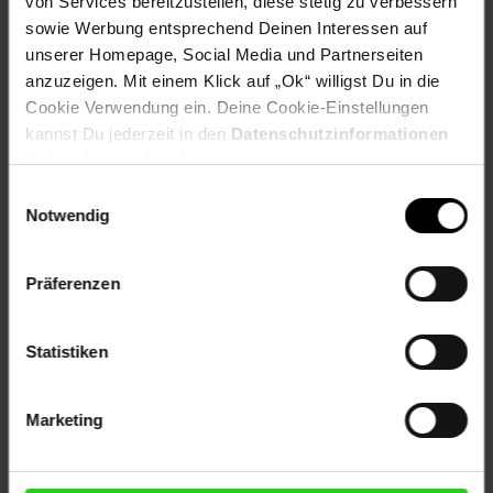
von Services bereitzustellen, diese stetig zu verbessern
sowie Werbung entsprechend Deinen Interessen auf
Farbe:
weiß
unserer Homepage, Social Media und Partnerseiten
anzuzeigen. Mit einem Klick auf „Ok“ willigst Du in die
Cookie Verwendung ein. Deine Cookie-Einstellungen
kannst Du jederzeit in den
Datenschutzinformationen
Artikelnummer: 2679296000
ändern bzw. widerrufen.
EAN: 4260620358356
Artikel gehört zur Kategorie:
Rollcontainer
Einwilligungsauswahl
Notwendig
Präferenzen
Versandinformationen
Statistiken
Herstellerinformationen
Marketing
Fußzeile
Weitere Online-Angebote