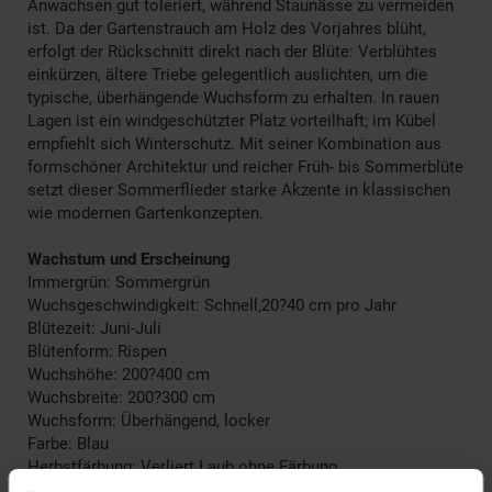
Anwachsen gut toleriert, während Staunässe zu vermeiden
ist. Da der Gartenstrauch am Holz des Vorjahres blüht,
erfolgt der Rückschnitt direkt nach der Blüte: Verblühtes
einkürzen, ältere Triebe gelegentlich auslichten, um die
typische, überhängende Wuchsform zu erhalten. In rauen
Lagen ist ein windgeschützter Platz vorteilhaft; im Kübel
empfiehlt sich Winterschutz. Mit seiner Kombination aus
formschöner Architektur und reicher Früh- bis Sommerblüte
setzt dieser Sommerflieder starke Akzente in klassischen
wie modernen Gartenkonzepten.
Wachstum und Erscheinung
Immergrün: Sommergrün
Wuchsgeschwindigkeit: Schnell,20?40 cm pro Jahr
Blütezeit: Juni-Juli
Blütenform: Rispen
Wuchshöhe: 200?400 cm
Wuchsbreite: 200?300 cm
Wuchsform: Überhängend, locker
Farbe: Blau
Herbstfärbung: Verliert Laub ohne Färbung
Blütenfarbe: Lila