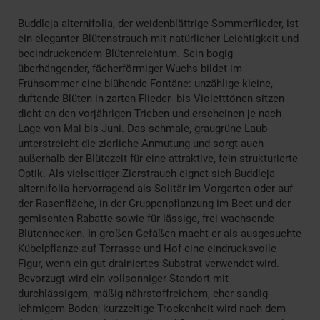
Buddleja alternifolia, der weidenblättrige Sommerflieder, ist
ein eleganter Blütenstrauch mit natürlicher Leichtigkeit und
beeindruckendem Blütenreichtum. Sein bogig
überhängender, fächerförmiger Wuchs bildet im
Frühsommer eine blühende Fontäne: unzählige kleine,
duftende Blüten in zarten Flieder- bis Violetttönen sitzen
dicht an den vorjährigen Trieben und erscheinen je nach
Lage von Mai bis Juni. Das schmale, graugrüne Laub
unterstreicht die zierliche Anmutung und sorgt auch
außerhalb der Blütezeit für eine attraktive, fein strukturierte
Optik. Als vielseitiger Zierstrauch eignet sich Buddleja
alternifolia hervorragend als Solitär im Vorgarten oder auf
der Rasenfläche, in der Gruppenpflanzung im Beet und der
gemischten Rabatte sowie für lässige, frei wachsende
Blütenhecken. In großen Gefäßen macht er als ausgesuchte
Kübelpflanze auf Terrasse und Hof eine eindrucksvolle
Figur, wenn ein gut drainiertes Substrat verwendet wird.
Bevorzugt wird ein vollsonniger Standort mit
durchlässigem, mäßig nährstoffreichem, eher sandig-
lehmigem Boden; kurzzeitige Trockenheit wird nach dem