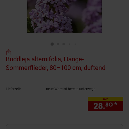
Buddleja alternifolia, Hänge-
Sommerflieder, 80–100 cm, duftend
(Produkt
Lieferzeit:
neue Ware ist bereits unterwegs
nur
28.
*
nur
80