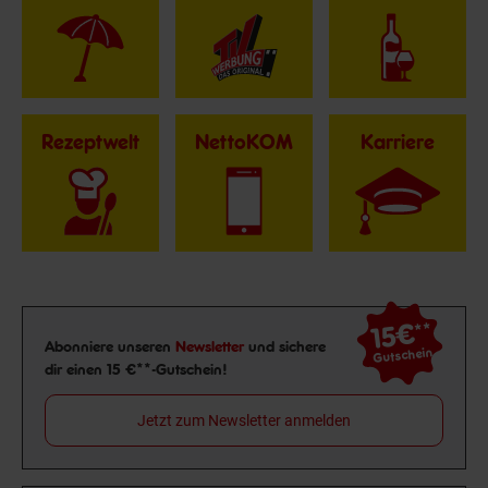
Rezeptwelt
NettoKOM
Karriere
15€
**
Newsletter Anmeldung
Abonniere unseren
Newsletter
und sichere
Gutschein
dir einen 15 €**-Gutschein!
Jetzt zum Newsletter anmelden