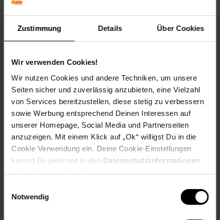
Winterfarbe: Verliert Blätter
Geschmack: X
Zustimmung
Details
Über Cookies
Frucht: Keine Frucht
Standort und Pflege
Standortempfehlung: Sonnig, windgeschützt
Wir verwenden Cookies!
Pflegeaufwand: Mittel
Wir nutzen Cookies und andere Techniken, um unsere
Lichtbedarf: Sonnig-Halbschattig
Seiten sicher und zuverlässig anzubieten, eine Vielzahl
Wasserbedarf: Mittel
von Services bereitzustellen, diese stetig zu verbessern
Rückschnitt: Rückschnitt nach der Blüte.
Schnittverträglichkeit: Gut
sowie Werbung entsprechend Deinen Interessen auf
Bodenansprüche: gut durchlässig, sandig-lehmig
unserer Homepage, Social Media und Partnerseiten
Nährstoffgehalt: Mittel
anzuzeigen. Mit einem Klick auf „Ok“ willigst Du in die
Frosthärte: bis -20 °C
Cookie Verwendung ein. Deine Cookie-Einstellungen
Verwendung: Im Bauerngarten,Solitärpflanzung,
kannst Du jederzeit in den
Datenschutzinformationen
Bienenweide, Blütenhecke, Trockenresistent,
ändern bzw. widerrufen.
Schmetterlingsgarten
Einwilligungsauswahl
Eigenschaften
Notwendig
Duft: Stark,Leicht
Bestäuber: Insekten