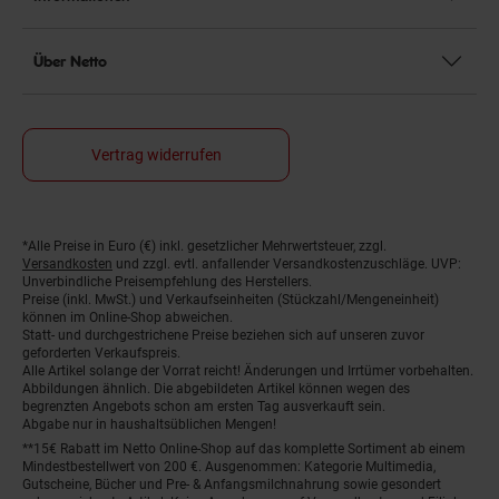
Über Netto
Vertrag widerrufen
*Alle Preise in Euro (€) inkl. gesetzlicher Mehrwertsteuer, zzgl.
Fußnoten
Versandkosten
und zzgl. evtl. anfallender Versandkostenzuschläge. UVP:
Unverbindliche Preisempfehlung des Herstellers.
Preise (inkl. MwSt.) und Verkaufseinheiten (Stückzahl/Mengeneinheit)
können im Online-Shop abweichen.
Statt- und durchgestrichene Preise beziehen sich auf unseren zuvor
geforderten Verkaufspreis.
Alle Artikel solange der Vorrat reicht! Änderungen und Irrtümer vorbehalten.
Abbildungen ähnlich. Die abgebildeten Artikel können wegen des
begrenzten Angebots schon am ersten Tag ausverkauft sein.
Abgabe nur in haushaltsüblichen Mengen!
**15€ Rabatt im Netto Online-Shop auf das komplette Sortiment ab einem
Mindestbestellwert von 200 €. Ausgenommen: Kategorie Multimedia,
Gutscheine, Bücher und Pre- & Anfangsmilchnahrung sowie gesondert