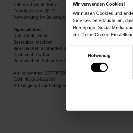
Wir verwenden Cookies!
Nährstoffgehalt: Mittel
Frosthärte: bis -20 °C
Wir nutzen Cookies und ander
Verwendung: Im Bauerngarten,Solitärpflanzung, Bienenweide,
Services bereitzustellen, di
Homepage, Social Media und P
Eigenschaften
ein. Deine Cookie-Einstellun
Duft: Stark,Leicht
Bestäuber: Insekten
Biodiversität: Schmetterlingsmagnet
Einwilligungsauswahl
Gechlecht: Zwitter
Notwendig
Besonderheit: Schmetterlingsmagnet
Artikelnummer: 2797397000
EAN: 4063654262008
Artikel gehört zur Kategorie:
Pflanzen
Fußzeile