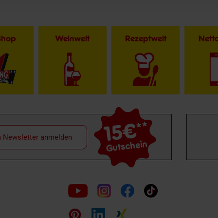
Shop
Weinwelt
Rezeptwelt
Net
15€
**
m Newsletter anmelden
Gutschein
Folge
uns
auf