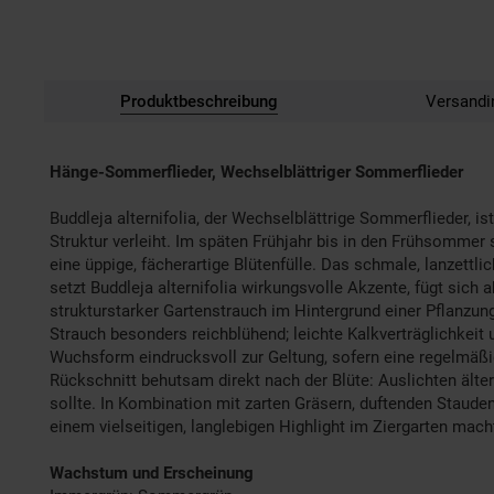
Produktbeschreibung
Versandi
Hänge-Sommerflieder, Wechselblättriger Sommerflieder
Buddleja alternifolia, der Wechselblättrige Sommerflieder, i
Struktur verleiht. Im späten Frühjahr bis in den Frühsommer 
eine üppige, fächerartige Blütenfülle. Das schmale, lanzettl
setzt Buddleja alternifolia wirkungsvolle Akzente, fügt sic
strukturstarker Gartenstrauch im Hintergrund einer Pflanzu
Strauch besonders reichblühend; leichte Kalkverträglichkeit
Wuchsform eindrucksvoll zur Geltung, sofern eine regelmäßi
Rückschnitt behutsam direkt nach der Blüte: Auslichten älter
sollte. In Kombination mit zarten Gräsern, duftenden Staud
einem vielseitigen, langlebigen Highlight im Ziergarten mach
Wachstum und Erscheinung