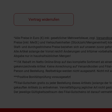
Vertrag widerrufen
Fußnoten
*Alle Preise in Euro (€) inkl. gesetzlicher Mehrwertsteuer, zzgl.
Versandkos
Preise (inkl. MwSt.) und Verkaufseinheiten (Stückzahl/Mengeneinheit) k
Statt- und durchgestrichene Preise beziehen sich auf unseren zuvor gefor
Alle Artikel solange der Vorrat reicht! Änderungen und Irrtümer vorbeha
Abgabe nur in haushaltsüblichen Mengen!
**15€ Rabatt im Netto Online-Shop auf das komplette Sortiment ab ein
gekennzeichnete Artikel. Keine Anrechnung auf Versandkosten und Filial-
Person und Bestellung. Restbeträge werden nicht ausgezahlt. Nicht mit 
***Positive Bonitätsprüfung vorausgesetzt
²⁰Filial-Gutschein gratis zu jeder Bestellung dieses Artikels (solange der
gekauften Artikels zu entnehmen. Vervielfältigung jeglicher Art nicht ge
Der jeweilige Gültigkeitszeitraum des Filial-Gutscheins ist darauf vermerkt