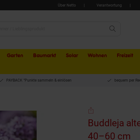
Über Netto
Verantwortung
Garten
Baumarkt
Solar
Wohnen
Freizeit
PAYBACK °Punkte sammeln & einlösen
bequem per Re
flieder, 40–60 cm
Buddleja alt
40–60 cm
(P