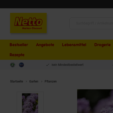
Schließen
Suche:
Bestseller
Angebote
Lebensmittel
Drogerie
Rezepte
kein Mindestbestellwert
Startseite
Garten
Pflanzen
Buddleja alternifolia, Hänge-Sommer