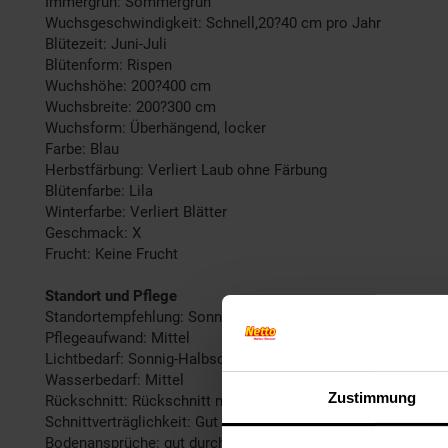
Immergrün: Sommergrün
Wuchsgeschwindigkeit: Schnell,20?40 cm pro Jahr
Blütezeit: Juni-Juli
Blütenform: Rispen
Wuchshöhe: 200?400 cm
Wuchsbreite: 200?300 cm
Wuchsform: Überhängend, locker
Farbe: Blau
Herbstfärbung: Verliert Laub ohne Färbung
Blütenfarbe: Lila
Winterfarbe: Verliert Blätter
Geschmack: X
Frucht: Keine Frucht
Standort und Pflege
Standortempfehlung: Sonnig, windgeschützt
Pflegeaufwand: Mittel
Lichtbedarf: Sonnig-Halbschattig
Wasserbedarf: Mittel
Zustimmung
Rückschnitt: Rückschnitt nach der Blüte.
Schnittverträglichkeit: Gut
Bodenansprüche: gut durchlässig, sandig-lehmig