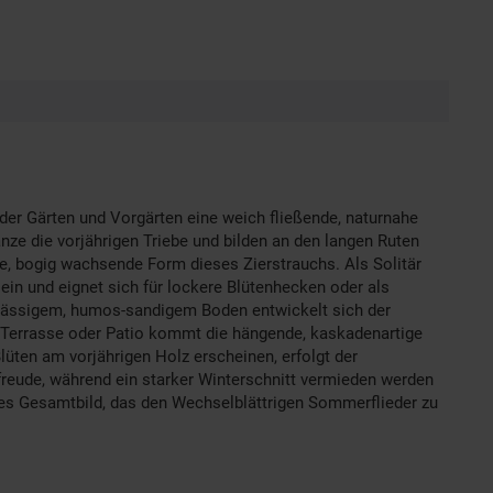
 der Gärten und Vorgärten eine weich fließende, naturnahe
änze die vorjährigen Triebe und bilden an den langen Ruten
ige, bogig wachsende Form dieses Zierstrauchs. Als Solitär
ein und eignet sich für lockere Blütenhecken oder als
chlässigem, humos-sandigem Boden entwickelt sich der
uf Terrasse oder Patio kommt die hängende, kaskadenartige
üten am vorjährigen Holz erscheinen, erfolgt der
ühfreude, während ein starker Winterschnitt vermieden werden
hes Gesamtbild, das den Wechselblättrigen Sommerflieder zu