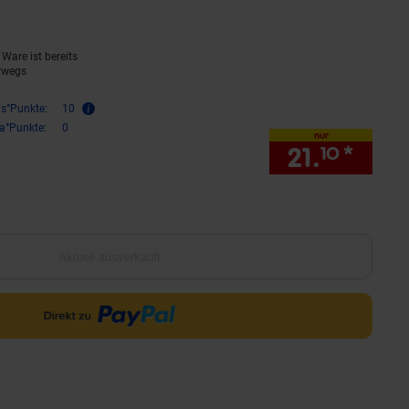
Ware ist bereits
rwegs
is°Punkte:
10
ra°Punkte:
0
nur
21.
*
nur 2
10
Aktuell ausverkauft