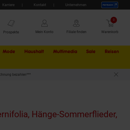
Karriere
Kontakt
Unternehmen
0
Artikel
Mein Konto
Filiale finden
Warenkorb
Prospekte
Mode
Haushalt
Multimedia
Sale
Externer Li
Reisen
chnung bezahlen***
ernifolia, Hänge-Sommerflieder,
rodukt aktuell ausverkauft)