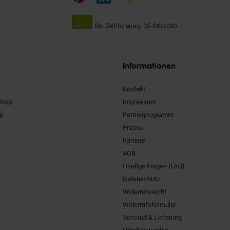
Bio Zertifizierung
DE-ÖKO-060
Unsere
Siegel
Informationen
Kontakt
Shop
Impressum
pp
Partnerprogramm
Presse
Karriere
AGB
Häufige Fragen (FAQ)
Datenschutz
Widerrufsrecht
Widerrufsformular
Versand & Lieferung