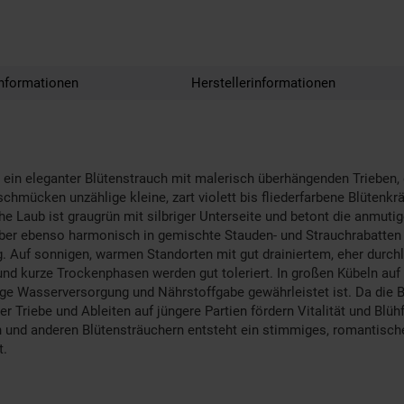
nformationen
Herstellerinformationen
st ein eleganter Blütenstrauch mit malerisch überhängenden Trieben,
schmücken unzählige kleine, zart violett bis fliederfarbene Blütenkr
iche Laub ist graugrün mit silbriger Unterseite und betont die anmut
h aber ebenso harmonisch in gemischte Stauden- und Strauchrabatten 
ng. Auf sonnigen, warmen Standorten mit gut drainiertem, eher dur
 und kurze Trockenphasen werden gut toleriert. In großen Kübeln a
ge Wasserversorgung und Nährstoffgabe gewährleistet ist. Da die Bl
er Triebe und Ableiten auf jüngere Partien fördern Vitalität und Bl
en und anderen Blütensträuchern entsteht ein stimmiges, romantisc
t.