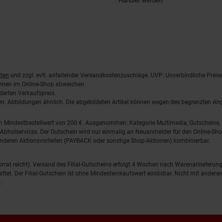
Händler werden
ten
und zzgl. evtl. anfallender Versandkostenzuschläge. UVP: Unverbindliche Preis
önnen im Online-Shop abweichen.
derten Verkaufspreis.
lten. Abbildungen ähnlich. Die abgebildeten Artikel können wegen des begrenzten A
em Mindestbestellwert von 200 €. Ausgenommen: Kategorie Multimedia, Gutscheine
Abholservices. Der Gutschein wird nur einmalig an Neuanmelder für den Online-Shop
anderen Aktionsvorteilen (PAYBACK oder sonstige Shop-Aktionen) kombinierbar.
 Vorrat reicht). Versand des Filial-Gutscheins erfolgt 4 Wochen nach Warenanlieferung
stattet. Der Filial-Gutschein ist ohne Mindesteinkaufswert einlösbar. Nicht mit and
.