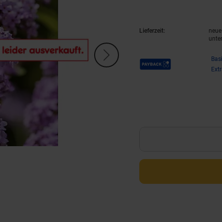
Lieferzeit:
neue 
unte
Payback Punkte
Bas
Ext