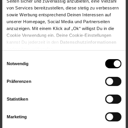
Artikelnummer: 2647887000
Seiten sicher und zuverlässig anzubieten, eine Vielzahl
EAN: 8022068066394
von Services bereitzustellen, diese stetig zu verbessern
Artikel gehört zur Kategorie:
Campingmöbel
sowie Werbung entsprechend Deinen Interessen auf
unserer Homepage, Social Media und Partnerseiten
anzuzeigen. Mit einem Klick auf „Ok“ willigst Du in die
Cookie Verwendung ein. Deine Cookie-Einstellungen
Versandinformationen
kannst Du jederzeit in den
Datenschutzinformationen
ändern bzw. widerrufen.
Einwilligungsauswahl
Herstellerinformationen
Notwendig
Fußzeile
Weitere Online-Angebote
Präferenzen
Netto Reisen
TV-Shop
Weinwelt
Statistiken
Marketing