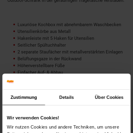
Outdoor-Schrank in der geräumigen Tragetasche verstauen.
Luxuriöse Kochbox mit abnehmbarem Waschbecken
Utensilienkörbe aus Metall
Hakenleiste mit 5 Haken für Utensilien
Seitlicher Spültuchhalter
2 separate Staufächer mit metallverstärkten Einlagen
Belüftungsgaze in der Rückwand
Höhenverstellbare Füße
Einfacher Auf- & Abbau
Inklusive Tragetasche
Material Arbeitsfläche: MDF mit Alu-Rahmen
Material Rahmen: Stahl
Zustimmung
Details
Über Cookies
Material Bezug: 100% Polyester (600D Oxford)
Maße (LxBxH): 100 x 50 x 78/128,5 cm
Packmaß (LxBxH): 100 x 50 x 14,5 cm
Wir verwenden Cookies!
Gewicht: 11,9 kg
Wir nutzen Cookies und andere Techniken, um unsere