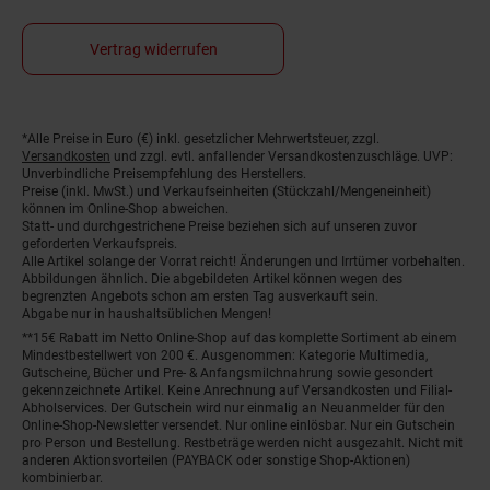
Vertrag widerrufen
*Alle Preise in Euro (€) inkl. gesetzlicher Mehrwertsteuer, zzgl.
Fußnoten
Versandkosten
und zzgl. evtl. anfallender Versandkostenzuschläge. UVP:
Unverbindliche Preisempfehlung des Herstellers.
Preise (inkl. MwSt.) und Verkaufseinheiten (Stückzahl/Mengeneinheit)
können im Online-Shop abweichen.
Statt- und durchgestrichene Preise beziehen sich auf unseren zuvor
geforderten Verkaufspreis.
Alle Artikel solange der Vorrat reicht! Änderungen und Irrtümer vorbehalten.
Abbildungen ähnlich. Die abgebildeten Artikel können wegen des
begrenzten Angebots schon am ersten Tag ausverkauft sein.
Abgabe nur in haushaltsüblichen Mengen!
**15€ Rabatt im Netto Online-Shop auf das komplette Sortiment ab einem
Mindestbestellwert von 200 €. Ausgenommen: Kategorie Multimedia,
Gutscheine, Bücher und Pre- & Anfangsmilchnahrung sowie gesondert
gekennzeichnete Artikel. Keine Anrechnung auf Versandkosten und Filial-
Abholservices. Der Gutschein wird nur einmalig an Neuanmelder für den
Online-Shop-Newsletter versendet. Nur online einlösbar. Nur ein Gutschein
pro Person und Bestellung. Restbeträge werden nicht ausgezahlt. Nicht mit
anderen Aktionsvorteilen (PAYBACK oder sonstige Shop-Aktionen)
kombinierbar.