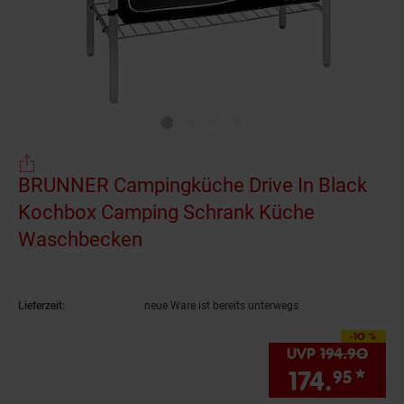
BRUNNER Campingküche Drive In Black
Kochbox Camping Schrank Küche
Waschbecken
(Produkt aktuell ausverkauft)
Lieferzeit:
neue Ware ist bereits unterwegs
-10 %
Sie Sparen 10 Prozent
UVP
194.
90
UVP 
174.
*
Sie
95