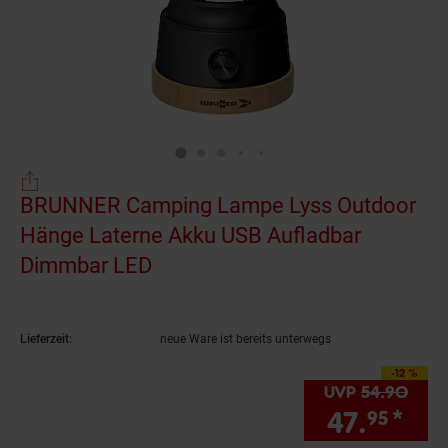
BRUNNER Camping Lampe Lyss Outdoor
Hänge Laterne Akku USB Aufladbar
Dimmbar LED
(Produkt aktuell ausverkauft)
Lieferzeit:
neue Ware ist bereits unterwegs
-12 %
Sie Sparen 12 Prozen
UVP
54.
90
UVP 
47.
*
Sie
95