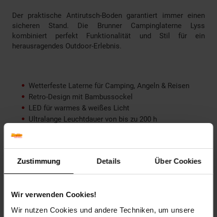
Der praktische Antirutsch-Boden garantiert immer einen
sicheren Stand. Die Brunner Campinglaterne Lyss
kombiniert perfekt Funktionalität und Stil für ein
herausragendes Outdoor-Erlebnis.
Wetterfeste Laterne für Camping, Angeln & Reisen
Retro-Design mit Bambussockel
LED für warmes & weißes Licht
Ultralange Leuchtdauer von bis zu 200 h
Stufenlos dimmbar von 15 - 450 Lumen
Als Powerbank für Smartphones & andere USB-Geräte
verwendbar
Geringer Energieverbrauch
Zustimmung
Details
Über Cookies
Praktischer Tragegriff aus Metall
Über USB wiederaufladbar
Antirutsch-Boden
Wir verwenden Cookies!
Langlebiger Lithium-Ionen-Akku mit 5200 mAh
Wir nutzen Cookies und andere Techniken, um unsere
Inklusive USB-Kabel