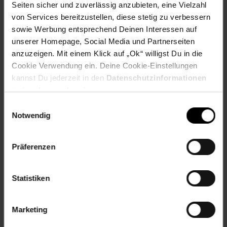
Seiten sicher und zuverlässig anzubieten, eine Vielzahl
Leistung: 8 W
von Services bereitzustellen, diese stetig zu verbessern
Maße: Ø 12,6 x 30,5 cm (mit Griff)
sowie Werbung entsprechend Deinen Interessen auf
Gewicht: 0,56 kg
unserer Homepage, Social Media und Partnerseiten
anzuzeigen. Mit einem Klick auf „Ok“ willigst Du in die
Artikelnummer: 2647628000
Cookie Verwendung ein. Deine Cookie-Einstellungen
EAN: 8022068085159
kannst Du jederzeit in den
Datenschutzinformationen
Artikel gehört zur Kategorie:
Taschenlampen &
Campingleuchten
ändern bzw. widerrufen.
Einwilligungsauswahl
Notwendig
Versandinformationen
Präferenzen
Herstellerinformationen
Statistiken
Altgeräterücknahme
Marketing