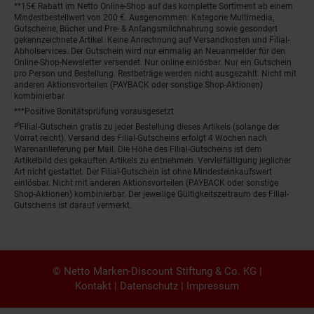
**15€ Rabatt im Netto Online-Shop auf das komplette Sortiment ab einem
Mindestbestellwert von 200 €. Ausgenommen: Kategorie Multimedia,
Gutscheine, Bücher und Pre- & Anfangsmilchnahrung sowie gesondert
gekennzeichnete Artikel. Keine Anrechnung auf Versandkosten und Filial-
Abholservices. Der Gutschein wird nur einmalig an Neuanmelder für den
Online-Shop-Newsletter versendet. Nur online einlösbar. Nur ein Gutschein
pro Person und Bestellung. Restbeträge werden nicht ausgezahlt. Nicht mit
anderen Aktionsvorteilen (PAYBACK oder sonstige Shop-Aktionen)
kombinierbar.
***Positive Bonitätsprüfung vorausgesetzt
²⁰Filial-Gutschein gratis zu jeder Bestellung dieses Artikels (solange der
Vorrat reicht). Versand des Filial-Gutscheins erfolgt 4 Wochen nach
Warenanlieferung per Mail. Die Höhe des Filial-Gutscheins ist dem
Artikelbild des gekauften Artikels zu entnehmen. Vervielfältigung jeglicher
Art nicht gestattet. Der Filial-Gutschein ist ohne Mindesteinkaufswert
einlösbar. Nicht mit anderen Aktionsvorteilen (PAYBACK oder sonstige
Shop-Aktionen) kombinierbar. Der jeweilige Gültigkeitszeitraum des Filial-
Gutscheins ist darauf vermerkt.
© Netto Marken-Discount Stiftung & Co. KG |
Kontakt
|
Datenschutz
|
Impressum