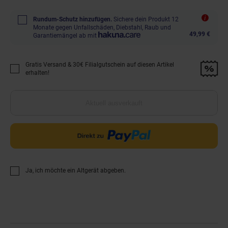
Rundum-Schutz hinzufügen.
Sichere dein Produkt 12
Monate gegen Unfallschäden, Diebstahl, Raub und
49,99 €
Garantiemängel ab mit
Gratis Versand & 30€ Filialgutschein auf diesen Artikel
Promotion "Gratis Versand &amp; 30€ Filialgutschein auf diesen Artikel 
erhalten!
Aktuell ausverkauft
Ja, ich möchte ein Altgerät abgeben.