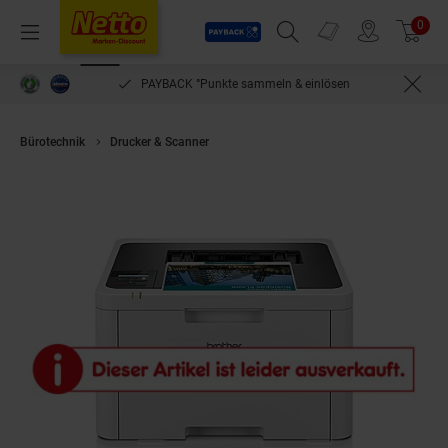
Payback
Prospekte
0
Arti
Menü
Suchfeld einblenden
Filiale finden
Warenkorb
PAYBACK °Punkte sammeln & einlösen
Bürotechnik
Drucker & Scanner
BROTHER HL-L3240CDW Farb-LED-Laser