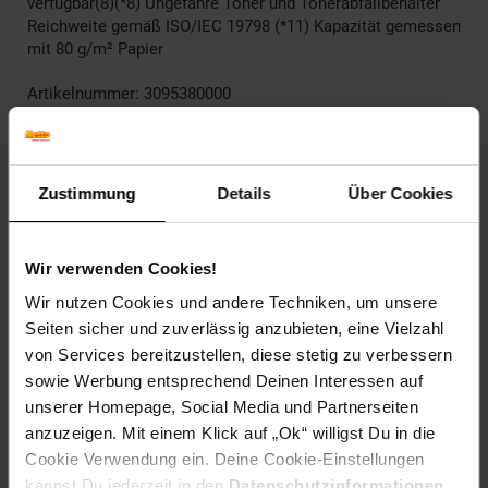
verfügbar(8)(*8) Ungefähre Toner und Tonerabfallbehälter
Reichweite gemäß ISO/IEC 19798 (*11) Kapazität gemessen
mit 80 g/m² Papier
Artikelnummer: 3095380000
EAN: 4977766823753
Artikel gehört zur Kategorie:
Drucker & Scanner
Zustimmung
Details
Über Cookies
Versandinformationen
Wir verwenden Cookies!
Wir nutzen Cookies und andere Techniken, um unsere
Herstellerinformationen
Seiten sicher und zuverlässig anzubieten, eine Vielzahl
von Services bereitzustellen, diese stetig zu verbessern
sowie Werbung entsprechend Deinen Interessen auf
Altgeräterücknahme
unserer Homepage, Social Media und Partnerseiten
anzuzeigen. Mit einem Klick auf „Ok“ willigst Du in die
Cookie Verwendung ein. Deine Cookie-Einstellungen
Fußzeile
Weitere Online-Angebote
kannst Du jederzeit in den
Datenschutzinformationen