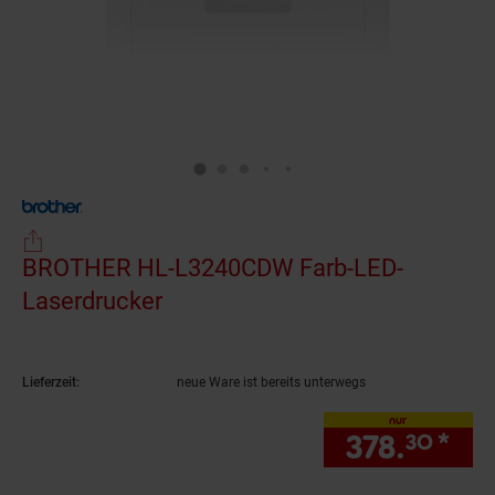
BROTHER HL-L3240CDW Farb-LED-
Laserdrucker
(Produkt aktuell ausverkauft)
Lieferzeit:
neue Ware ist bereits unterwegs
nur
378.
*
nur
30