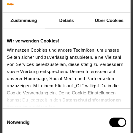
Winterfarbe: Verblasst, bleibt halbschattig
Geschmack: X
Frucht: Keine Frucht
Zustimmung
Details
Über Cookies
Blattform: Lineal
Standort und Pflege
Wir verwenden Cookies!
Standortempfehlung: Sonnig, durchlässig
Pflegeaufwand: Gering
Wir nutzen Cookies und andere Techniken, um unsere
Lichtbedarf: Sonnig-Halbschattig
Seiten sicher und zuverlässig anzubieten, eine Vielzahl
Wasserbedarf: Mittel
von Services bereitzustellen, diese stetig zu verbessern
Rückschnitt: Rückschnitt im Frühjahr
sowie Werbung entsprechend Deinen Interessen auf
Schnittverträglichkeit: Gut
unserer Homepage, Social Media und Partnerseiten
Bodenansprüche: humos und gut durchlässig
anzuzeigen. Mit einem Klick auf „Ok“ willigst Du in die
Nährstoffgehalt: Mittel
Frosthärte: bis -20 °C
Cookie Verwendung ein. Deine Cookie-Einstellungen
Verwendung: Im Heidegarten,Als Schnittpflanze,Am
kannst Du jederzeit in den
Datenschutzinformationen
Teichrand,Im Dachgarten,An Bachläufen,Ziergras,
ändern bzw. widerrufen.
Steingarten, Schnittblume, Trockenblumen, Naturgarten.
Einwilligungsauswahl
Notwendig
Eigenschaften
Duft: Kein Duft