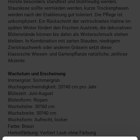
Horste besonders standfest und blühfreudig werden;
Staunässe sollte vermieden werden, kurze Trockenphasen
werden nach der Etablierung gut toleriert. Die Pflege ist
unkompliziert: Ein Rückschnitt der vertrockneten Halme im
späten Winter fördert den frischen Austrieb, die dekorativen
Blütenstände können bis dahin als Winterschmuck stehen
bleiben. In Kombination mit zarten Stauden, niedrigem
Zierstrauchwerk oder anderen Gräsern setzt diese
klassische Wiesen- und Gartenpflanze natürliche, zeitlose
Akzente.
Wachstum und Erscheinung
Immergrün: Sommergrün
Wuchsgeschwindigkeit: 20?40 cm pro Jahr
Blütezeit: Juni-August
Blütenform: Rispen
Wuchshöhe: 30?60 cm
Wuchsbreite: 30?40 cm
Wuchsform: Aufrecht, locker
Farbe: Braun
Herbstfärbung: Verliert Laub ohne Färbung
Blütenfarbe: Grünlich