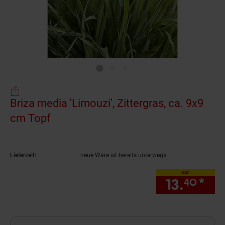
Briza media 'Limouzi', Zittergras, ca. 9x9
cm Topf
(Produkt aktuell ausverkauft)
Lieferzeit:
neue Ware ist bereits unterwegs
nur
13.
*
nur
40