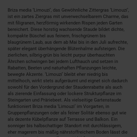
Briza media ‘Limouzi’, das Gewöhnliche Zittergras ‘Limouzi’,
ist ein zartes Ziergras mit unverwechselbarem Charme, das
mit filigranen, herzförmig wirkenden Rispen jeden Garten
bereichert. Diese horstig wachsende Staude bildet dichte,
kompakte Büschel aus feinem, frischgrünem bis
blaugrünem Laub, aus dem ab Mai bis in den Juli aufrechte,
später elegant überhängende Blütenhalme aufsteigen. Die
zierlichen, silbrig-grün bis leicht purpur überhauchten
Ährchen schwingen bei jedem Lufthauch und setzen in
Rabatten, Beeten und naturhaften Pflanzungen leichte,
bewegte Akzente. ‘Limouzi’ bleibt eher niedrig bis
mittelhoch, wirkt stets aufgeräumt und eignet sich dadurch
sowohl für den Vordergrund der Staudenrabatte als auch
als zierende Einfassung oder lockere Strukturpflanze im
Steingarten und Präriebeet. Als vielseitige Gartenstaude
funktioniert Briza media ‘Limouzi’ im Vorgarten, in
Gruppenpflanzungen oder als feiner Solitär ebenso gut wie
als dezente Kübelpflanze auf Terrasse und Balkon. Ein
sonniger bis halbschattiger Standort mit durchlässigem,
eher magerem bis mäßig nährstoffreichem Boden lässt die