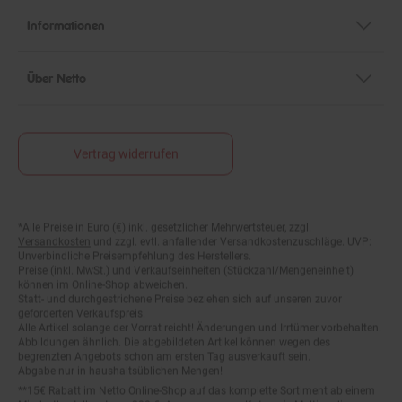
Informationen
Über Netto
Vertrag widerrufen
*Alle Preise in Euro (€) inkl. gesetzlicher Mehrwertsteuer, zzgl.
Fußnoten
Versandkosten
und zzgl. evtl. anfallender Versandkostenzuschläge. UVP:
Unverbindliche Preisempfehlung des Herstellers.
Preise (inkl. MwSt.) und Verkaufseinheiten (Stückzahl/Mengeneinheit)
können im Online-Shop abweichen.
Statt- und durchgestrichene Preise beziehen sich auf unseren zuvor
geforderten Verkaufspreis.
Alle Artikel solange der Vorrat reicht! Änderungen und Irrtümer vorbehalten.
Abbildungen ähnlich. Die abgebildeten Artikel können wegen des
begrenzten Angebots schon am ersten Tag ausverkauft sein.
Abgabe nur in haushaltsüblichen Mengen!
**15€ Rabatt im Netto Online-Shop auf das komplette Sortiment ab einem
Mindestbestellwert von 200 €. Ausgenommen: Kategorie Multimedia,