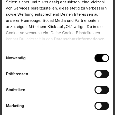
Helligkeit also jederzeit ganz flexibel
Seiten sicher und zuverlässig anzubieten, eine Vielzahl
WERTIGES GLAS - Dekorative Akzente mit wertigem
von Services bereitzustellen, diese stetig zu verbessern
Glas setzen
sowie Werbung entsprechend Deinen Interessen auf
unserer Homepage, Social Media und Partnerseiten
Artikelnummer: 2301411000
anzuzeigen. Mit einem Klick auf „Ok“ willigst Du in die
EAN: 4004353351730
Cookie Verwendung ein. Deine Cookie-Einstellungen
Artikel gehört zur Kategorie:
Wand-Leuchten
kannst Du jederzeit in den
Datenschutzinformationen
ändern bzw. widerrufen.
Einwilligungsauswahl
Notwendig
Versandinformationen
Präferenzen
Herstellerinformationen
Statistiken
Altgeräterücknahme
Marketing