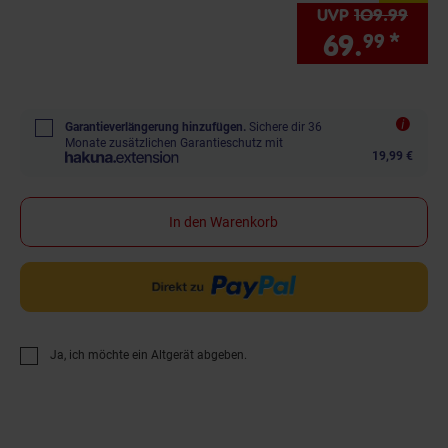
UVP
109.
99
UVP 
69.
*
Sie
99
Garantieverlängerung hinzufügen.
Sichere dir 36
Monate zusätzlichen Garantieschutz mit
19,99 €
In den Warenkorb
Ja, ich möchte ein Altgerät abgeben.