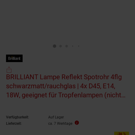
BRILLIANT Lampe Reflekt Spotrohr 4flg
schwarzmatt/rauchglas | 4x D45, E14,
18W, geeignet für Tropfenlampen (nicht
enthalten) | Köpfe schwenkbar / Arme
drehbar
Verfügbarkeit:
Auf Lager
Lieferzeit:
ca. 7 Werktage
-36 %
Sie Sparen 36 Prozent