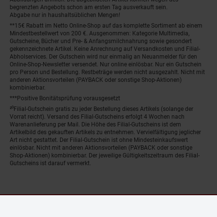
begrenzten Angebots schon am ersten Tag ausverkauft sein.
Abgabe nur in haushaltsüblichen Mengen!
**15€ Rabatt im Netto Online-Shop auf das komplette Sortiment ab einem
Mindestbestellwert von 200 €. Ausgenommen: Kategorie Multimedia,
Gutscheine, Bücher und Pre- & Anfangsmilchnahrung sowie gesondert
gekennzeichnete Artikel. Keine Anrechnung auf Versandkosten und Filial-
Abholservices. Der Gutschein wird nur einmalig an Neuanmelder für den
Online-Shop-Newsletter versendet. Nur online einlösbar. Nur ein Gutschein
pro Person und Bestellung. Restbeträge werden nicht ausgezahlt. Nicht mit
anderen Aktionsvorteilen (PAYBACK oder sonstige Shop-Aktionen)
kombinierbar.
***Positive Bonitätsprüfung vorausgesetzt
²⁰Filial-Gutschein gratis zu jeder Bestellung dieses Artikels (solange der
Vorrat reicht). Versand des Filial-Gutscheins erfolgt 4 Wochen nach
Warenanlieferung per Mail. Die Höhe des Filial-Gutscheins ist dem
Artikelbild des gekauften Artikels zu entnehmen. Vervielfältigung jeglicher
Art nicht gestattet. Der Filial-Gutschein ist ohne Mindesteinkaufswert
einlösbar. Nicht mit anderen Aktionsvorteilen (PAYBACK oder sonstige
Shop-Aktionen) kombinierbar. Der jeweilige Gültigkeitszeitraum des Filial-
Gutscheins ist darauf vermerkt.
© Netto Marken-Discount Stiftung & Co. KG |