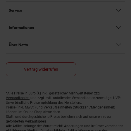
Service
Informationen
Über Netto
Vertrag widerrufen
*Alle Preise in Euro (€) inkl. gesetzlicher Mehrwertsteuer, zzgl.
Fußnoten
Versandkosten
und zzgl. evtl. anfallender Versandkostenzuschläge. UVP:
Unverbindliche Preisempfehlung des Herstellers.
Preise (inkl. MwSt.) und Verkaufseinheiten (Stückzahl/Mengeneinheit)
können im Online-Shop abweichen.
Statt- und durchgestrichene Preise beziehen sich auf unseren zuvor
geforderten Verkaufspreis.
Alle Artikel solange der Vorrat reicht! Änderungen und Irrtümer vorbehalten.
Abbildungen ähnlich. Die abgebildeten Artikel können wegen des