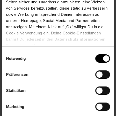
flexibel ein, so dass keine dunklen Ecken entstehen.
Seiten sicher und zuverlässig anzubieten, eine Vielzahl
PASST EINFACH - Beleuchtung passend für jede
von Services bereitzustellen, diese stetig zu verbessern
Wohnung
sowie Werbung entsprechend Deinen Interessen auf
unserer Homepage, Social Media und Partnerseiten
Artikelnummer: 2301562000
anzuzeigen. Mit einem Klick auf „Ok“ willigst Du in die
EAN: 4004353185847
Cookie Verwendung ein. Deine Cookie-Einstellungen
Artikel gehört zur Kategorie:
Wand-Leuchten
kannst Du jederzeit in den
Datenschutzinformationen
ändern bzw. widerrufen.
Einwilligungsauswahl
Notwendig
Versandinformationen
Präferenzen
Herstellerinformationen
Statistiken
Altgeräterücknahme
Marketing