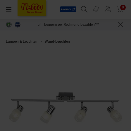
Payback
Prospekte
0
Arti
Menü
Suchfeld einblenden
Filiale finden
Warenkorb
inlösen
bequem per Rechnung bezahlen***
Lampen & Leuchten
Wand-Leuchten
BRILLIANT Lampe Lea LED Spotrohr