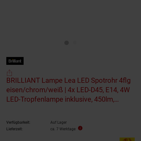
BRILLIANT Lampe Lea LED Spotrohr 4flg
eisen/chrom/weiß | 4x LED-D45, E14, 4W
LED-Tropfenlampe inklusive, 450lm,
2700K | Arme drehbar | Energiesparend
und langlebig durch LED-Einsatz
Verfügbarkeit:
Auf Lager
Lieferzeit:
ca. 7 Werktage
-41 %
Sie Sparen 41 Prozen