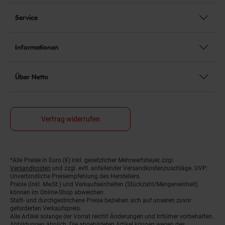
Service
Informationen
Über Netto
Vertrag widerrufen
*Alle Preise in Euro (€) inkl. gesetzlicher Mehrwertsteuer, zzgl.
Fußnoten
Versandkosten
und zzgl. evtl. anfallender Versandkostenzuschläge. UVP:
Unverbindliche Preisempfehlung des Herstellers.
Preise (inkl. MwSt.) und Verkaufseinheiten (Stückzahl/Mengeneinheit)
können im Online-Shop abweichen.
Statt- und durchgestrichene Preise beziehen sich auf unseren zuvor
geforderten Verkaufspreis.
Alle Artikel solange der Vorrat reicht! Änderungen und Irrtümer vorbehalten.
Abbildungen ähnlich. Die abgebildeten Artikel können wegen des