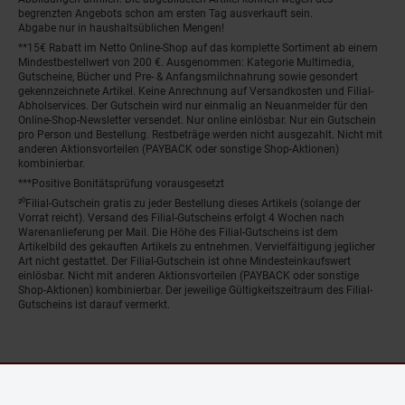
begrenzten Angebots schon am ersten Tag ausverkauft sein.
Abgabe nur in haushaltsüblichen Mengen!
**15€ Rabatt im Netto Online-Shop auf das komplette Sortiment ab einem
Mindestbestellwert von 200 €. Ausgenommen: Kategorie Multimedia,
Gutscheine, Bücher und Pre- & Anfangsmilchnahrung sowie gesondert
gekennzeichnete Artikel. Keine Anrechnung auf Versandkosten und Filial-
Abholservices. Der Gutschein wird nur einmalig an Neuanmelder für den
Online-Shop-Newsletter versendet. Nur online einlösbar. Nur ein Gutschein
pro Person und Bestellung. Restbeträge werden nicht ausgezahlt. Nicht mit
anderen Aktionsvorteilen (PAYBACK oder sonstige Shop-Aktionen)
kombinierbar.
***Positive Bonitätsprüfung vorausgesetzt
²⁰Filial-Gutschein gratis zu jeder Bestellung dieses Artikels (solange der
Vorrat reicht). Versand des Filial-Gutscheins erfolgt 4 Wochen nach
Warenanlieferung per Mail. Die Höhe des Filial-Gutscheins ist dem
Artikelbild des gekauften Artikels zu entnehmen. Vervielfältigung jeglicher
Art nicht gestattet. Der Filial-Gutschein ist ohne Mindesteinkaufswert
einlösbar. Nicht mit anderen Aktionsvorteilen (PAYBACK oder sonstige
Shop-Aktionen) kombinierbar. Der jeweilige Gültigkeitszeitraum des Filial-
Gutscheins ist darauf vermerkt.
© Netto Marken-Discount Stiftung & Co. KG |