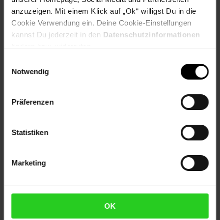
Artikel gehört zur Kategorie:
Pendel-Leuchten
anzuzeigen. Mit einem Klick auf „Ok“ willigst Du in die
Cookie Verwendung ein. Deine Cookie-Einstellungen
kannst Du jederzeit in den
Datenschutzinformationen
ändern bzw. widerrufen.
Versandinformationen
Einwilligungsauswahl
Notwendig
Herstellerinformationen
Präferenzen
Altgeräterücknahme
Statistiken
Fußzeile
Weitere Online-Angebote
Marketing
Netto Reisen
TV-Shop
Weinwelt
OK