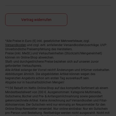
Vertrag widerrufen
*Alle Preise in Euro (€) inkl. gesetzlicher Mehrwertsteuer, zzgl.
Fußnoten
Versandkosten
und zzgl. evtl. anfallender Versandkostenzuschläge. UVP:
Unverbindliche Preisempfehlung des Herstellers.
Preise (inkl. MwSt.) und Verkaufseinheiten (Stückzahl/Mengeneinheit)
können im Online-Shop abweichen.
Statt- und durchgestrichene Preise beziehen sich auf unseren zuvor
geforderten Verkaufspreis.
Alle Artikel solange der Vorrat reicht! Änderungen und Irrtümer vorbehalten.
Abbildungen ähnlich. Die abgebildeten Artikel können wegen des
begrenzten Angebots schon am ersten Tag ausverkauft sein.
Abgabe nur in haushaltsüblichen Mengen!
**15€ Rabatt im Netto Online-Shop auf das komplette Sortiment ab einem
Mindestbestellwert von 200 €. Ausgenommen: Kategorie Multimedia,
Gutscheine, Bücher und Pre- & Anfangsmilchnahrung sowie gesondert
gekennzeichnete Artikel. Keine Anrechnung auf Versandkosten und Filial-
Abholservices. Der Gutschein wird nur einmalig an Neuanmelder für den
Online-Shop-Newsletter versendet. Nur online einlösbar. Nur ein Gutschein
pro Person und Bestellung. Restbeträge werden nicht ausgezahlt. Nicht mit