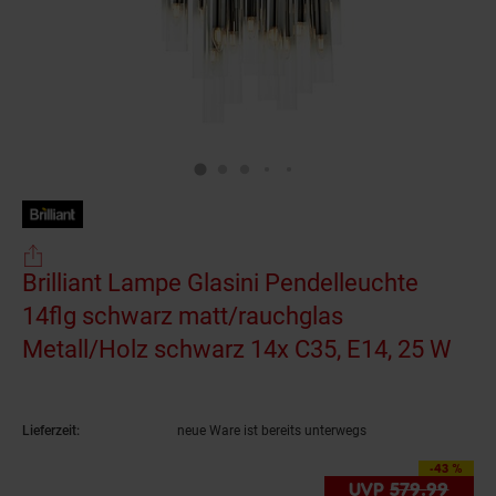
Brilliant Lampe Glasini Pendelleuchte
14flg schwarz matt/rauchglas
Metall/Holz schwarz 14x C35, E14, 25 W
(Pro
Lieferzeit:
neue Ware ist bereits unterwegs
-43 %
Sie Sparen 43 Prozent,
UVP
579.
99
UVP 