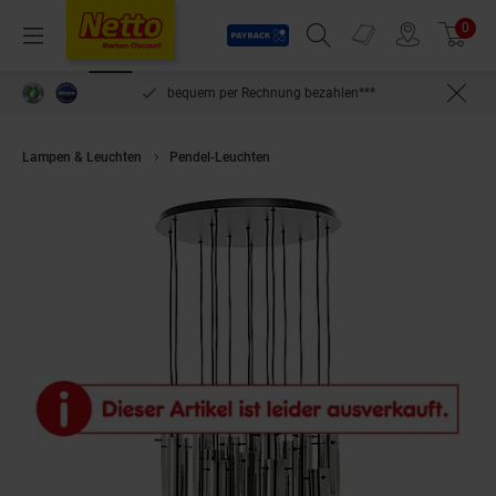
Payback
Prospekte
0
Arti
Menü
Suchfeld einblenden
Filiale finden
Warenkorb
inlösen
bequem per Rechnung bezahlen***
Lampen & Leuchten
Pendel-Leuchten
Brilliant Lampe Glasini Pendell