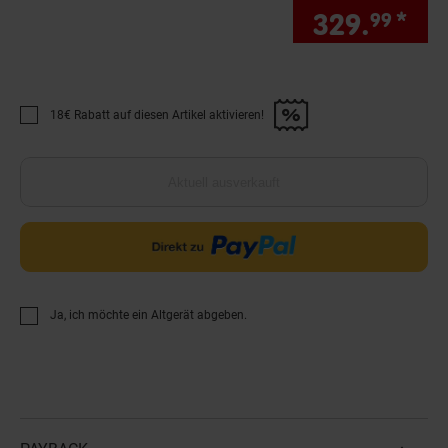
329.
*
Sie
99
18€ Rabatt auf diesen Artikel aktivieren!
Promotion "18€ Rabatt auf diesen Artikel aktivieren!" anwenden
Aktuell ausverkauft
Ja, ich möchte ein Altgerät abgeben.