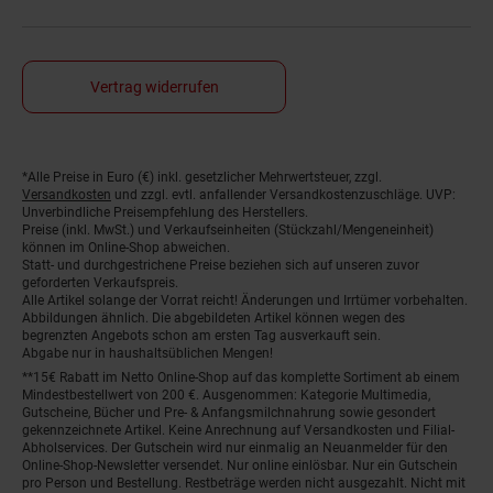
Vertrag widerrufen
*Alle Preise in Euro (€) inkl. gesetzlicher Mehrwertsteuer, zzgl.
Fußnoten
Versandkosten
und zzgl. evtl. anfallender Versandkostenzuschläge. UVP:
Unverbindliche Preisempfehlung des Herstellers.
Preise (inkl. MwSt.) und Verkaufseinheiten (Stückzahl/Mengeneinheit)
können im Online-Shop abweichen.
Statt- und durchgestrichene Preise beziehen sich auf unseren zuvor
geforderten Verkaufspreis.
Alle Artikel solange der Vorrat reicht! Änderungen und Irrtümer vorbehalten.
Abbildungen ähnlich. Die abgebildeten Artikel können wegen des
begrenzten Angebots schon am ersten Tag ausverkauft sein.
Abgabe nur in haushaltsüblichen Mengen!
**15€ Rabatt im Netto Online-Shop auf das komplette Sortiment ab einem
Mindestbestellwert von 200 €. Ausgenommen: Kategorie Multimedia,
Gutscheine, Bücher und Pre- & Anfangsmilchnahrung sowie gesondert
gekennzeichnete Artikel. Keine Anrechnung auf Versandkosten und Filial-
Abholservices. Der Gutschein wird nur einmalig an Neuanmelder für den
Online-Shop-Newsletter versendet. Nur online einlösbar. Nur ein Gutschein
pro Person und Bestellung. Restbeträge werden nicht ausgezahlt. Nicht mit