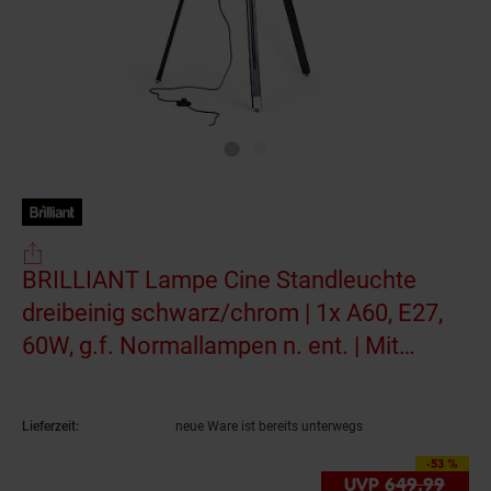
BRILLIANT Lampe Cine Standleuchte
dreibeinig schwarz/chrom | 1x A60, E27,
60W, g.f. Normallampen n. ent. | Mit
Fußschalter | Kopf schwenkbar
(Produkt aktu
Lieferzeit:
neue Ware ist bereits unterwegs
-53 %
Sie Sparen 53 Prozent,
UVP
649.
99
UVP 