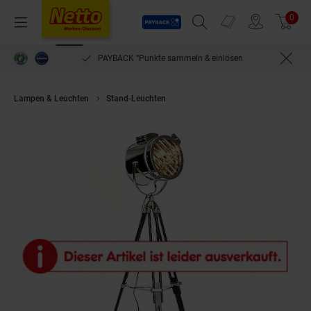
Payback
Prospekte
0
Arti
Menü
Suchfeld einblenden
Filiale finden
Warenkorb
PAYBACK °Punkte sammeln & einlösen
Lampen & Leuchten
Stand-Leuchten
BRILLIANT Lampe Cine Standleucht