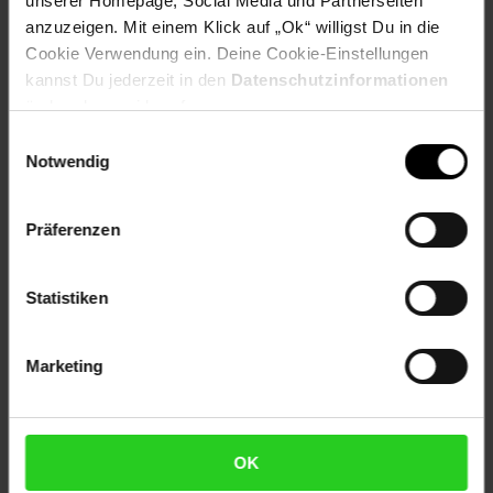
unserer Homepage, Social Media und Partnerseiten
Artikel gehört zur Kategorie:
Stand-Leuchten
anzuzeigen. Mit einem Klick auf „Ok“ willigst Du in die
Cookie Verwendung ein. Deine Cookie-Einstellungen
kannst Du jederzeit in den
Datenschutzinformationen
ändern bzw. widerrufen.
Versandinformationen
Einwilligungsauswahl
Notwendig
Herstellerinformationen
Präferenzen
Altgeräterücknahme
Statistiken
Fußzeile
Weitere Online-Angebote
Marketing
Netto Reisen
TV-Shop
Weinwelt
OK