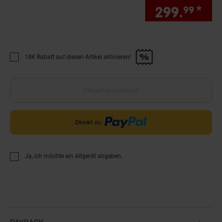
299.
*
Sie
99
18€ Rabatt auf diesen Artikel aktivieren!
Promotion "18€ Rabatt auf diesen Artikel aktivieren!" anwenden
Aktuell ausverkauft
Ja, ich möchte ein Altgerät abgeben.