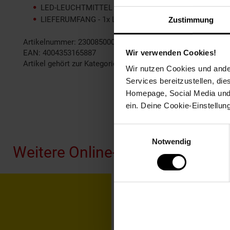
LED-LEUCHTMITTEL VERWENDBAR - Setze eine energiespa
LIEFERUMFANG - 1x Leseleuchte - HxTxDm: 1630 x 800 x 
Zustimmung
Artikelnummer: 2300850000
EAN: 4004353165887
Wir verwenden Cookies!
Artikel gehört zur Kategorie:
Stand-Leuchten
Wir nutzen Cookies und ander
Services bereitzustellen, di
Homepage, Social Media und P
ein. Deine Cookie-Einstellun
Fußzeile
Einwilligungsauswahl
Notwendig
Weitere Online-Angebote
Netto Reisen
TV-