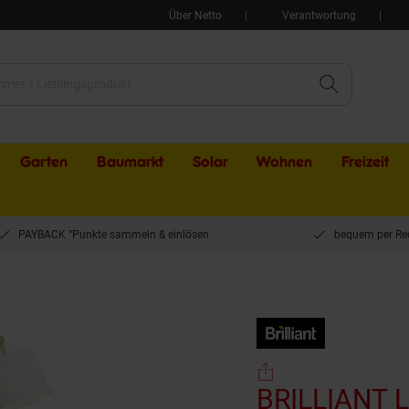
Über Netto
Verantwortung
Garten
Baumarkt
Solar
Wohnen
Freizeit
PAYBACK °Punkte sammeln & einlösen
bequem per Re
LLIANT Lampe Carlyn Standleuchte 1flg holz hell/weiß | 1x A60, E27, 60W, geeignet 
BRILLIANT L