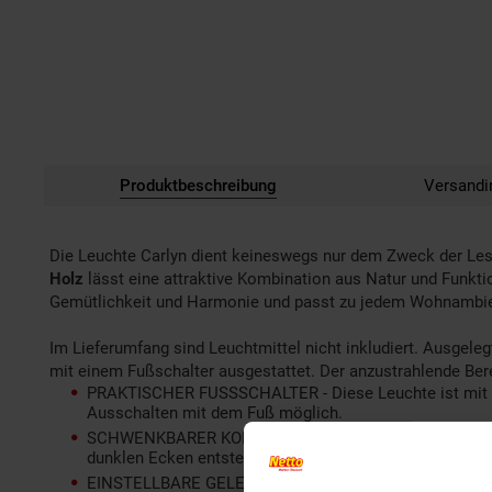
Produktbeschreibung
Versandi
Die Leuchte Carlyn dient keineswegs nur dem Zweck der Les
Holz
lässt eine attraktive Kombination aus Natur und Funktio
Gemütlichkeit und Harmonie und passt zu jedem Wohnambie
Im Lieferumfang sind Leuchtmittel nicht inkludiert. Ausgel
mit einem Fußschalter ausgestattet. Der anzustrahlende Berei
PRAKTISCHER FUSSSCHALTER - Diese Leuchte ist mit ei
Ausschalten mit dem Fuß möglich.
SCHWENKBARER KOPF - Optimal für größere oder verwink
dunklen Ecken entstehen.
EINSTELLBARE GELENKE - Durch die verstellbaren Gelen