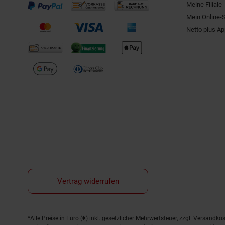
Meine Filiale
Mein Online-
Netto plus A
Vertrag widerrufen
Fußnoten
*Alle Preise in Euro (€) inkl. gesetzlicher Mehrwertsteuer, zzgl.
Versandkos