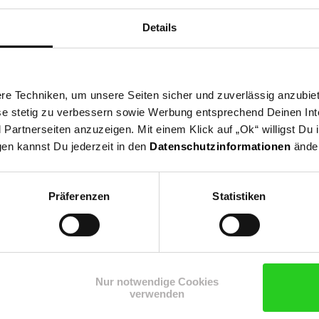
rende Glühbirne in diese Leuchte ein, denn damit tust Du nicht 
300 mm Kabellänge: 1,8m, Gewicht: 5,8kg - Material: Metall/Holz/Te
Details
e Techniken, um unsere Seiten sicher und zuverlässig anzubiet
ese stetig zu verbessern sowie Werbung entsprechend Deinen In
artnerseiten anzuzeigen. Mit einem Klick auf „Ok“ willigst Du
gen kannst Du jederzeit in den
Datenschutzinformationen
änder
Präferenzen
Statistiken
Shop
Weinwelt
Rezeptwelt
Net
Nur notwendige Cookies
verwenden