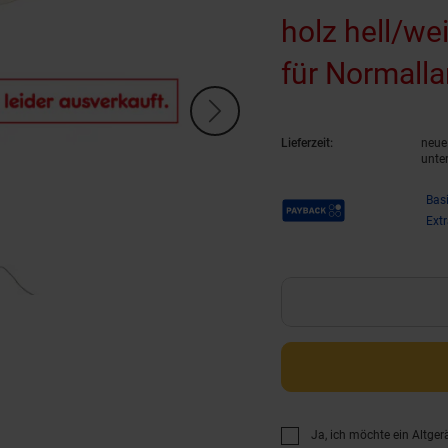
holz hell/we
für Normalla
Fußschalter
Lieferzeit:
neue 
unte
Payback Punkte
Bas
Ext
Ja, ich möchte ein Altger