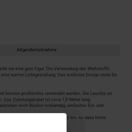
Altgeräterücknahme
cht sie eine gute Figur. Die Verwendung des Werkstoffs
 eine warme Lichtgestaltung. Das schlichte Design steht für
ttel können problemlos verwendet werden. Die Leuchte ist
. Das Zuleitungskabel ist circa 1,8 Meter lang.
lziehen noch Bücken notwendig: einfaches Ein- und
usleuchtungsbereich ganz flexibel ein, so dass keine
stellen.