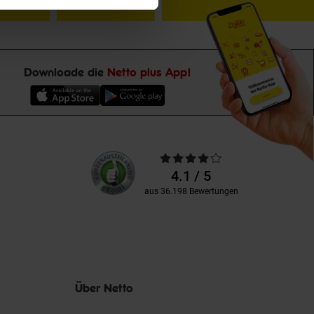
Downloade die
Netto plus App!
Unsere
Durchschnittliche
Kundenbewertungen
Bewertungen
4.1 / 5
aus 36.198 Bewertungen
Über Netto