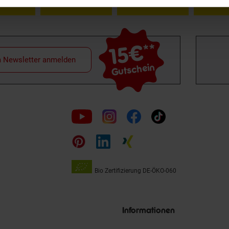
15€
**
m Newsletter anmelden
Gutschein
Folge
uns
auf
Bio Zertifizierung
DE-ÖKO-060
Unsere
Siegel
Informationen