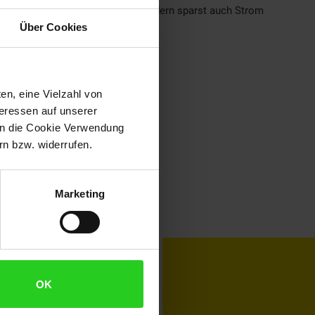
nur der Umwelt etwas Gutes, sondern sparst auch Strom
xtil, Farbe: holz hell/weiß
Über Cookies
en, eine Vielzahl von
teressen auf unserer
 in die Cookie Verwendung
n bzw. widerrufen.
Marketing
toKOM
Karriere
OK