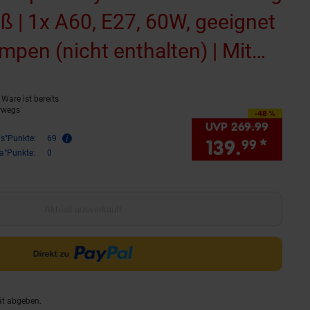
iß | 1x A60, E27, 60W, geeignet
mpen (nicht enthalten) | Mit
(Produkt aktuell ausverkauft)
Ware ist bereits
rwegs
-48 %
Sie Sparen 48 Prozent,
UVP
269.
99
UVP : 
is°Punkte:
69
139.
*
Sie 
99
ra°Punkte:
0
Aktuell ausverkauft
ät abgeben.