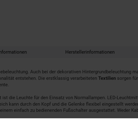
nformationen
Herstellerinformationen
ebeleuchtung. Auch bei der dekorativen Hintergrundbeleuchtung ma
nalität entstehen. Die erstklassig verarbeiteten
Textilien
sorgen für
nte.
egt ist die Leuchte für den Einsatz von Normallampen. LED-Leuchtmi
ch kann durch den Kopf und die Gelenke flexibel eingestellt werden
nem einfach zu bedienenden Fußschalter ausgestattet. Weder Kabe
elte Räume ist der schwenkbare Kopf dieser Leuchte. Stelle den A
ke kannst du bei dieser Leuchte die Höhe und Neigung variabel ein