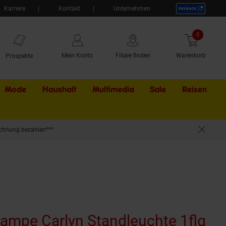
Karriere
Kontakt
Unternehmen
0
Artikel
Mein Konto
Filiale finden
Warenkorb
Prospekte
Mode
Haushalt
Multimedia
Sale
Externer Li
Reisen
chnung bezahlen***
für Normallampen (nicht enthalten) | Mit Fußschalter
ampe Carlyn Standleuchte 1flg