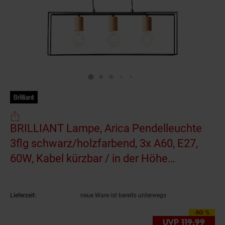
BRILLIANT Lampe, Arica Pendelleuchte
3flg schwarz/holzfarbend, 3x A60, E27,
60W, Kabel kürzbar / in der Höhe
einstellbar
(Produkt aktuell ausverkauft)
Lieferzeit:
neue Ware ist bereits unterwegs
-50 %
Sie Sparen 50 Prozen
UVP
119.
99
UVP :