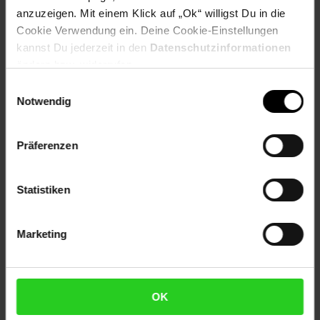
Artikel gehört zur Kategorie:
Pendel-Leuchten
anzuzeigen. Mit einem Klick auf „Ok“ willigst Du in die
Cookie Verwendung ein. Deine Cookie-Einstellungen
kannst Du jederzeit in den
Datenschutzinformationen
ändern bzw. widerrufen.
Versandinformationen
Einwilligungsauswahl
Notwendig
Herstellerinformationen
Präferenzen
Altgeräterücknahme
Statistiken
Fußzeile
Weitere Online-Angebote
Marketing
Netto Reisen
TV-Shop
Weinwelt
OK