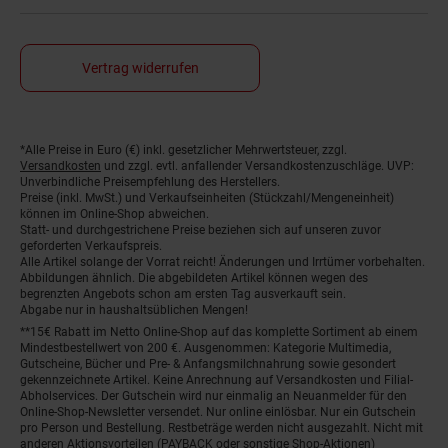
Vertrag widerrufen
*Alle Preise in Euro (€) inkl. gesetzlicher Mehrwertsteuer, zzgl.
Fußnoten
Versandkosten
und zzgl. evtl. anfallender Versandkostenzuschläge. UVP:
Unverbindliche Preisempfehlung des Herstellers.
Preise (inkl. MwSt.) und Verkaufseinheiten (Stückzahl/Mengeneinheit)
können im Online-Shop abweichen.
Statt- und durchgestrichene Preise beziehen sich auf unseren zuvor
geforderten Verkaufspreis.
Alle Artikel solange der Vorrat reicht! Änderungen und Irrtümer vorbehalten.
Abbildungen ähnlich. Die abgebildeten Artikel können wegen des
begrenzten Angebots schon am ersten Tag ausverkauft sein.
Abgabe nur in haushaltsüblichen Mengen!
**15€ Rabatt im Netto Online-Shop auf das komplette Sortiment ab einem
Mindestbestellwert von 200 €. Ausgenommen: Kategorie Multimedia,
Gutscheine, Bücher und Pre- & Anfangsmilchnahrung sowie gesondert
gekennzeichnete Artikel. Keine Anrechnung auf Versandkosten und Filial-
Abholservices. Der Gutschein wird nur einmalig an Neuanmelder für den
Online-Shop-Newsletter versendet. Nur online einlösbar. Nur ein Gutschein
pro Person und Bestellung. Restbeträge werden nicht ausgezahlt. Nicht mit
anderen Aktionsvorteilen (PAYBACK oder sonstige Shop-Aktionen)