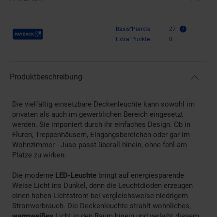
Payback Punkte
Basis°Punkte:
27
Extra°Punkte:
0
Produktbeschreibung
Die vielfältig einsetzbare Deckenleuchte kann sowohl im
privaten als auch im gewerblichen Bereich eingesetzt
werden. Sie imponiert durch ihr einfaches Design. Ob in
Fluren, Treppenhäusern, Eingangsbereichen oder gar im
Wohnzimmer - Juso passt überall hinein, ohne fehl am
Platze zu wirken.
Die moderne
LED-Leuchte
bringt auf energiesparende
Weise Licht ins Dunkel, denn die Leuchtdioden erzeugen
einen hohen Lichtstrom bei vergleichsweise niedrigem
Stromverbrauch. Die Deckenleuchte strahlt wohnliches,
warmweißes
Licht in den Raum hinein und verleiht diesem