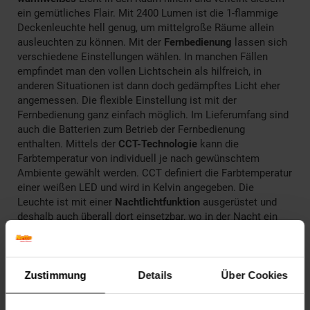
ein gemütliches Flair. Mit 2400 Lumen ist die 1-flammige
Deckenleuchte hell genug, um mittelgroße Räume allein
ausleuchten zu können. Mit der
Fernbedienung
lassen sich
verschiedene Einstellungen wählen. In manchen Fällen
empfindet man den vollen Lichtschein als hilfreich, in
anderen Situationen ist dann doch gedämpftes Licht eher
angemessen. Die flexible Einstellung ist mit der
Fernbedienung ganz einfach möglich. Im Lieferumfang sind
auch die Batterien zum Betrieb der Fernbedienung
enthalten. Mittels der
CCT-Technologie
kann die
Farbtemperatur von individuell je nach gewünschtem
Ambiente gewählt werden. CCT definiert die Farbtemperatur
einer weißen LED und wird in Kelvin angegeben. Die
Leuchte ist mit einer
Nachtlichtfunktion
ausgerüstet und
deshalb auch überall dort einsetzbar, wo in der Nacht ein
Orientierungslicht praktikabel ist. Sämtliches
Installationsmaterial liegt der Leuchte bei. Du kannst direkt
starten.
Über Fernbedienung steuerbar
Zustimmung
Details
Über Cookies
Helligkeit stufenlos dimmbar
NEUESTE CCT TECHNIK - Durch die CCT Technologie