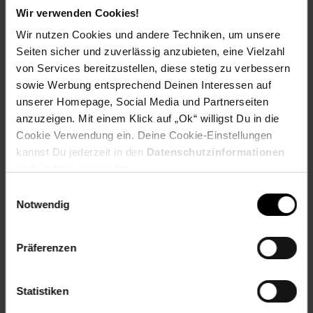
kannst Du die Lichtfarbe der Leuchte einfach von
Wir verwenden Cookies!
warm- bis kaltweiß einstellen. So erhälst Du dein
gewünschtes Ambiente - egal in welchem Raum
Wir nutzen Cookies und andere Techniken, um unsere
NACHTLICHT - Ein angenehmes Licht zum
Seiten sicher und zuverlässig anzubieten, eine Vielzahl
Einschlafen oder zur Orientierung in der Nacht. Denn
von Services bereitzustellen, diese stetig zu verbessern
nichts stört den Schlafrhythmus mehr als zu helles,
sowie Werbung entsprechend Deinen Interessen auf
grelles Licht im Dunkeln.
unserer Homepage, Social Media und Partnerseiten
NEUESTE LED TECHNOLOGIE - Die moderne LED
Leuchte ist dank neuester LED-Technik sehr
anzuzeigen. Mit einem Klick auf „Ok“ willigst Du in die
energieeffizient und überzeugt zugleich durch ihre
Cookie Verwendung ein. Deine Cookie-Einstellungen
hohe Langlebigkeit - hochwertig, innovativ &
kannst Du jederzeit in den
Datenschutzinformationen
nachhaltig
ändern bzw. widerrufen.
Artikelnummer: 2427641000
Einwilligungsauswahl
EAN: 4004353385827
Notwendig
Artikel gehört zur Kategorie:
Deckenlampe
Präferenzen
Versandinformationen
Statistiken