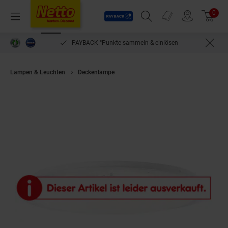
Payback
Prospekte
0
Arti
Menü
Suchfeld einblenden
Filiale finden
Warenkorb
PAYBACK °Punkte sammeln & einlösen
Lampen & Leuchten
Deckenlampe
Brilliant Juso LED Deckenleuchte 53c