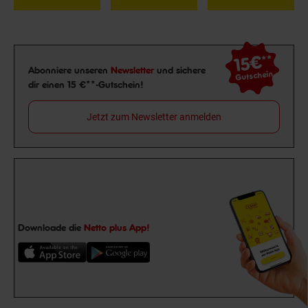
15€
**
Newsletter Anmeldung
Abonniere unseren
Newsletter
und sichere
Gutschein
dir einen 15 €**-Gutschein!
Jetzt zum Newsletter anmelden
Downloade die
Netto plus App!