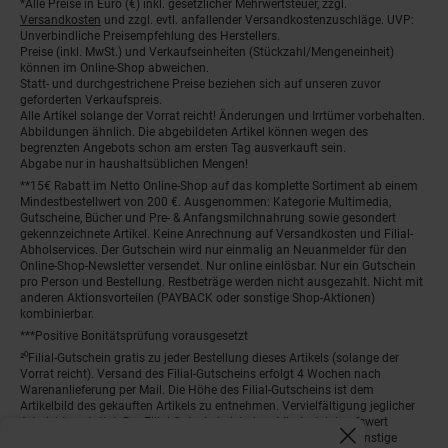
*Alle Preise in Euro (€) inkl. gesetzlicher Mehrwertsteuer, zzgl.
Fußnoten
Versandkosten
und zzgl. evtl. anfallender Versandkostenzuschläge. UVP:
Unverbindliche Preisempfehlung des Herstellers.
Preise (inkl. MwSt.) und Verkaufseinheiten (Stückzahl/Mengeneinheit)
können im Online-Shop abweichen.
Statt- und durchgestrichene Preise beziehen sich auf unseren zuvor
geforderten Verkaufspreis.
Alle Artikel solange der Vorrat reicht! Änderungen und Irrtümer vorbehalten.
Abbildungen ähnlich. Die abgebildeten Artikel können wegen des
begrenzten Angebots schon am ersten Tag ausverkauft sein.
Abgabe nur in haushaltsüblichen Mengen!
**15€ Rabatt im Netto Online-Shop auf das komplette Sortiment ab einem
Mindestbestellwert von 200 €. Ausgenommen: Kategorie Multimedia,
Gutscheine, Bücher und Pre- & Anfangsmilchnahrung sowie gesondert
gekennzeichnete Artikel. Keine Anrechnung auf Versandkosten und Filial-
Abholservices. Der Gutschein wird nur einmalig an Neuanmelder für den
Online-Shop-Newsletter versendet. Nur online einlösbar. Nur ein Gutschein
pro Person und Bestellung. Restbeträge werden nicht ausgezahlt. Nicht mit
anderen Aktionsvorteilen (PAYBACK oder sonstige Shop-Aktionen)
kombinierbar.
***Positive Bonitätsprüfung vorausgesetzt
²⁰Filial-Gutschein gratis zu jeder Bestellung dieses Artikels (solange der
Vorrat reicht). Versand des Filial-Gutscheins erfolgt 4 Wochen nach
Warenanlieferung per Mail. Die Höhe des Filial-Gutscheins ist dem
Artikelbild des gekauften Artikels zu entnehmen. Vervielfältigung jeglicher
Art nicht gestattet. Der Filial-Gutschein ist ohne Mindesteinkaufswert
einlösbar. Nicht mit anderen Aktionsvorteilen (PAYBACK oder sonstige
Fenster schliess