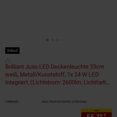
Brilliant Juso LED Deckenleuchte 53cm
weiß, Metall/Kunststoff, 1x 24 W LED
integriert, (Lichtstrom: 2600lm, Lichtfarbe:
3000-6500K)
(Produkt aktuell ausverkauft)
Lieferzeit:
neue Ware ist bereits unterwegs
nur
55.
*
nur
99