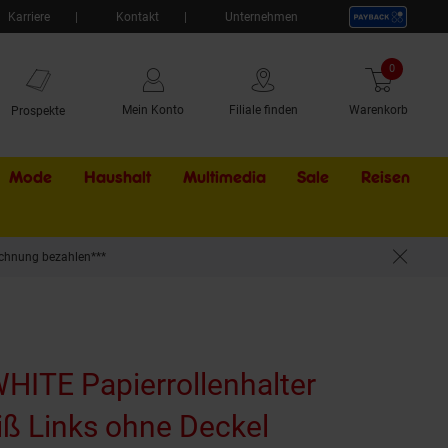
Karriere
Kontakt
Unternehmen
0
Artikel
Mein Konto
Filiale finden
Warenkorb
Prospekte
Mode
Haushalt
Multimedia
Sale
Externer Li
Reisen
chnung bezahlen***
& WC >> zum Bohren oder Kleben*
rollenhalter
ß Links ohne Deckel