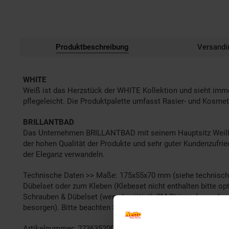
Produktbeschreibung
Versandi
WHITE
Weiß ist das Herzstück der WHITE Kollektion und sieht imme
pflegeleicht. Die Produktpalette umfasst Rasier- und Kosmeti
BRILLANTBAD
Das Unternehmen BRILLANTBAD mit seinem Hauptsitz Weilheim
der hohen Qualität der Produkte und sehr guter Kundenzufr
der Eleganz verwandeln.
Technische Daten >> Maße: 175x55x70 mm (siehe technische Z
Dübelset oder zum Kleben (Klebeset nicht enthalten bitte o
Schrauben & Dübelset (wenn benötigt), 3M Stripes (wenn ben
besorgen). Bitte beachten Sie auch den Montage Hinweis!
Artikelnummer: 2736352000