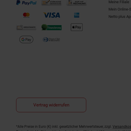
Meine Filiale
Mein Online-
Netto plus A
Vertrag widerrufen
Fußnoten
*Alle Preise in Euro (€) inkl. gesetzlicher Mehrwertsteuer, zzgl.
Versandkos