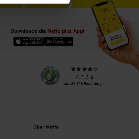
Downloade die
Netto plus App!
Unsere
Durchschnittliche
Kundenbewertungen
Bewertungen
4.1 / 5
aus 36.168 Bewertungen
Über Netto