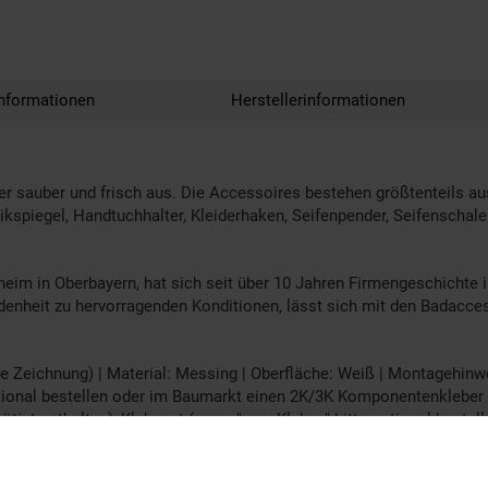
nformationen
Herstellerinformationen
r sauber und frisch aus. Die Accessoires bestehen größtenteils au
kspiegel, Handtuchhalter, Kleiderhaken, Seifenpender, Seifenschalen
 in Oberbayern, hat sich seit über 10 Jahren Firmengeschichte i
iedenheit zu hervorragenden Konditionen, lässt sich mit den Bada
eichnung) | Material: Messing | Oberfläche: Weiß | Montagehinwei
ptional bestellen oder im Baumarkt einen 2K/3K Komponentenkleber b
ötigt enthalten), Klebeset (wenn "zum Kleben" bitte optional best