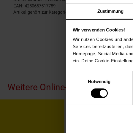
EAN: 4250657517789
Zustimmung
Artikel gehört zur Kategorie:
Weiteres Bad-Zubehör
Wir verwenden Cookies!
Wir nutzen Cookies und ander
Services bereitzustellen, di
Homepage, Social Media und P
ein. Deine Cookie-Einstellun
Fußzeile
Einwilligungsauswahl
Notwendig
Weitere Online-Angebote
Netto Reisen
TV-