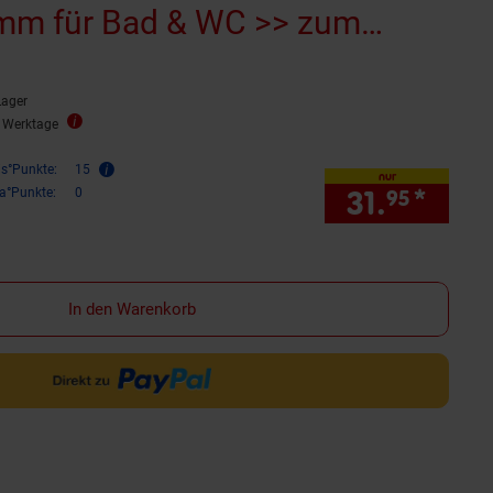
mm für Bad & WC >> zum
 Kleben*
Lager
3 Werktage
is°Punkte:
15
nur
31.
*
nur 3
ra°Punkte:
0
95
In den Warenkorb