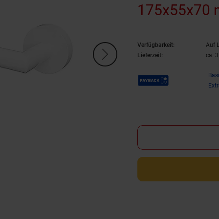
175x55x70 
Bohren oder
Verfügbarkeit:
Auf 
Lieferzeit:
ca. 
Payback Punkte
Bas
Ext