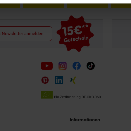
15€
**
m Newsletter anmelden
Gutschein
Folge
uns
auf
Bio Zertifizierung
DE-ÖKO-060
Unsere
Siegel
Informationen