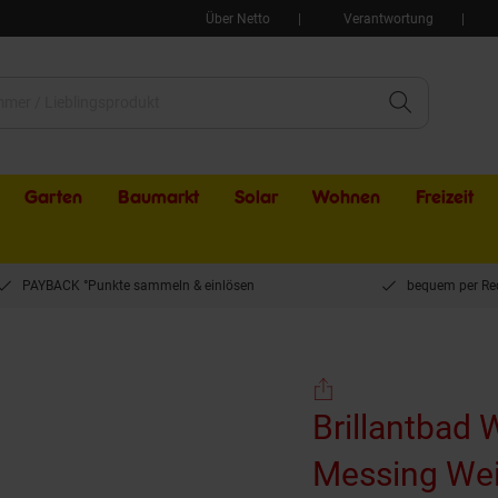
Über Netto
Verantwortung
Garten
Baumarkt
Solar
Wohnen
Freizeit
PAYBACK °Punkte sammeln & einlösen
bequem per Re
WHITE Papierrollenhalter Messing Weiß Links ohne Deckel 175x55x70 mm für Bad 
Brillantbad WHITE Papier
Messing Wei