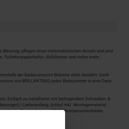
s Messing, pflegen einen minimalistischen Ansatz und sind
, Toilettenpapierhalter, Abfalleimer und vieles mehr.
nnerhalb der Badaccessoire Branche stets bewährt. Dank
ccessoires von BRILLANTBAD jedes Badezimmer in eine Oase
s: Einfach zu installieren mit beiliegendem Schrauben- &
esorgen) | Lieferumfang: Artikel inkl. Montagematerial
ellen oder im Baumarkt einen 2K/3K Komponentenkleber