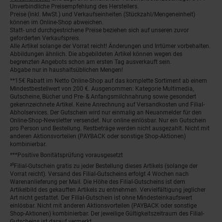
Unverbindliche Preisempfehlung des Herstellers.
Preise (inkl. MwSt.) und Verkaufseinheiten (Stückzahl/Mengeneinheit)
können im Online-Shop abweichen.
Statt- und durchgestrichene Preise beziehen sich auf unseren zuvor
geforderten Verkaufspreis.
Alle Artikel solange der Vorrat reicht! Änderungen und Irrtümer vorbehalten.
Abbildungen ähnlich. Die abgebildeten Artikel können wegen des
begrenzten Angebots schon am ersten Tag ausverkauft sein.
Abgabe nur in haushaltsüblichen Mengen!
**15€ Rabatt im Netto Online-Shop auf das komplette Sortiment ab einem
Mindestbestellwert von 200 €. Ausgenommen: Kategorie Multimedia,
Gutscheine, Bücher und Pre- & Anfangsmilchnahrung sowie gesondert
gekennzeichnete Artikel. Keine Anrechnung auf Versandkosten und Filial-
Abholservices. Der Gutschein wird nur einmalig an Neuanmelder für den
Online-Shop-Newsletter versendet. Nur online einlösbar. Nur ein Gutschein
pro Person und Bestellung. Restbeträge werden nicht ausgezahlt. Nicht mit
anderen Aktionsvorteilen (PAYBACK oder sonstige Shop-Aktionen)
kombinierbar.
***Positive Bonitätsprüfung vorausgesetzt
²⁰Filial-Gutschein gratis zu jeder Bestellung dieses Artikels (solange der
Vorrat reicht). Versand des Filial-Gutscheins erfolgt 4 Wochen nach
Warenanlieferung per Mail. Die Höhe des Filial-Gutscheins ist dem
Artikelbild des gekauften Artikels zu entnehmen. Vervielfältigung jeglicher
Art nicht gestattet. Der Filial-Gutschein ist ohne Mindesteinkaufswert
einlösbar. Nicht mit anderen Aktionsvorteilen (PAYBACK oder sonstige
Shop-Aktionen) kombinierbar. Der jeweilige Gültigkeitszeitraum des Filial-
Gutscheins ist darauf vermerkt.