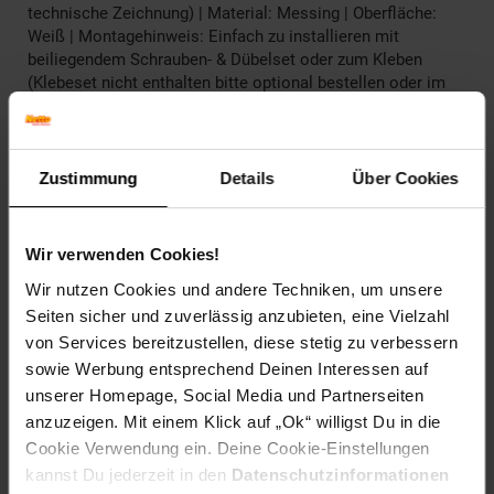
technische Zeichnung) | Material: Messing | Oberfläche:
Weiß | Montagehinweis: Einfach zu installieren mit
beiliegendem Schrauben- & Dübelset oder zum Kleben
(Klebeset nicht enthalten bitte optional bestellen oder im
Baumarkt einen 2K/3K Komponentenkleber besorgen) |
Lieferumfang: Artikel inkl. Montagematerial Schrauben &
Dübelset (wenn benötigt), 3M Stripes (wenn benötigt
enthalten), Klebeset (wenn "zum Kleben" bitte optional
Zustimmung
Details
Über Cookies
bestellen oder im Baumarkt einen 2K/3K
Komponentenkleber besorgen). Bitte beachten Sie auch den
Montage Hinweis!
Wir verwenden Cookies!
Wir nutzen Cookies und andere Techniken, um unsere
Artikelnummer: 2736365000
EAN: 4250657517918
Seiten sicher und zuverlässig anzubieten, eine Vielzahl
Artikel gehört zur Kategorie:
Weiteres Bad-Zubehör
von Services bereitzustellen, diese stetig zu verbessern
sowie Werbung entsprechend Deinen Interessen auf
unserer Homepage, Social Media und Partnerseiten
anzuzeigen. Mit einem Klick auf „Ok“ willigst Du in die
Versandinformationen
Cookie Verwendung ein. Deine Cookie-Einstellungen
kannst Du jederzeit in den
Datenschutzinformationen