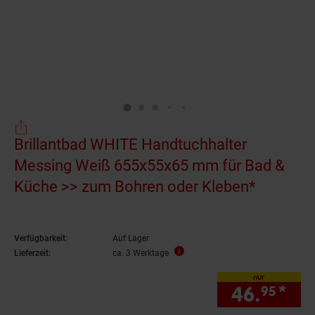
Brillantbad WHITE Handtuchhalter
Messing Weiß 655x55x65 mm für Bad &
Küche >> zum Bohren oder Kleben*
Verfügbarkeit:
Auf Lager
Lieferzeit:
ca. 3 Werktage
nur
46.
*
nur
95