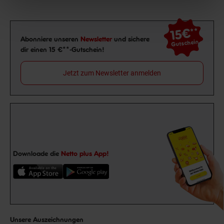
15€
**
Newsletter Anmeldung
Abonniere unseren
Newsletter
und sichere
Gutschein
dir einen 15 €**-Gutschein!
Jetzt zum Newsletter anmelden
Downloade die
Netto plus App!
Unsere Auszeichnungen