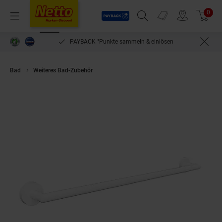
Payback
Prospekte
0
Arti
Menü
Suchfeld einblenden
Filiale finden
Warenkorb
PAYBACK °Punkte sammeln & einlösen
Bad
Weiteres Bad-Zubehör
Brillantbad WHITE Handtuchhalter Messin