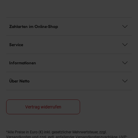
Zahlarten im Online-Shop
Service
Informationen
Über Netto
Vertrag widerrufen
*Alle Preise in Euro (€) inkl. gesetzlicher Mehrwertsteuer, zzgl.
Fußnoten
Versandkosten
und zzgl. evtl. anfallender Versandkostenzuschläge. UVP: