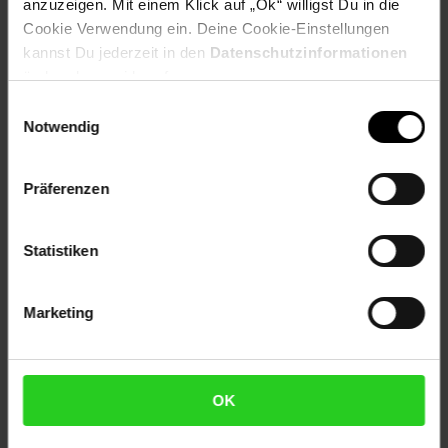
anzuzeigen. Mit einem Klick auf „Ok“ willigst Du in die
Cookie Verwendung ein. Deine Cookie-Einstellungen
kannst Du jederzeit in den
Datenschutzinformationen
ändern bzw. widerrufen.
Versandinformationen
Einwilligungsauswahl
Notwendig
Herstellerinformationen
Präferenzen
Statistiken
Fußzeile
Weitere Online-Angebote
Marketing
Netto Reisen
TV-Shop
Weinwelt
OK