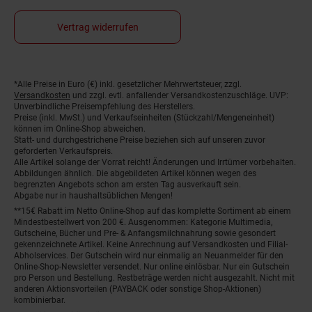
Vertrag widerrufen
*Alle Preise in Euro (€) inkl. gesetzlicher Mehrwertsteuer, zzgl.
Fußnoten
Versandkosten
und zzgl. evtl. anfallender Versandkostenzuschläge. UVP:
Unverbindliche Preisempfehlung des Herstellers.
Preise (inkl. MwSt.) und Verkaufseinheiten (Stückzahl/Mengeneinheit)
können im Online-Shop abweichen.
Statt- und durchgestrichene Preise beziehen sich auf unseren zuvor
geforderten Verkaufspreis.
Alle Artikel solange der Vorrat reicht! Änderungen und Irrtümer vorbehalten.
Abbildungen ähnlich. Die abgebildeten Artikel können wegen des
begrenzten Angebots schon am ersten Tag ausverkauft sein.
Abgabe nur in haushaltsüblichen Mengen!
**15€ Rabatt im Netto Online-Shop auf das komplette Sortiment ab einem
Mindestbestellwert von 200 €. Ausgenommen: Kategorie Multimedia,
Gutscheine, Bücher und Pre- & Anfangsmilchnahrung sowie gesondert
gekennzeichnete Artikel. Keine Anrechnung auf Versandkosten und Filial-
Abholservices. Der Gutschein wird nur einmalig an Neuanmelder für den
Online-Shop-Newsletter versendet. Nur online einlösbar. Nur ein Gutschein
pro Person und Bestellung. Restbeträge werden nicht ausgezahlt. Nicht mit
anderen Aktionsvorteilen (PAYBACK oder sonstige Shop-Aktionen)
kombinierbar.