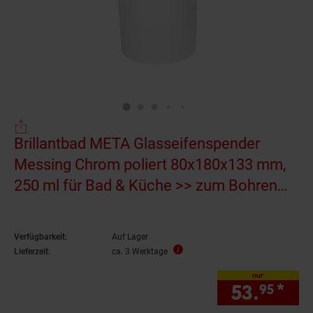
Brillantbad META Glasseifenspender
Messing Chrom poliert 80x180x133 mm,
250 ml für Bad & Küche >> zum Bohren
oder Kleben*
Verfügbarkeit:
Auf Lager
Lieferzeit:
ca. 3 Werktage
nur
53.
*
nur
95