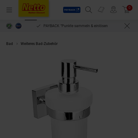
Payback
Prospekte
0
Arti
Menü
Suchfeld einblenden
Filiale finden
Warenkorb
PAYBACK °Punkte sammeln & einlösen
Bad
Weiteres Bad-Zubehör
Brillantbad META Glasseifenspender Messi