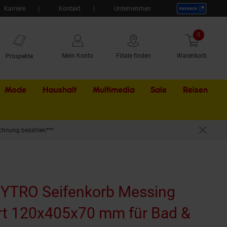
Karriere
Kontakt
Unternehmen
0
Artikel
Mein Konto
Filiale finden
Warenkorb
Prospekte
Mode
Haushalt
Multimedia
Sale
Externer Li
Reisen
chnung bezahlen***
hren
 BYTRO Seifenkorb Messing
rt 120x405x70 mm für Bad &