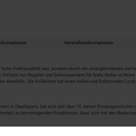
nformationen
Herstellerinformationen
r hohe Funktionalität aus, sondern durch ein unvergleichbares und 
ne Vielzahl von Regalen und Seifenspendern für feste Seifen in Ihre
 hier ebenfalls. Die Kollektion hat einen hellen und funktionalen L
 in Oberbayern, hat sich seit über 10 Jahren Firmengeschichte i
iedenheit zu hervorragenden Konditionen, lässt sich mit den Bada
g | Oberfläche: Chrom, Poliert | Montagehinweis: Einfach zu insta