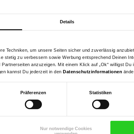
elset (wenn benötigt), 3M Stripes (wenn benötigt enthalten), Klebes
beachten Sie auch den Montage Hinweis!
Details
e Techniken, um unsere Seiten sicher und zuverlässig anzubiet
ese stetig zu verbessern sowie Werbung entsprechend Deinen In
artnerseiten anzuzeigen. Mit einem Klick auf „Ok“ willigst Du
gen kannst Du jederzeit in den
Datenschutzinformationen
änder
Präferenzen
Statistiken
Shop
Weinwelt
Rezeptwelt
Net
Nur notwendige Cookies
verwenden