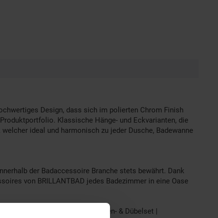
hochwertiges Design, dass sich im polierten Chrom Finish
m Produktportfolio. Klassische Hänge- und Eckvarianten, die
ook, welcher ideal und harmonisch zu jeder Dusche, Badewanne
nnerhalb der Badaccessoire Branche stets bewährt. Dank
ccessoires von BRILLANTBAD jedes Badezimmer in eine Oase
llieren mit beiliegendem Schrauben- & Dübelset |