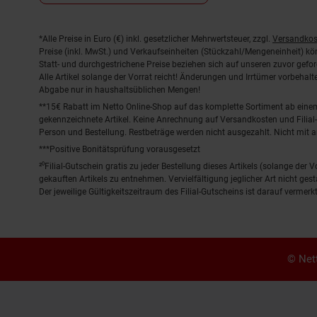
Fußnoten
*Alle Preise in Euro (€) inkl. gesetzlicher Mehrwertsteuer, zzgl.
Versandkos
Preise (inkl. MwSt.) und Verkaufseinheiten (Stückzahl/Mengeneinheit) k
Statt- und durchgestrichene Preise beziehen sich auf unseren zuvor gefor
Alle Artikel solange der Vorrat reicht! Änderungen und Irrtümer vorbeha
Abgabe nur in haushaltsüblichen Mengen!
**15€ Rabatt im Netto Online-Shop auf das komplette Sortiment ab ein
gekennzeichnete Artikel. Keine Anrechnung auf Versandkosten und Filial-
Person und Bestellung. Restbeträge werden nicht ausgezahlt. Nicht mit 
***Positive Bonitätsprüfung vorausgesetzt
²⁰Filial-Gutschein gratis zu jeder Bestellung dieses Artikels (solange der
gekauften Artikels zu entnehmen. Vervielfältigung jeglicher Art nicht ge
Der jeweilige Gültigkeitszeitraum des Filial-Gutscheins ist darauf vermerkt
© Nett