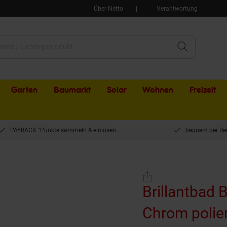
Über Netto
Verantwortung
Garten
Baumarkt
Solar
Wohnen
Freizeit
PAYBACK °Punkte sammeln & einlösen
bequem per Re
 BYTRO Seifenkorb Messing Chrom poliert 120x405x70 mm für Bad & WC >> zum Bo
Brillantbad
Chrom polie