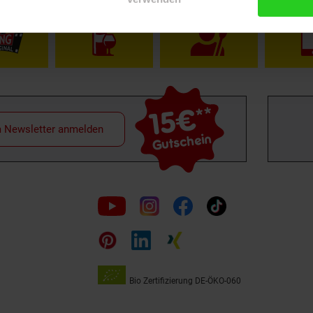
15€
**
m Newsletter anmelden
Gutschein
Folge
uns
auf
Bio Zertifizierung
DE-ÖKO-060
Unsere
Siegel