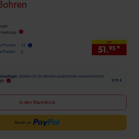
Bohren
Lager
3 Werktage
nur
is°Punkte:
25
51.
*
nur 5
95
ra°Punkte:
0
hinzufügen.
Sichere dir 36 Monate zusätzlichen Garantieschutz
9,99 €
In den Warenkorb