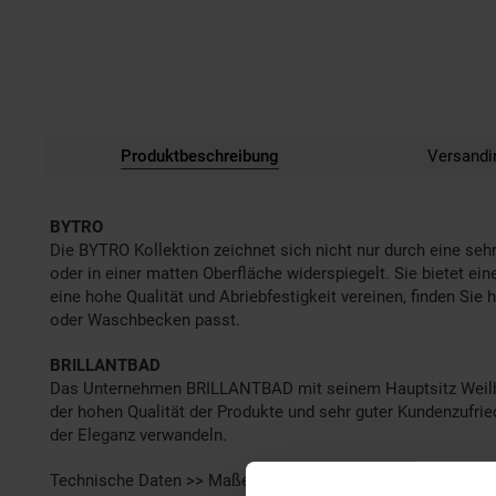
Produktbeschreibung
Versandi
BYTRO
Die BYTRO Kollektion zeichnet sich nicht nur durch eine seh
oder in einer matten Oberfläche widerspiegelt. Sie bietet ei
eine hohe Qualität und Abriebfestigkeit vereinen, finden Sie
oder Waschbecken passt.
BRILLANTBAD
Das Unternehmen BRILLANTBAD mit seinem Hauptsitz Weilheim
der hohen Qualität der Produkte und sehr guter Kundenzufr
der Eleganz verwandeln.
Technische Daten >> Maße: 120x405x70 mm | Material: Messin