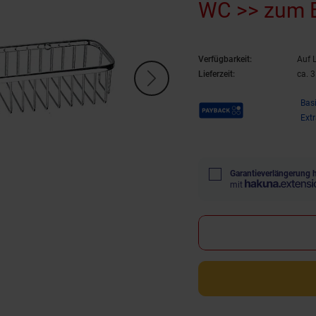
WC >> zum 
Verfügbarkeit:
Auf 
Lieferzeit:
ca. 
Payback Punkte
Bas
Ext
Garantieverlängerung 
mit