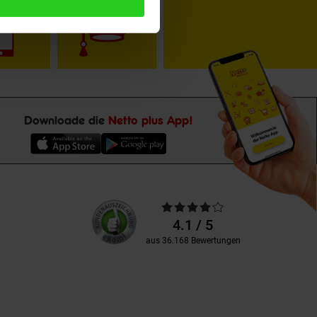
Downloade die
Netto plus App!
Unsere
Durchschnittliche
Kundenbewertungen
Bewertungen
4.1 / 5
aus 36.168 Bewertungen