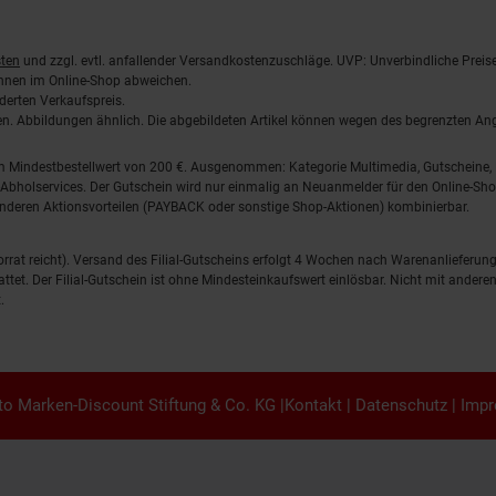
ten
und zzgl. evtl. anfallender Versandkostenzuschläge. UVP: Unverbindliche Preis
önnen im Online-Shop abweichen.
derten Verkaufspreis.
lten. Abbildungen ähnlich. Die abgebildeten Artikel können wegen des begrenzten A
em Mindestbestellwert von 200 €. Ausgenommen: Kategorie Multimedia, Gutscheine
Abholservices. Der Gutschein wird nur einmalig an Neuanmelder für den Online-Shop
anderen Aktionsvorteilen (PAYBACK oder sonstige Shop-Aktionen) kombinierbar.
 Vorrat reicht). Versand des Filial-Gutscheins erfolgt 4 Wochen nach Warenanlieferung
stattet. Der Filial-Gutschein ist ohne Mindesteinkaufswert einlösbar. Nicht mit and
.
o Marken-Discount Stiftung & Co. KG |
Kontakt
|
Datenschutz
|
Imp