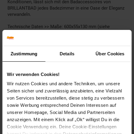
Konditionen, lässt sich mit den Badaccessoires von
BRILLANTBAD jedes Badezimmer in eine Oase der Eleganz
verwandeln.
Technische Daten >> Maße: 600x55x130 mm (siehe
technische Zeichnung) | Material: Edelstahl | Oberfläche:
Poliert | Montagehinweis: Einfach zu installieren mit
beiliegendem Schrauben- & Dübelset | Lieferumfang: Artikel
inkl. Montagematerial Schrauben & Dübelset (wenn
Zustimmung
Details
Über Cookies
benötigt), 3M Stripes (wenn benötigt enthalten), Klebeset
(wenn "zum Kleben" bitte optional bestellen oder im
Baumarkt einen 2K/3K Komponentenkleber besorgen). Bitte
Wir verwenden Cookies!
beachten Sie auch den Montage Hinweis!
Wir nutzen Cookies und andere Techniken, um unsere
Artikelnummer: 2736239000
Seiten sicher und zuverlässig anzubieten, eine Vielzahl
EAN: 4250657518823
von Services bereitzustellen, diese stetig zu verbessern
Artikel gehört zur Kategorie:
Weiteres Bad-Zubehör
sowie Werbung entsprechend Deinen Interessen auf
unserer Homepage, Social Media und Partnerseiten
anzuzeigen. Mit einem Klick auf „Ok“ willigst Du in die
Cookie Verwendung ein. Deine Cookie-Einstellungen
Versandinformationen
kannst Du jederzeit in den
Datenschutzinformationen