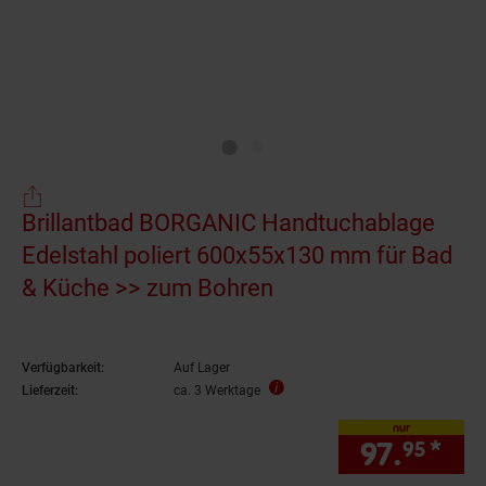
Brillantbad BORGANIC Handtuchablage
Edelstahl poliert 600x55x130 mm für Bad
& Küche >> zum Bohren
Verfügbarkeit:
Auf Lager
Lieferzeit:
ca. 3 Werktage
nur
97.
*
nur
95