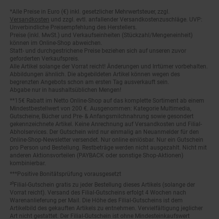
*Alle Preise in Euro (€) inkl. gesetzlicher Mehrwertsteuer, zzgl.
Fußnoten
Versandkosten
und zzgl. evtl. anfallender Versandkostenzuschläge. UVP:
Unverbindliche Preisempfehlung des Herstellers.
Preise (inkl. MwSt.) und Verkaufseinheiten (Stückzahl/Mengeneinheit)
können im Online-Shop abweichen.
Statt- und durchgestrichene Preise beziehen sich auf unseren zuvor
geforderten Verkaufspreis.
Alle Artikel solange der Vorrat reicht! Änderungen und Irrtümer vorbehalten.
Abbildungen ähnlich. Die abgebildeten Artikel können wegen des
begrenzten Angebots schon am ersten Tag ausverkauft sein.
Abgabe nur in haushaltsüblichen Mengen!
**15€ Rabatt im Netto Online-Shop auf das komplette Sortiment ab einem
Mindestbestellwert von 200 €. Ausgenommen: Kategorie Multimedia,
Gutscheine, Bücher und Pre- & Anfangsmilchnahrung sowie gesondert
gekennzeichnete Artikel. Keine Anrechnung auf Versandkosten und Filial-
Abholservices. Der Gutschein wird nur einmalig an Neuanmelder für den
Online-Shop-Newsletter versendet. Nur online einlösbar. Nur ein Gutschein
pro Person und Bestellung. Restbeträge werden nicht ausgezahlt. Nicht mit
anderen Aktionsvorteilen (PAYBACK oder sonstige Shop-Aktionen)
kombinierbar.
***Positive Bonitätsprüfung vorausgesetzt
²⁰Filial-Gutschein gratis zu jeder Bestellung dieses Artikels (solange der
Vorrat reicht). Versand des Filial-Gutscheins erfolgt 4 Wochen nach
Warenanlieferung per Mail. Die Höhe des Filial-Gutscheins ist dem
Artikelbild des gekauften Artikels zu entnehmen. Vervielfältigung jeglicher
Art nicht gestattet. Der Filial-Gutschein ist ohne Mindesteinkaufswert