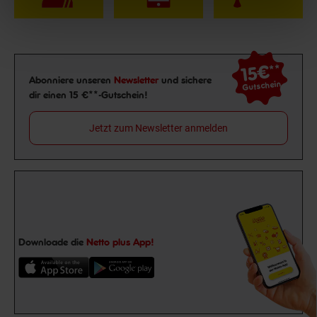
15€
**
Newsletter Anmeldung
Abonniere unseren
Newsletter
und sichere
Gutschein
dir einen 15 €**-Gutschein!
Jetzt zum Newsletter anmelden
Downloade die
Netto plus App!