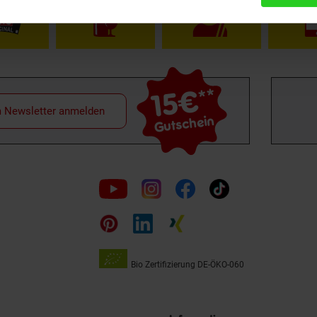
15€
**
m Newsletter anmelden
Gutschein
Folge
uns
auf
Bio Zertifizierung
DE-ÖKO-060
Unsere
Siegel