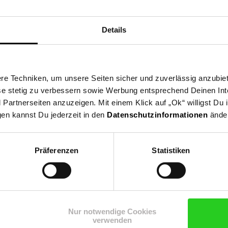
 Montage Hinweis!
Details
e Techniken, um unsere Seiten sicher und zuverlässig anzubiet
ese stetig zu verbessern sowie Werbung entsprechend Deinen In
artnerseiten anzuzeigen. Mit einem Klick auf „Ok“ willigst Du
gen kannst Du jederzeit in den
Datenschutzinformationen
änder
Präferenzen
Statistiken
Shop
Weinwelt
Rezeptwelt
Net
Nur notwendige Cookies
verwenden