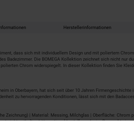
nformationen
Herstellerinformationen
iment, dass sich mit individuellem Design und mit poliertem Chrom
jedes Badezimmer. Die BOMEGA Kollektion zeichnet sich nicht nur du
olierten Chrom widerspiegelt. In dieser Kollektion finden Sie Kleid
 in Oberbayern, hat sich seit über 10 Jahren Firmengeschichte i
iedenheit zu hervorragenden Konditionen, lässt sich mit den Bada
Zeichnung) | Material: Messing, Milchglas | Oberfläche: Chrom pol
et nicht enthalten bitte optional bestellen oder im Baumarkt eine
 3M Stripes (wenn benötigt enthalten), Klebeset (wenn "zum Kleben