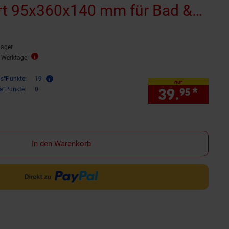
rt 95x360x140 mm für Bad &
ohren oder Kleben*
Lager
3 Werktage
is°Punkte:
19
nur
39.
*
nur 
ra°Punkte:
0
95
In den Warenkorb