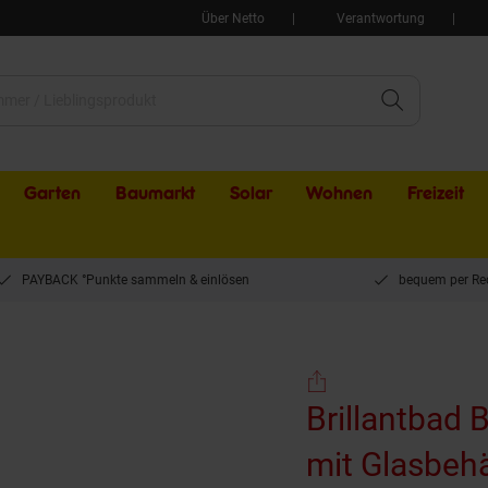
Über Netto
Verantwortung
Garten
Baumarkt
Solar
Wohnen
Freizeit
PAYBACK °Punkte sammeln & einlösen
bequem per Re
 BOMEGA WC-Bürstengarnitur mit Glasbehälter Bürste Schwarz Messing Chrom poli
Brillantbad
mit Glasbeh