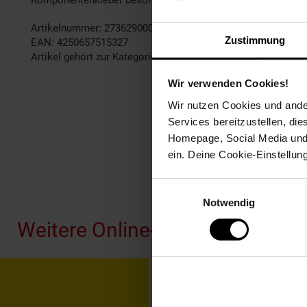
Komponentenkleber besorgen). Bitte beachten Sie auch den
Artikelnummer: 2736290000
Zustimmung
EAN: 4250657515327
Artikel gehört zur Kategorie:
Weiteres Bad-Zubehör
Wir verwenden Cookies!
Wir nutzen Cookies und ander
Services bereitzustellen, di
Homepage, Social Media und P
ein. Deine Cookie-Einstellun
Fußzeile
Einwilligungsauswahl
Notwendig
Weitere Online-Angebote
Netto Reisen
TV-