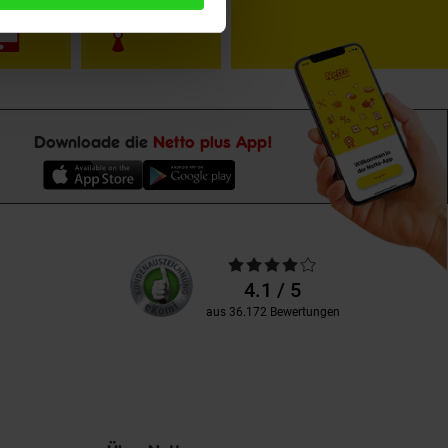
Downloade die
Netto plus App!
Unsere
Durchschnittliche
Kundenbewertungen
Bewertungen
4.1 / 5
aus 36.172 Bewertungen