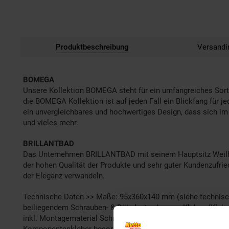
Produktbeschreibung
Versandi
BOMEGA
Unsere Kollektion BOMEGA steht für ein umfangreiches Sort
die BOMEGA Kollektion ist auf jeden Fall ein Blickfang für 
ein unvergleichbares und hochwertiges Design, dass sich im p
und vieles mehr.
BRILLANTBAD
Das Unternehmen BRILLANTBAD mit seinem Hauptsitz Weilheim
der hohen Qualität der Produkte und sehr guter Kundenzufr
der Eleganz verwandeln.
Technische Daten >> Maße: 95x360x140 mm (siehe technische 
beiliegendem Schrauben- & Dübelset oder zum Kleben (Klebes
inkl. Montagematerial Schrauben & Dübelset (wenn benötigt),