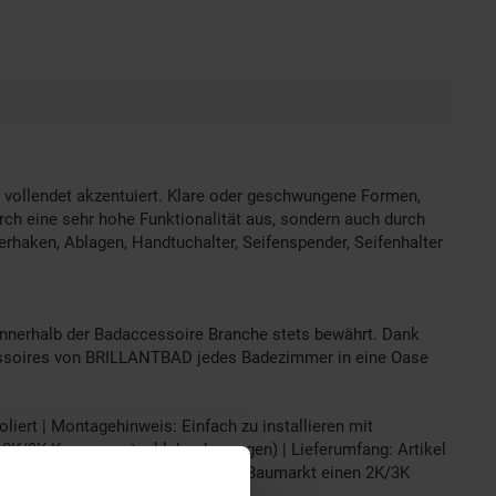
 vollendet akzentuiert. Klare oder geschwungene Formen,
rch eine sehr hohe Funktionalität aus, sondern auch durch
erhaken, Ablagen, Handtuchalter, Seifenspender, Seifenhalter
nnerhalb der Badaccessoire Branche stets bewährt. Dank
ccessoires von BRILLANTBAD jedes Badezimmer in eine Oase
iert | Montagehinweis: Einfach zu installieren mit
n 2K/3K Komponentenkleber besorgen) | Lieferumfang: Artikel
" bitte optional bestellen oder im Baumarkt einen 2K/3K