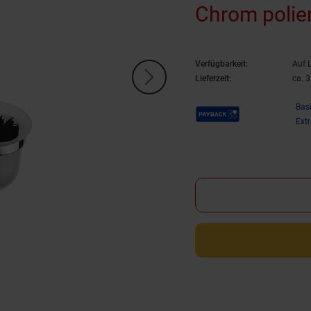
Chrom polie
WC >> zum B
Verfügbarkeit:
Auf 
Lieferzeit:
ca. 
Payback Punkte
Bas
Ext