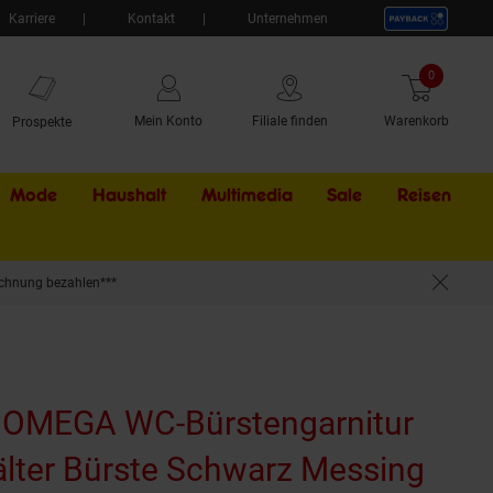
Karriere
Kontakt
Unternehmen
0
Artikel
Mein Konto
Filiale finden
Warenkorb
Prospekte
Mode
Haushalt
Multimedia
Sale
Externer Li
Reisen
chnung bezahlen***
ert 95x360x140 mm für Bad & WC >> zum Bohren oder Kleben*
 BOMEGA WC-Bürstengarnitur
älter Bürste Schwarz Messing