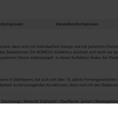
nformationen
Herstellerinformationen
iment, dass sich mit individuellem Design und mit poliertem Chrom
jedes Badezimmer. Die BOMEGA Kollektion zeichnet sich nicht nur du
olierten Chrom widerspiegelt. In dieser Kollektion finden Sie Kleid
 in Oberbayern, hat sich seit über 10 Jahren Firmengeschichte i
iedenheit zu hervorragenden Konditionen, lässt sich mit den Bada
ichnung) | Material: Edelstahl | Oberfläche: poliert | Montagehinw
Montagematerial Schrauben & Dübelset (wenn benötigt), 3M Stripes (
enkleber besorgen). Bitte beachten Sie auch den Montage Hinweis