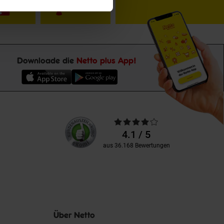
Downloade die
Netto plus App!
Unsere
Durchschnittliche
Kundenbewertungen
Bewertungen
4.1 / 5
aus 36.168 Bewertungen
Über Netto