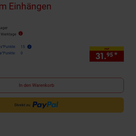
um Einhängen
Lager
3 Werktage
is°Punkte:
15
nur
31.
*
nur 3
ra°Punkte:
0
95
In den Warenkorb