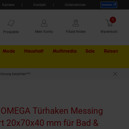
Karriere
Kontakt
Unternehmen
0
Artikel
Mein Konto
Filiale finden
Warenkorb
Prospekte
Mode
Haushalt
Multimedia
Sale
Externer Li
Reisen
chnung bezahlen***
inhängen
 BOMEGA Türhaken Messing
rt 20x70x40 mm für Bad &