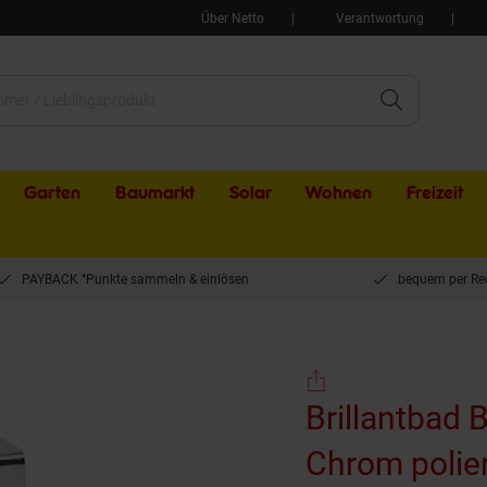
Über Netto
Verantwortung
Garten
Baumarkt
Solar
Wohnen
Freizeit
PAYBACK °Punkte sammeln & einlösen
bequem per Re
 BOMEGA Türhaken Messing Chrom poliert 20x70x40 mm für Bad & Küche >> zum E
Brillantbad
Chrom polie