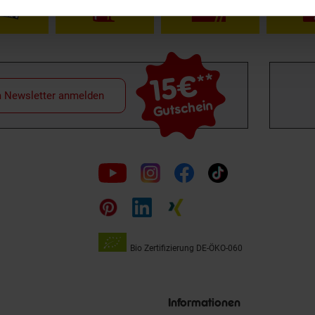
15€
**
m Newsletter anmelden
Gutschein
Folge
uns
auf
Bio Zertifizierung
DE-ÖKO-060
Unsere
Siegel
Informationen