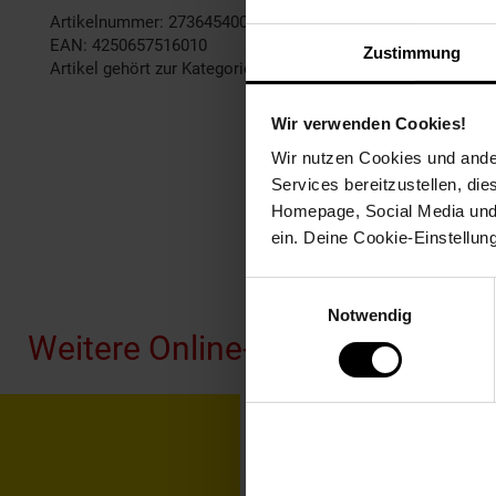
Artikelnummer: 2736454000
EAN: 4250657516010
Zustimmung
Artikel gehört zur Kategorie:
Weiteres Bad-Zubehör
Wir verwenden Cookies!
Wir nutzen Cookies und ander
Services bereitzustellen, di
Homepage, Social Media und P
ein. Deine Cookie-Einstellun
Fußzeile
Einwilligungsauswahl
Notwendig
Weitere Online-Angebote
Netto Reisen
TV-