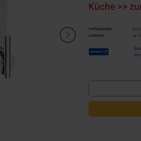
Küche >> z
Verfügbarkeit:
Auf 
Lieferzeit:
ca. 
Payback Punkte
Bas
Ext