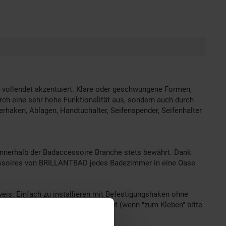
 vollendet akzentuiert. Klare oder geschwungene Formen,
rch eine sehr hohe Funktionalität aus, sondern auch durch
erhaken, Ablagen, Handtuchalter, Seifenspender, Seifenhalter
nnerhalb der Badaccessoire Branche stets bewährt. Dank
ccessoires von BRILLANTBAD jedes Badezimmer in eine Oase
eis: Einfach zu installieren mit Befestigungshaken ohne
wenn benötigt enthalten), Klebeset (wenn "zum Kleben" bitte
!