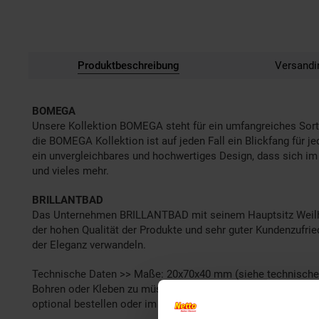
Produktbeschreibung
Versandi
BOMEGA
Unsere Kollektion BOMEGA steht für ein umfangreiches Sort
die BOMEGA Kollektion ist auf jeden Fall ein Blickfang für 
ein unvergleichbares und hochwertiges Design, dass sich im p
und vieles mehr.
BRILLANTBAD
Das Unternehmen BRILLANTBAD mit seinem Hauptsitz Weilheim
der hohen Qualität der Produkte und sehr guter Kundenzufr
der Eleganz verwandeln.
Technische Daten >> Maße: 20x70x40 mm (siehe technische Ze
Bohren oder Kleben zu müssen | Lieferumfang: Artikel inkl. 
optional bestellen oder im Baumarkt einen 2K/3K Komponent