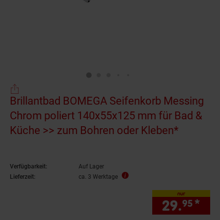
Brillantbad BOMEGA Seifenkorb Messing
Chrom poliert 140x55x125 mm für Bad &
Küche >> zum Bohren oder Kleben*
Verfügbarkeit:
Auf Lager
Lieferzeit:
ca. 3 Werktage
nur
29.
*
nur
95