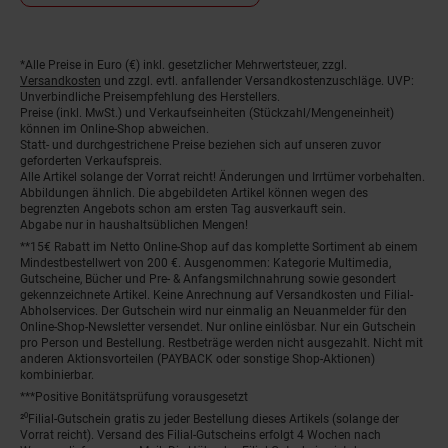
*Alle Preise in Euro (€) inkl. gesetzlicher Mehrwertsteuer, zzgl.
Fußnoten
Versandkosten
und zzgl. evtl. anfallender Versandkostenzuschläge. UVP:
Unverbindliche Preisempfehlung des Herstellers.
Preise (inkl. MwSt.) und Verkaufseinheiten (Stückzahl/Mengeneinheit)
können im Online-Shop abweichen.
Statt- und durchgestrichene Preise beziehen sich auf unseren zuvor
geforderten Verkaufspreis.
Alle Artikel solange der Vorrat reicht! Änderungen und Irrtümer vorbehalten.
Abbildungen ähnlich. Die abgebildeten Artikel können wegen des
begrenzten Angebots schon am ersten Tag ausverkauft sein.
Abgabe nur in haushaltsüblichen Mengen!
**15€ Rabatt im Netto Online-Shop auf das komplette Sortiment ab einem
Mindestbestellwert von 200 €. Ausgenommen: Kategorie Multimedia,
Gutscheine, Bücher und Pre- & Anfangsmilchnahrung sowie gesondert
gekennzeichnete Artikel. Keine Anrechnung auf Versandkosten und Filial-
Abholservices. Der Gutschein wird nur einmalig an Neuanmelder für den
Online-Shop-Newsletter versendet. Nur online einlösbar. Nur ein Gutschein
pro Person und Bestellung. Restbeträge werden nicht ausgezahlt. Nicht mit
anderen Aktionsvorteilen (PAYBACK oder sonstige Shop-Aktionen)
kombinierbar.
***Positive Bonitätsprüfung vorausgesetzt
²⁰Filial-Gutschein gratis zu jeder Bestellung dieses Artikels (solange der
Vorrat reicht). Versand des Filial-Gutscheins erfolgt 4 Wochen nach