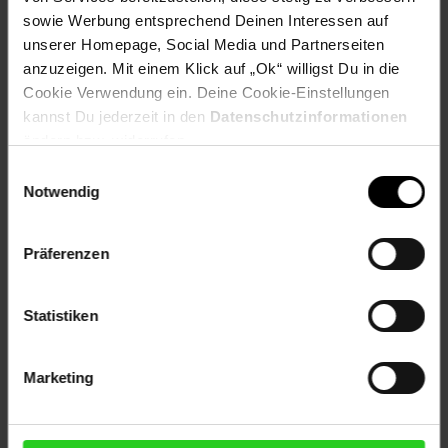
sowie Werbung entsprechend Deinen Interessen auf
Versandinformationen
unserer Homepage, Social Media und Partnerseiten
anzuzeigen. Mit einem Klick auf „Ok“ willigst Du in die
Cookie Verwendung ein. Deine Cookie-Einstellungen
Herstellerinformationen
kannst Du jederzeit in den
Datenschutzinformationen
ändern bzw. widerrufen.
Einwilligungsauswahl
Notwendig
Fußzeile
Weitere Online-Angebote
Präferenzen
Netto Reisen
TV-Shop
Weinwelt
Statistiken
Marketing
Rezeptwelt
NettoKOM
Karriere