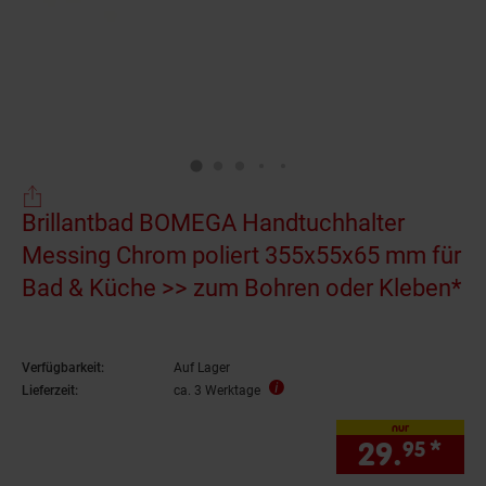
Brillantbad BOMEGA Handtuchhalter
Messing Chrom poliert 355x55x65 mm für
Bad & Küche >> zum Bohren oder Kleben*
Verfügbarkeit:
Auf Lager
Lieferzeit:
ca. 3 Werktage
nur
29.
*
nur
95