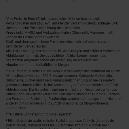
*Alle Preise in Euro (€) inkl. gesetzlicher Mehrwertsteuer, zzgl.
Fußnoten
Versandkosten
und zzgl. evtl. anfallender Versandkostenzuschläge. UVP:
Unverbindliche Preisempfehlung des Herstellers.
Preise (inkl. MwSt.) und Verkaufseinheiten (Stückzahl/Mengeneinheit)
können im Online-Shop abweichen.
Statt- und durchgestrichene Preise beziehen sich auf unseren zuvor
geforderten Verkaufspreis.
Alle Artikel solange der Vorrat reicht! Änderungen und Irrtümer vorbehalten.
Abbildungen ähnlich. Die abgebildeten Artikel können wegen des
begrenzten Angebots schon am ersten Tag ausverkauft sein.
Abgabe nur in haushaltsüblichen Mengen!
**15€ Rabatt im Netto Online-Shop auf das komplette Sortiment ab einem
Mindestbestellwert von 200 €. Ausgenommen: Kategorie Multimedia,
Gutscheine, Bücher und Pre- & Anfangsmilchnahrung sowie gesondert
gekennzeichnete Artikel. Keine Anrechnung auf Versandkosten und Filial-
Abholservices. Der Gutschein wird nur einmalig an Neuanmelder für den
Online-Shop-Newsletter versendet. Nur online einlösbar. Nur ein Gutschein
pro Person und Bestellung. Restbeträge werden nicht ausgezahlt. Nicht mit
anderen Aktionsvorteilen (PAYBACK oder sonstige Shop-Aktionen)
kombinierbar.
***Positive Bonitätsprüfung vorausgesetzt
²⁰Filial-Gutschein gratis zu jeder Bestellung dieses Artikels (solange der
Vorrat reicht). Versand des Filial-Gutscheins erfolgt 4 Wochen nach