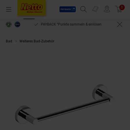
Payback
Prospekte
0
Arti
Menü
Suchfeld einblenden
Filiale finden
Warenkorb
PAYBACK °Punkte sammeln & einlösen
Bad
Weiteres Bad-Zubehör
Brillantbad BOMEGA Handtuchhalter Messi