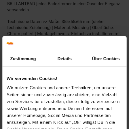
BRILLANTBAD jedes Badezimmer in eine Oase der Eleganz
verwandeln.
Technische Daten >> Maße: 355x55x65 mm (siehe
technische Zeichnung) | Material: Messing | Oberfläche:
Chrom poliert | Montagehinweis: Einfach zu installieren mit
beiliegendem Schrauben- & Dübelset oder zum Kleben
(Klebeset nicht enthalten bitte optional bestellen oder im
Baumarkt einen 2K/3K Komponentenkleber besorgen) |
Lieferumfang: Artikel inkl. Montagematerial Schrauben &
Zustimmung
Details
Über Cookies
Dübelset (wenn benötigt), 3M Stripes (wenn benötigt
enthalten), Klebeset (wenn "zum Kleben" bitte optional
bestellen oder im Baumarkt einen 2K/3K
Wir verwenden Cookies!
Komponentenkleber besorgen). Bitte beachten Sie auch den
Wir nutzen Cookies und andere Techniken, um unsere
Montage Hinweis!
Seiten sicher und zuverlässig anzubieten, eine Vielzahl
Artikelnummer: 2736426000
von Services bereitzustellen, diese stetig zu verbessern
EAN: 4250657515716
sowie Werbung entsprechend Deinen Interessen auf
Artikel gehört zur Kategorie:
Weiteres Bad-Zubehör
unserer Homepage, Social Media und Partnerseiten
anzuzeigen. Mit einem Klick auf „Ok“ willigst Du in die