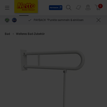
Payback
Prospekte
0
Arti
Menü
Suchfeld einblenden
Filiale finden
Warenkorb
PAYBACK °Punkte sammeln & einlösen
Bad
Weiteres Bad-Zubehör
Brillantbad BELP Stützklappgriff in U-For