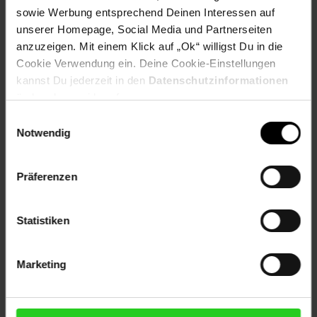
sowie Werbung entsprechend Deinen Interessen auf
Versandinformationen
unserer Homepage, Social Media und Partnerseiten
anzuzeigen. Mit einem Klick auf „Ok“ willigst Du in die
Cookie Verwendung ein. Deine Cookie-Einstellungen
Herstellerinformationen
kannst Du jederzeit in den
Datenschutzinformationen
ändern bzw. widerrufen.
Einwilligungsauswahl
Notwendig
Fußzeile
Weitere Online-Angebote
Präferenzen
Netto Reisen
TV-Shop
Weinwelt
Statistiken
Marketing
Rezeptwelt
NettoKOM
Karriere