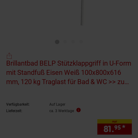
Brillantbad BELP Stützklappgriff in U-Form
mit Standfuß Eisen Weiß 100x800x616
mm, 120 kg Traglast für Bad & WC >> zum
Bohren
Verfügbarkeit:
Auf Lager
Lieferzeit:
ca. 3 Werktage
nur
81.
*
nur
95