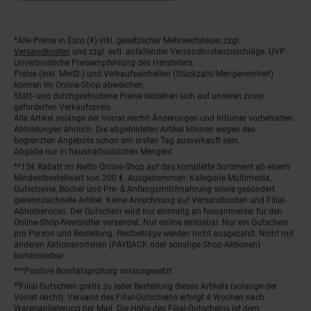
*Alle Preise in Euro (€) inkl. gesetzlicher Mehrwertsteuer, zzgl.
Fußnoten
Versandkosten
und zzgl. evtl. anfallender Versandkostenzuschläge. UVP:
Unverbindliche Preisempfehlung des Herstellers.
Preise (inkl. MwSt.) und Verkaufseinheiten (Stückzahl/Mengeneinheit)
können im Online-Shop abweichen.
Statt- und durchgestrichene Preise beziehen sich auf unseren zuvor
geforderten Verkaufspreis.
Alle Artikel solange der Vorrat reicht! Änderungen und Irrtümer vorbehalten.
Abbildungen ähnlich. Die abgebildeten Artikel können wegen des
begrenzten Angebots schon am ersten Tag ausverkauft sein.
Abgabe nur in haushaltsüblichen Mengen!
**15€ Rabatt im Netto Online-Shop auf das komplette Sortiment ab einem
Mindestbestellwert von 200 €. Ausgenommen: Kategorie Multimedia,
Gutscheine, Bücher und Pre- & Anfangsmilchnahrung sowie gesondert
gekennzeichnete Artikel. Keine Anrechnung auf Versandkosten und Filial-
Abholservices. Der Gutschein wird nur einmalig an Neuanmelder für den
Online-Shop-Newsletter versendet. Nur online einlösbar. Nur ein Gutschein
pro Person und Bestellung. Restbeträge werden nicht ausgezahlt. Nicht mit
anderen Aktionsvorteilen (PAYBACK oder sonstige Shop-Aktionen)
kombinierbar.
***Positive Bonitätsprüfung vorausgesetzt
²⁰Filial-Gutschein gratis zu jeder Bestellung dieses Artikels (solange der
Vorrat reicht). Versand des Filial-Gutscheins erfolgt 4 Wochen nach
Warenanlieferung per Mail. Die Höhe des Filial-Gutscheins ist dem