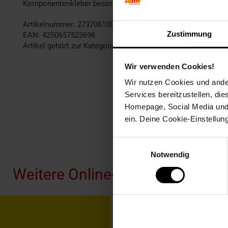
Komponentenkleber besorgen). Bitte beachten Sie auch den
Artikelnummer: 2737061000
Zustimmung
EAN: 4250657523698
Artikel gehört zur Kategorie:
Weiteres Bad-Zubehör
Wir verwenden Cookies!
Wir nutzen Cookies und ander
Services bereitzustellen, di
Homepage, Social Media und P
ein. Deine Cookie-Einstellun
Fußzeile
Einwilligungsauswahl
Notwendig
Weitere Online-Angebote
Netto Reisen
TV-