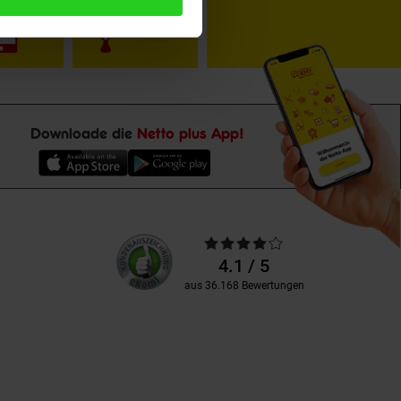
Downloade die
Netto plus App!
Unsere
Durchschnittliche
Kundenbewertungen
Bewertungen
4.1 / 5
aus 36.168 Bewertungen