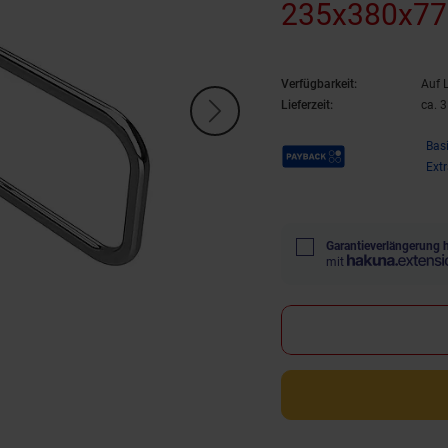
235x380x776
& WC >> zu
Verfügbarkeit:
Auf 
Lieferzeit:
ca. 
Payback Punkte
Bas
Ext
Garantieverlängerung 
mit