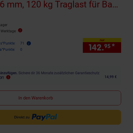
 mm, 120 kg Traglast für Bad
m Bohren
Lager
3 Werktage
nur
is°Punkte:
71
142.
*
nur 
95
ra°Punkte:
0
hinzufügen.
Sichere dir 36 Monate zusätzlichen Garantieschutz
14,99 €
In den Warenkorb