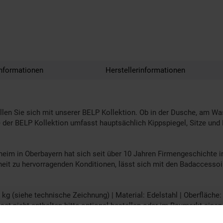
nformationen
Herstellerinformationen
len Sie sich mit unserer BELP Kollektion. Ob in der Dusche, am Wasc
te der BELP Kollektion umfasst hauptsächlich Kippspiegel, Sitze und
m in Oberbayern hat sich seit über 10 Jahren Firmengeschichte in
nheit zu hervorragenden Konditionen, lässt sich mit den Badacces
 (siehe technische Zeichnung) | Material: Edelstahl | Oberfläche: P
et nicht enthalten bitte optional bestellen oder im Baumarkt eine
 3M Stripes (wenn benötigt enthalten), Klebeset (wenn "zum Kleben