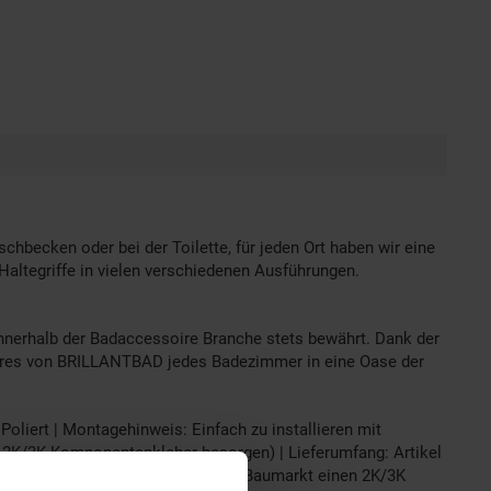
hbecken oder bei der Toilette, für jeden Ort haben wir eine
 Haltegriffe in vielen verschiedenen Ausführungen.
nerhalb der Badaccessoire Branche stets bewährt. Dank der
soires von BRILLANTBAD jedes Badezimmer in eine Oase der
oliert | Montagehinweis: Einfach zu installieren mit
n 2K/3K Komponentenkleber besorgen) | Lieferumfang: Artikel
" bitte optional bestellen oder im Baumarkt einen 2K/3K