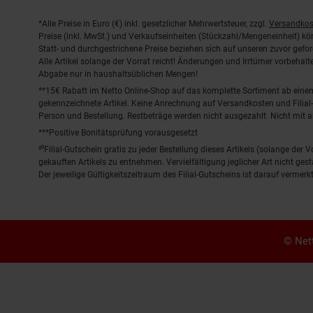
Fußnoten
*Alle Preise in Euro (€) inkl. gesetzlicher Mehrwertsteuer, zzgl.
Versandkos
Preise (inkl. MwSt.) und Verkaufseinheiten (Stückzahl/Mengeneinheit) k
Statt- und durchgestrichene Preise beziehen sich auf unseren zuvor gefor
Alle Artikel solange der Vorrat reicht! Änderungen und Irrtümer vorbeha
Abgabe nur in haushaltsüblichen Mengen!
**15€ Rabatt im Netto Online-Shop auf das komplette Sortiment ab ein
gekennzeichnete Artikel. Keine Anrechnung auf Versandkosten und Filial-
Person und Bestellung. Restbeträge werden nicht ausgezahlt. Nicht mit 
***Positive Bonitätsprüfung vorausgesetzt
²⁰Filial-Gutschein gratis zu jeder Bestellung dieses Artikels (solange der
gekauften Artikels zu entnehmen. Vervielfältigung jeglicher Art nicht ge
Der jeweilige Gültigkeitszeitraum des Filial-Gutscheins ist darauf vermerkt
© Nett