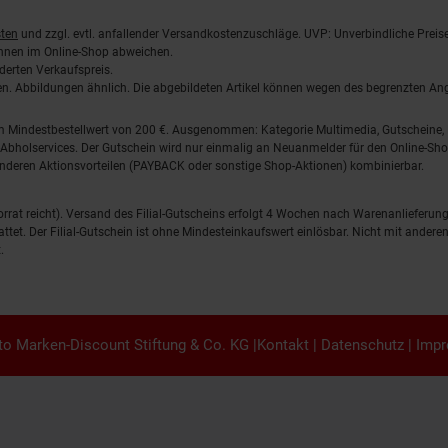
ten
und zzgl. evtl. anfallender Versandkostenzuschläge. UVP: Unverbindliche Preis
önnen im Online-Shop abweichen.
derten Verkaufspreis.
lten. Abbildungen ähnlich. Die abgebildeten Artikel können wegen des begrenzten A
em Mindestbestellwert von 200 €. Ausgenommen: Kategorie Multimedia, Gutscheine
Abholservices. Der Gutschein wird nur einmalig an Neuanmelder für den Online-Shop
anderen Aktionsvorteilen (PAYBACK oder sonstige Shop-Aktionen) kombinierbar.
 Vorrat reicht). Versand des Filial-Gutscheins erfolgt 4 Wochen nach Warenanlieferung
stattet. Der Filial-Gutschein ist ohne Mindesteinkaufswert einlösbar. Nicht mit and
.
o Marken-Discount Stiftung & Co. KG |
Kontakt
|
Datenschutz
|
Imp