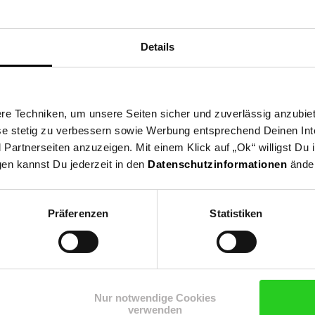
 Montage Hinweis!
Details
e Techniken, um unsere Seiten sicher und zuverlässig anzubiet
ese stetig zu verbessern sowie Werbung entsprechend Deinen In
artnerseiten anzuzeigen. Mit einem Klick auf „Ok“ willigst Du
gen kannst Du jederzeit in den
Datenschutzinformationen
änder
Präferenzen
Statistiken
Shop
Weinwelt
Rezeptwelt
Net
Nur notwendige Cookies
verwenden