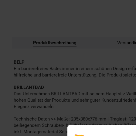
Produktbeschreibung
Versandi
BELP
Ein barrierefreies Badezimmer in einem schönen Design erfül
hilfreiche und barrierefreie Unterstützung. Die Produktpalet
BRILLANTBAD
Das Unternehmen BRILLANTBAD mit seinem Hauptsitz Weilhei
hohen Qualität der Produkte und sehr guter Kundenzufriede
Eleganz verwandeln.
Technische Daten >> Maße: 235x380x776 mm | Traglast: 120 kg
beiliegendem Schrauben- & Dübelset oder zum Kleben (Klebes
inkl. Montagematerial Schrauben & Dübelset (wenn benötigt),