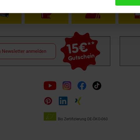
15€
**
m Newsletter anmelden
Gutschein
Folge
uns
auf
Bio Zertifizierung
DE-ÖKO-060
Unsere
Siegel