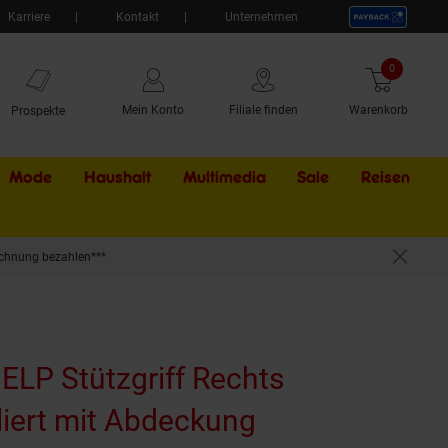
Karriere
Kontakt
Unternehmen
0
Artikel
Mein Konto
Filiale finden
Warenkorb
Prospekte
Mode
Haushalt
Multimedia
Sale
Externer Li
Reisen
chnung bezahlen***
raglast für Bad & WC >> zum Bohren
BELP Stützgriff Rechts
liert mit Abdeckung