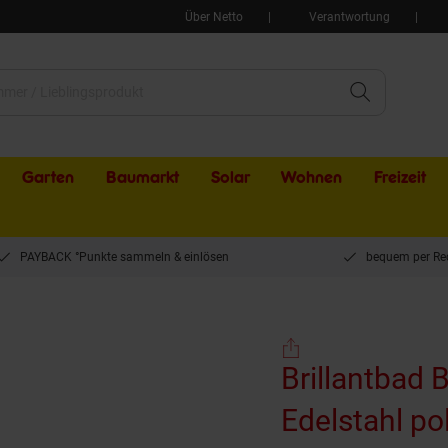
Über Netto
Verantwortung
Garten
Baumarkt
Solar
Wohnen
Freizeit
PAYBACK °Punkte sammeln & einlösen
bequem per Re
BELP Stützgriff Rechts Edelstahl poliert mit Abdeckung 235x380x776 mm, 120 kg T
Brillantbad 
Edelstahl po