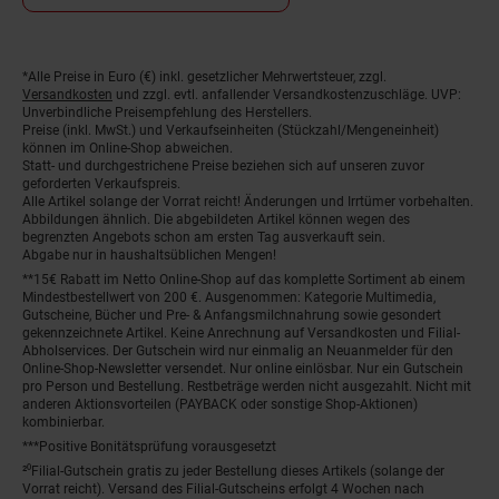
*Alle Preise in Euro (€) inkl. gesetzlicher Mehrwertsteuer, zzgl.
Fußnoten
Versandkosten
und zzgl. evtl. anfallender Versandkostenzuschläge. UVP:
Unverbindliche Preisempfehlung des Herstellers.
Preise (inkl. MwSt.) und Verkaufseinheiten (Stückzahl/Mengeneinheit)
können im Online-Shop abweichen.
Statt- und durchgestrichene Preise beziehen sich auf unseren zuvor
geforderten Verkaufspreis.
Alle Artikel solange der Vorrat reicht! Änderungen und Irrtümer vorbehalten.
Abbildungen ähnlich. Die abgebildeten Artikel können wegen des
begrenzten Angebots schon am ersten Tag ausverkauft sein.
Abgabe nur in haushaltsüblichen Mengen!
**15€ Rabatt im Netto Online-Shop auf das komplette Sortiment ab einem
Mindestbestellwert von 200 €. Ausgenommen: Kategorie Multimedia,
Gutscheine, Bücher und Pre- & Anfangsmilchnahrung sowie gesondert
gekennzeichnete Artikel. Keine Anrechnung auf Versandkosten und Filial-
Abholservices. Der Gutschein wird nur einmalig an Neuanmelder für den
Online-Shop-Newsletter versendet. Nur online einlösbar. Nur ein Gutschein
pro Person und Bestellung. Restbeträge werden nicht ausgezahlt. Nicht mit
anderen Aktionsvorteilen (PAYBACK oder sonstige Shop-Aktionen)
kombinierbar.
***Positive Bonitätsprüfung vorausgesetzt
²⁰Filial-Gutschein gratis zu jeder Bestellung dieses Artikels (solange der
Vorrat reicht). Versand des Filial-Gutscheins erfolgt 4 Wochen nach