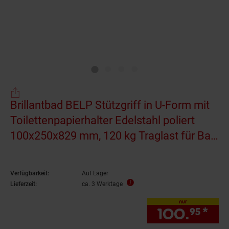
Brillantbad BELP Stützgriff in U-Form mit
Toilettenpapierhalter Edelstahl poliert
100x250x829 mm, 120 kg Traglast für Bad
& WC >> zum Bohren
Verfügbarkeit:
Auf Lager
Lieferzeit:
ca. 3 Werktage
nur
100.
*
nu
95