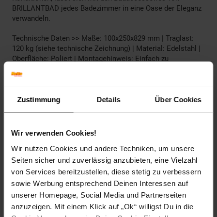
BRILLANTBAD jedes Badezimmer in eine Oase der Eleganz
verwandeln.
Technische Daten >> Maße: 100x250x829 mm | Traglast:
120 kg (siehe technische Zeichnung) | Material: Edelstahl |
Oberfläche: Poliert | Montagehinweis: Einfach zu
installieren mit beiliegendem Schrauben- & Dübelset oder
zum Kleben (Klebeset nicht enthalten bitte optional
bestellen oder im Baumarkt einen 2K/3K
Komponentenkleber besorgen) | Lieferumfang: Artikel inkl.
Zustimmung
Details
Über Cookies
Montagematerial Schrauben & Dübelset (wenn benötigt),
3M Stripes (wenn benötigt enthalten), Klebeset (wenn "zum
Kleben" bitte optional bestellen oder im Baumarkt einen
Wir verwenden Cookies!
2K/3K Komponentenkleber besorgen). Bitte beachten Sie
Wir nutzen Cookies und andere Techniken, um unsere
auch den Montage Hinweis!
Seiten sicher und zuverlässig anzubieten, eine Vielzahl
Artikelnummer: 2736916000
von Services bereitzustellen, diese stetig zu verbessern
EAN: 4250657522165
sowie Werbung entsprechend Deinen Interessen auf
Artikel gehört zur Kategorie:
Weiteres Bad-Zubehör
unserer Homepage, Social Media und Partnerseiten
anzuzeigen. Mit einem Klick auf „Ok“ willigst Du in die