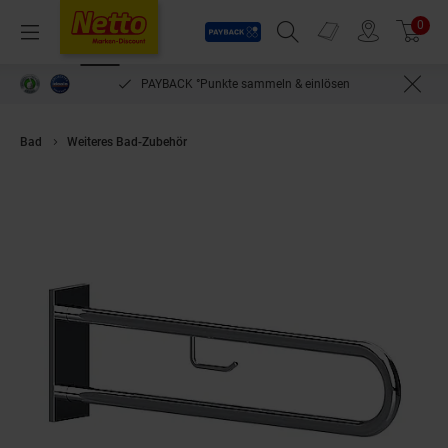
Payback
Prospekte
0
Arti
Menü
Suchfeld einblenden
Filiale finden
Warenkorb
PAYBACK °Punkte sammeln & einlösen
Bad
Weiteres Bad-Zubehör
Brillantbad BELP Stützgriff in U-Form mit 