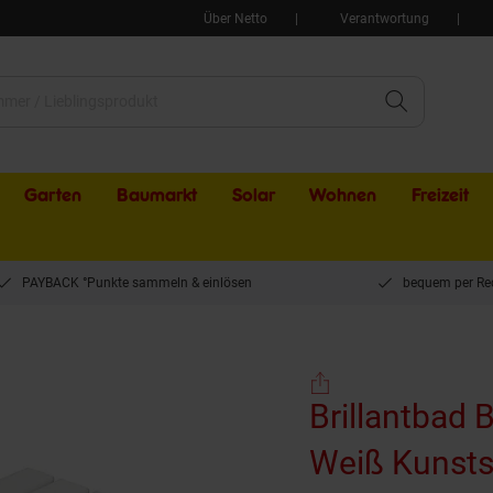
Über Netto
Verantwortung
Garten
Baumarkt
Solar
Wohnen
Freizeit
PAYBACK °Punkte sammeln & einlösen
bequem per Re
BELP Duschklappsitz Edelstahl Weiß Kunststoff mit Abdeckung 440x460x450 mm, 2
Brillantbad 
Weiß Kunsts