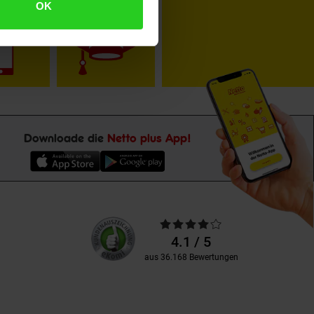
toKOM
Karriere
OK
Downloade die
Netto plus App!
Unsere
Durchschnittliche
Kundenbewertungen
Bewertungen
4.1 / 5
aus 36.168 Bewertungen