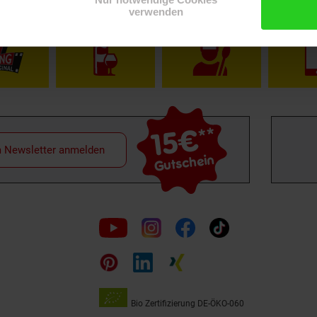
Shop
Weinwelt
Rezeptwelt
Net
verwenden
15€
**
m Newsletter anmelden
Gutschein
Folge
uns
auf
Bio Zertifizierung
DE-ÖKO-060
Unsere