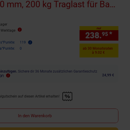
 mm, 200 kg Traglast für Bad
m Bohren
Lager
nur
3 Werktage
238.
*
nur 
95
is°Punkte:
119
ra°Punkte:
0
ab 30 Monatsraten
à 9.02 €
hinzufügen.
Sichere dir 36 Monate zusätzlichen Garantieschutz
24,99 €
lgutschein auf diesen Artikel erhalten!
d &amp; 30€ Filialgutschein auf diesen Artikel erhalten!" anwenden
In den Warenkorb