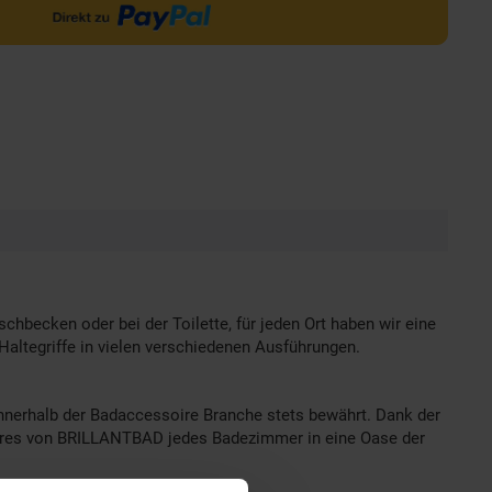
hbecken oder bei der Toilette, für jeden Ort haben wir eine
 Haltegriffe in vielen verschiedenen Ausführungen.
nerhalb der Badaccessoire Branche stets bewährt. Dank der
soires von BRILLANTBAD jedes Badezimmer in eine Oase der