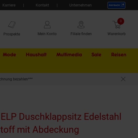
Karriere
Kontakt
Unternehmen
0
Artikel
Mein Konto
Filiale finden
Warenkorb
Prospekte
Mode
Haushalt
Multimedia
Sale
Externer Li
Reisen
chnung bezahlen***
00 kg Traglast für Bad & WC >> zum Bohren
BELP Duschklappsitz Edelstahl
toff mit Abdeckung