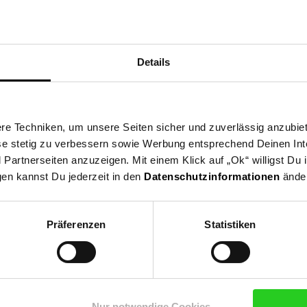
 (siehe technische Zeichnung) | Material: Edelstahl, Kunststoff | 
kel inkl. Montagematerial Schrauben & Dübelset (wenn benötigt), 3
K/3K Komponentenkleber besorgen). Bitte beachten Sie auch den Mon
Details
e Techniken, um unsere Seiten sicher und zuverlässig anzubiet
ese stetig zu verbessern sowie Werbung entsprechend Deinen In
artnerseiten anzuzeigen. Mit einem Klick auf „Ok“ willigst Du
gen kannst Du jederzeit in den
Datenschutzinformationen
änder
Präferenzen
Statistiken
Nur notwendige Cookies