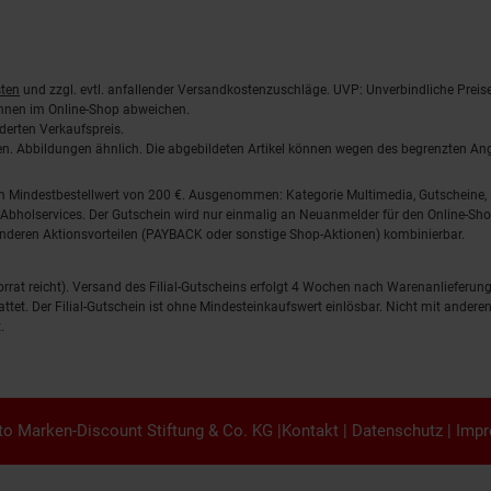
ten
und zzgl. evtl. anfallender Versandkostenzuschläge. UVP: Unverbindliche Preis
önnen im Online-Shop abweichen.
derten Verkaufspreis.
lten. Abbildungen ähnlich. Die abgebildeten Artikel können wegen des begrenzten A
em Mindestbestellwert von 200 €. Ausgenommen: Kategorie Multimedia, Gutscheine
Abholservices. Der Gutschein wird nur einmalig an Neuanmelder für den Online-Shop
anderen Aktionsvorteilen (PAYBACK oder sonstige Shop-Aktionen) kombinierbar.
 Vorrat reicht). Versand des Filial-Gutscheins erfolgt 4 Wochen nach Warenanlieferung
stattet. Der Filial-Gutschein ist ohne Mindesteinkaufswert einlösbar. Nicht mit and
.
o Marken-Discount Stiftung & Co. KG |
Kontakt
|
Datenschutz
|
Imp