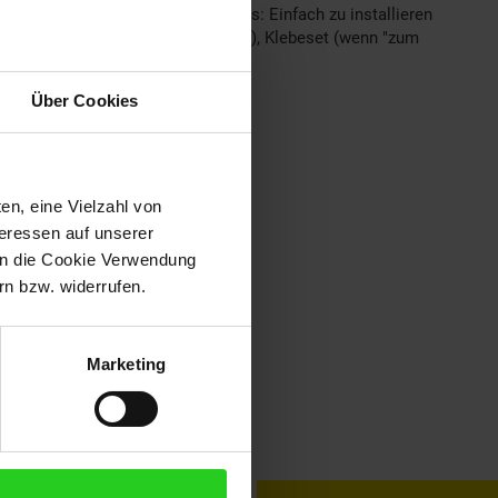
Oberfläche: Weiß | Montagehinweis: Einfach zu installieren
M Stripes (wenn benötigt enthalten), Klebeset (wenn "zum
tage Hinweis!
Über Cookies
en, eine Vielzahl von
teressen auf unserer
 in die Cookie Verwendung
n bzw. widerrufen.
Marketing