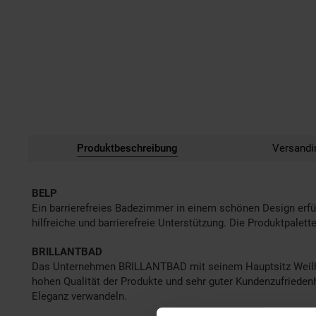
Produktbeschreibung
Versandi
BELP
Ein barrierefreies Badezimmer in einem schönen Design erfül
hilfreiche und barrierefreie Unterstützung. Die Produktpalet
BRILLANTBAD
Das Unternehmen BRILLANTBAD mit seinem Hauptsitz Weilhei
hohen Qualität der Produkte und sehr guter Kundenzufriede
Eleganz verwandeln.