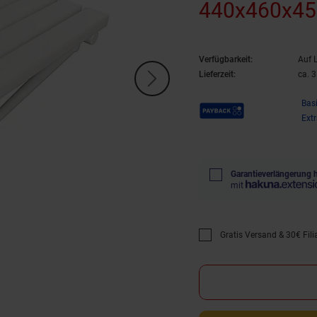
440x460x450
& WC >> zu
Verfügbarkeit:
Auf 
Lieferzeit:
ca. 
Payback Punkte
Bas
Ext
Garantieverlängerung 
mit
Gratis Versand & 30€ Filia
Promotion "Gratis Versan