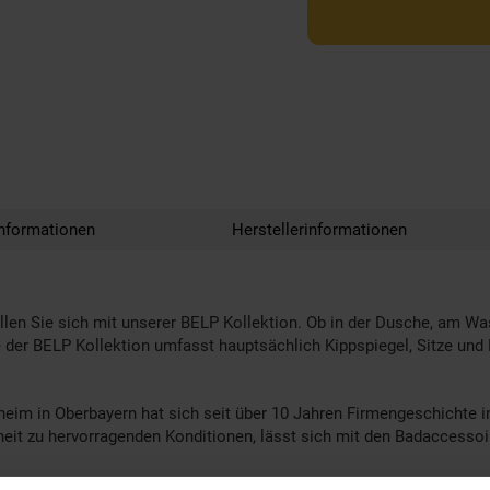
nformationen
Herstellerinformationen
len Sie sich mit unserer BELP Kollektion. Ob in der Dusche, am Wasc
te der BELP Kollektion umfasst hauptsächlich Kippspiegel, Sitze und
m in Oberbayern hat sich seit über 10 Jahren Firmengeschichte in
nheit zu hervorragenden Konditionen, lässt sich mit den Badacces