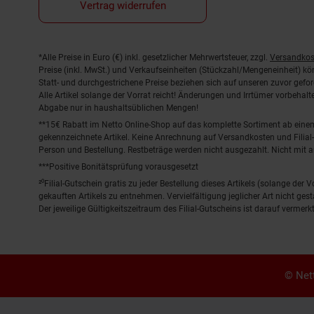
Vertrag widerrufen
Fußnoten
*Alle Preise in Euro (€) inkl. gesetzlicher Mehrwertsteuer, zzgl.
Versandkos
Preise (inkl. MwSt.) und Verkaufseinheiten (Stückzahl/Mengeneinheit) k
Statt- und durchgestrichene Preise beziehen sich auf unseren zuvor gefor
Alle Artikel solange der Vorrat reicht! Änderungen und Irrtümer vorbeha
Abgabe nur in haushaltsüblichen Mengen!
**15€ Rabatt im Netto Online-Shop auf das komplette Sortiment ab ein
gekennzeichnete Artikel. Keine Anrechnung auf Versandkosten und Filial-
Person und Bestellung. Restbeträge werden nicht ausgezahlt. Nicht mit 
***Positive Bonitätsprüfung vorausgesetzt
²⁰Filial-Gutschein gratis zu jeder Bestellung dieses Artikels (solange der
gekauften Artikels zu entnehmen. Vervielfältigung jeglicher Art nicht ge
Der jeweilige Gültigkeitszeitraum des Filial-Gutscheins ist darauf vermerkt
© Nett