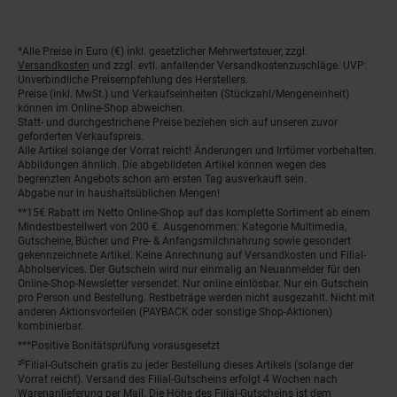
*Alle Preise in Euro (€) inkl. gesetzlicher Mehrwertsteuer, zzgl.
Fußnoten
Versandkosten
und zzgl. evtl. anfallender Versandkostenzuschläge. UVP:
Unverbindliche Preisempfehlung des Herstellers.
Preise (inkl. MwSt.) und Verkaufseinheiten (Stückzahl/Mengeneinheit)
können im Online-Shop abweichen.
Statt- und durchgestrichene Preise beziehen sich auf unseren zuvor
geforderten Verkaufspreis.
Alle Artikel solange der Vorrat reicht! Änderungen und Irrtümer vorbehalten.
Abbildungen ähnlich. Die abgebildeten Artikel können wegen des
begrenzten Angebots schon am ersten Tag ausverkauft sein.
Abgabe nur in haushaltsüblichen Mengen!
**15€ Rabatt im Netto Online-Shop auf das komplette Sortiment ab einem
Mindestbestellwert von 200 €. Ausgenommen: Kategorie Multimedia,
Gutscheine, Bücher und Pre- & Anfangsmilchnahrung sowie gesondert
gekennzeichnete Artikel. Keine Anrechnung auf Versandkosten und Filial-
Abholservices. Der Gutschein wird nur einmalig an Neuanmelder für den
Online-Shop-Newsletter versendet. Nur online einlösbar. Nur ein Gutschein
pro Person und Bestellung. Restbeträge werden nicht ausgezahlt. Nicht mit
anderen Aktionsvorteilen (PAYBACK oder sonstige Shop-Aktionen)
kombinierbar.
***Positive Bonitätsprüfung vorausgesetzt
²⁰Filial-Gutschein gratis zu jeder Bestellung dieses Artikels (solange der
Vorrat reicht). Versand des Filial-Gutscheins erfolgt 4 Wochen nach
Warenanlieferung per Mail. Die Höhe des Filial-Gutscheins ist dem