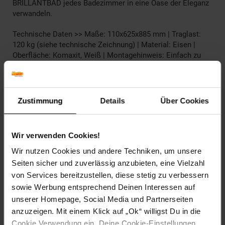
BRILLANTBAD jedes Badezimmer in eine Oase der Eleganz
verwandeln.
Technische Daten >> Maße: 110x625x885 mm | Traglast:
120 kg (siehe technische Zeichnung) | Material: Eisen |
Oberfläche: Komaxit, Weiß | Montagehinweis: Einfach zu
installieren mit beiliegendem Schrauben- & Dübelset oder
zum Kleben (Klebeset nicht enthalten bitte optional
bestellen oder im Baumarkt einen 2K/3K
Komponentenkleber besorgen) | Lieferumfang: Artikel inkl.
Zustimmung
Details
Über Cookies
Montagematerial Schrauben & Dübelset (wenn benötigt),
3M Stripes (wenn benötigt enthalten), Klebeset (wenn "zum
Kleben" bitte optional bestellen oder im Baumarkt einen
Wir verwenden Cookies!
2K/3K Komponentenkleber besorgen). Bitte beachten Sie
auch den Montage Hinweis!
Wir nutzen Cookies und andere Techniken, um unsere
Seiten sicher und zuverlässig anzubieten, eine Vielzahl
Artikelnummer: 2737257000
von Services bereitzustellen, diese stetig zu verbessern
EAN: 4250657525661
sowie Werbung entsprechend Deinen Interessen auf
Artikel gehört zur Kategorie:
Weiteres Bad-Zubehör
unserer Homepage, Social Media und Partnerseiten
anzuzeigen. Mit einem Klick auf „Ok“ willigst Du in die
Cookie Verwendung ein. Deine Cookie-Einstellungen