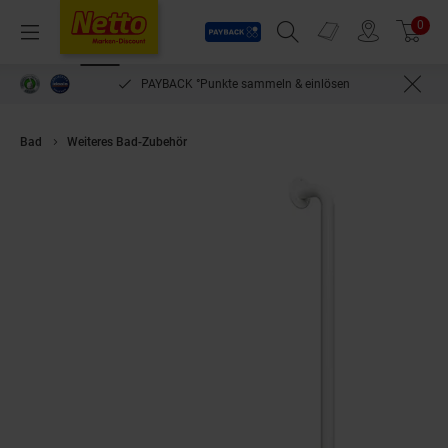
Payback
Prospekte
0
Arti
Menü
Suchfeld einblenden
Filiale finden
Warenkorb
PAYBACK °Punkte sammeln & einlösen
Bad
Weiteres Bad-Zubehör
Brillantbad BELP Duschgriff Steckbar Rech