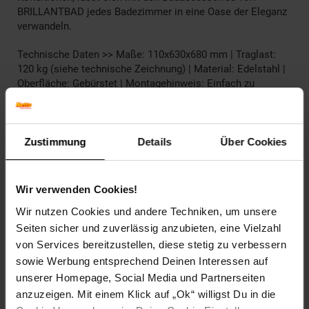
BRILLANTBAD jedes Badezimmer in eine Oase der Eleganz
verwandeln.
Technische Daten >> Maße: 110x630x680 mm | Traglast:
120 kg (siehe technische Zeichnung) | Material: Edelstahl |
Oberfläche: Gebürstet | Montagehinweis: Einfach zu
installieren mit beiliegendem Schrauben- & Dübelset oder
zum Kleben (Klebeset nicht enthalten bitte optional
bestellen oder im Baumarkt einen 2K/3K
Komponentenkleber besorgen) | Lieferumfang: Artikel inkl.
Zustimmung
Details
Über Cookies
Montagematerial Schrauben & Dübelset (wenn benötigt),
3M Stripes (wenn benötigt enthalten), Klebeset (wenn "zum
Kleben" bitte optional bestellen oder im Baumarkt einen
Wir verwenden Cookies!
2K/3K Komponentenkleber besorgen). Bitte beachten Sie
Wir nutzen Cookies und andere Techniken, um unsere
auch den Montage Hinweis!
Seiten sicher und zuverlässig anzubieten, eine Vielzahl
Artikelnummer: 2737252000
von Services bereitzustellen, diese stetig zu verbessern
EAN: 4250657525616
sowie Werbung entsprechend Deinen Interessen auf
Artikel gehört zur Kategorie:
Weiteres Bad-Zubehör
unserer Homepage, Social Media und Partnerseiten
anzuzeigen. Mit einem Klick auf „Ok“ willigst Du in die