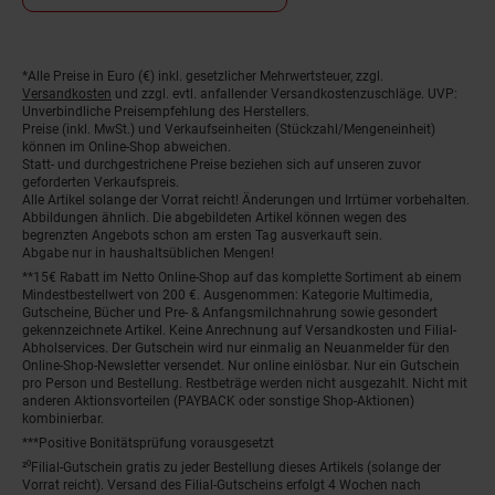
*Alle Preise in Euro (€) inkl. gesetzlicher Mehrwertsteuer, zzgl.
Fußnoten
Versandkosten
und zzgl. evtl. anfallender Versandkostenzuschläge. UVP:
Unverbindliche Preisempfehlung des Herstellers.
Preise (inkl. MwSt.) und Verkaufseinheiten (Stückzahl/Mengeneinheit)
können im Online-Shop abweichen.
Statt- und durchgestrichene Preise beziehen sich auf unseren zuvor
geforderten Verkaufspreis.
Alle Artikel solange der Vorrat reicht! Änderungen und Irrtümer vorbehalten.
Abbildungen ähnlich. Die abgebildeten Artikel können wegen des
begrenzten Angebots schon am ersten Tag ausverkauft sein.
Abgabe nur in haushaltsüblichen Mengen!
**15€ Rabatt im Netto Online-Shop auf das komplette Sortiment ab einem
Mindestbestellwert von 200 €. Ausgenommen: Kategorie Multimedia,
Gutscheine, Bücher und Pre- & Anfangsmilchnahrung sowie gesondert
gekennzeichnete Artikel. Keine Anrechnung auf Versandkosten und Filial-
Abholservices. Der Gutschein wird nur einmalig an Neuanmelder für den
Online-Shop-Newsletter versendet. Nur online einlösbar. Nur ein Gutschein
pro Person und Bestellung. Restbeträge werden nicht ausgezahlt. Nicht mit
anderen Aktionsvorteilen (PAYBACK oder sonstige Shop-Aktionen)
kombinierbar.
***Positive Bonitätsprüfung vorausgesetzt
²⁰Filial-Gutschein gratis zu jeder Bestellung dieses Artikels (solange der
Vorrat reicht). Versand des Filial-Gutscheins erfolgt 4 Wochen nach