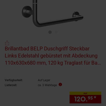
Brillantbad BELP Duschgriff Steckbar
Links Edelstahl gebürstet mit Abdeckung
110x630x680 mm, 120 kg Traglast für Bad
& WC >> zum Bohren
Verfügbarkeit:
Auf Lager
Lieferzeit:
ca. 3 Werktage
nur
120.
*
nur
95