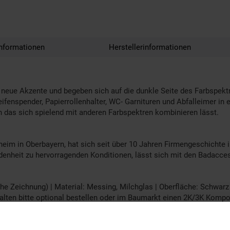
nformationen
Herstellerinformationen
e neue Akzente und begeben sich auf die dunkle Seite des Farbspe
eifenspender, Papierrollenhalter, WC- Garnituren und Abfalleimer i
 das sich spielend mit anderen Farbspektren kombinieren lässt.
 in Oberbayern, hat sich seit über 10 Jahren Firmengeschichte i
iedenheit zu hervorragenden Konditionen, lässt sich mit den Bada
Zeichnung) | Material: Messing, Milchglas | Oberfläche: Schwarz |
lten bitte optional bestellen oder im Baumarkt einen 2K/3K Kompon
tripes (wenn benötigt enthalten), Klebeset (wenn "zum Kleben" bit
 Montage Hinweis!