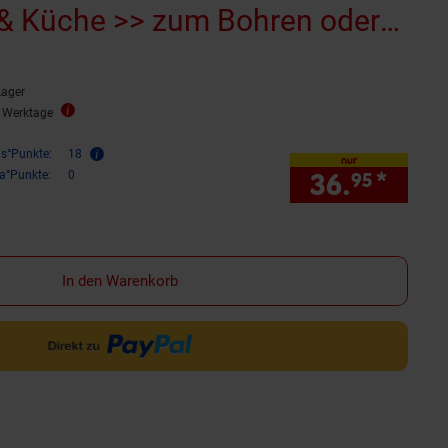
& Küche >> zum Bohren oder
Lager
3 Werktage
is°Punkte:
18
nur
36.
*
nur 
ra°Punkte:
0
95
In den Warenkorb