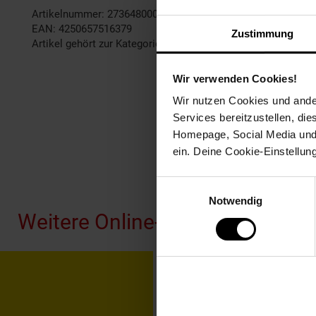
Artikelnummer: 2736480000
EAN: 4250657516379
Zustimmung
Artikel gehört zur Kategorie:
Weiteres Bad-Zubehör
Wir verwenden Cookies!
Wir nutzen Cookies und ander
Services bereitzustellen, di
Homepage, Social Media und P
ein. Deine Cookie-Einstellun
Fußzeile
Einwilligungsauswahl
Notwendig
Weitere Online-Angebote
Netto Reisen
TV-