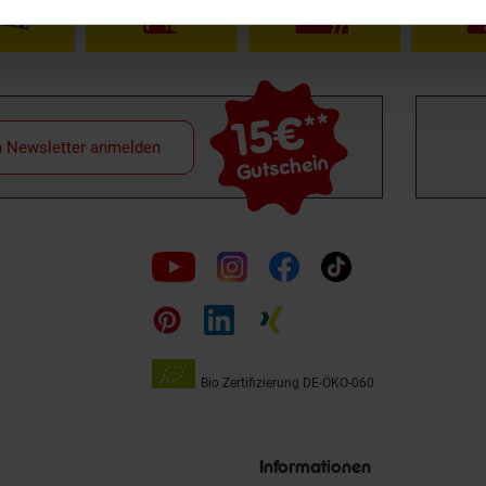
15€
**
m Newsletter anmelden
Gutschein
Folge
uns
auf
Bio Zertifizierung
DE-ÖKO-060
Unsere
Siegel
Informationen