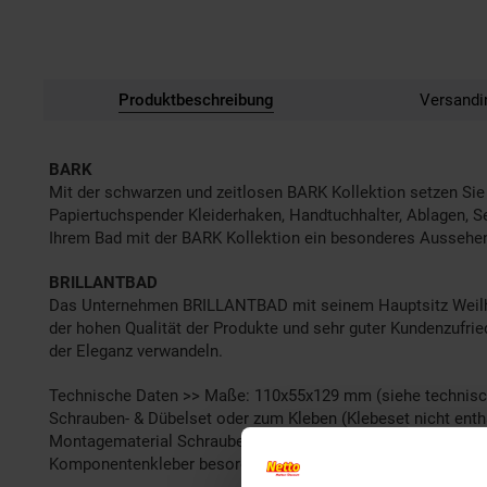
Produktbeschreibung
Versandi
BARK
Mit der schwarzen und zeitlosen BARK Kollektion setzen Si
Papiertuchspender Kleiderhaken, Handtuchhalter, Ablagen, S
Ihrem Bad mit der BARK Kollektion ein besonderes Aussehen
BRILLANTBAD
Das Unternehmen BRILLANTBAD mit seinem Hauptsitz Weilheim
der hohen Qualität der Produkte und sehr guter Kundenzufr
der Eleganz verwandeln.
Technische Daten >> Maße: 110x55x129 mm (siehe technische 
Schrauben- & Dübelset oder zum Kleben (Klebeset nicht entha
Montagematerial Schrauben & Dübelset (wenn benötigt), 3M S
Komponentenkleber besorgen). Bitte beachten Sie auch den