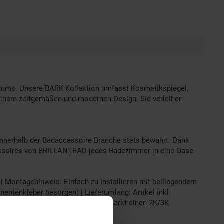
ktrums. Unsere BARK Kollektion umfasst Kosmetikspiegel,
n einem zeitgemäßen und modernen Design. Sie verleihen
nnerhalb der Badaccessoire Branche stets bewährt. Dank
ccessoires von BRILLANTBAD jedes Badezimmer in eine Oase
 Montagehinweis: Einfach zu installieren mit beiliegendem
entenkleber besorgen) | Lieferumfang: Artikel inkl.
te optional bestellen oder im Baumarkt einen 2K/3K