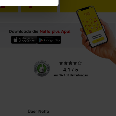
Downloade die
Netto plus App!
Unsere
Durchschnittliche
Kundenbewertungen
Bewertungen
4.1 / 5
aus 36.168 Bewertungen
Über Netto