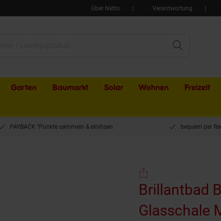
Über Netto
Verantwortung
Garten
Baumarkt
Solar
Wohnen
Freizeit
PAYBACK °Punkte sammeln & einlösen
bequem per Re
 BARK Seifenablage mit Glasschale Messing Schwarz 110x55x129 mm für Bad & Küc
Brillantbad 
Glasschale 