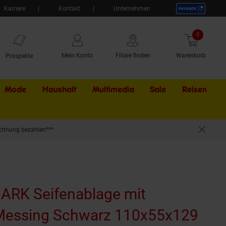
Karriere
Kontakt
Unternehmen
0
Artikel
Mein Konto
Filiale finden
Warenkorb
Prospekte
Mode
Haushalt
Multimedia
Sale
Externer Li
Reisen
chnung bezahlen***
he >> zum Bohren oder Kleben*
BARK Seifenablage mit
Messing Schwarz 110x55x129