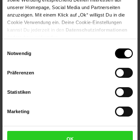
unserer Homepage, Social Media und Partnerseiten
anzuzeigen. Mit einem Klick auf „Ok“ willigst Du in die
Herstellerinformationen
Cookie Verwendung ein. Deine Cookie-Einstellungen
kannst Du jederzeit in den
Datenschutzinformationen
ändern bzw. widerrufen.
Einwilligungsauswahl
Notwendig
Fußzeile
Weitere Online-Angebote
Präferenzen
Netto Reisen
TV-Shop
Weinwelt
Statistiken
Marketing
Rezeptwelt
NettoKOM
Karriere
OK