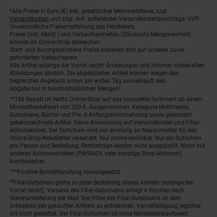
*Alle Preise in Euro (€) inkl. gesetzlicher Mehrwertsteuer, zzgl.
Fußnoten
Versandkosten
und zzgl. evtl. anfallender Versandkostenzuschläge. UVP:
Unverbindliche Preisempfehlung des Herstellers.
Preise (inkl. MwSt.) und Verkaufseinheiten (Stückzahl/Mengeneinheit)
können im Online-Shop abweichen.
Statt- und durchgestrichene Preise beziehen sich auf unseren zuvor
geforderten Verkaufspreis.
Alle Artikel solange der Vorrat reicht! Änderungen und Irrtümer vorbehalten.
Abbildungen ähnlich. Die abgebildeten Artikel können wegen des
begrenzten Angebots schon am ersten Tag ausverkauft sein.
Abgabe nur in haushaltsüblichen Mengen!
**15€ Rabatt im Netto Online-Shop auf das komplette Sortiment ab einem
Mindestbestellwert von 200 €. Ausgenommen: Kategorie Multimedia,
Gutscheine, Bücher und Pre- & Anfangsmilchnahrung sowie gesondert
gekennzeichnete Artikel. Keine Anrechnung auf Versandkosten und Filial-
Abholservices. Der Gutschein wird nur einmalig an Neuanmelder für den
Online-Shop-Newsletter versendet. Nur online einlösbar. Nur ein Gutschein
pro Person und Bestellung. Restbeträge werden nicht ausgezahlt. Nicht mit
anderen Aktionsvorteilen (PAYBACK oder sonstige Shop-Aktionen)
kombinierbar.
***Positive Bonitätsprüfung vorausgesetzt
²⁰Filial-Gutschein gratis zu jeder Bestellung dieses Artikels (solange der
Vorrat reicht). Versand des Filial-Gutscheins erfolgt 4 Wochen nach
Warenanlieferung per Mail. Die Höhe des Filial-Gutscheins ist dem
Artikelbild des gekauften Artikels zu entnehmen. Vervielfältigung jeglicher
Art nicht gestattet. Der Filial-Gutschein ist ohne Mindesteinkaufswert