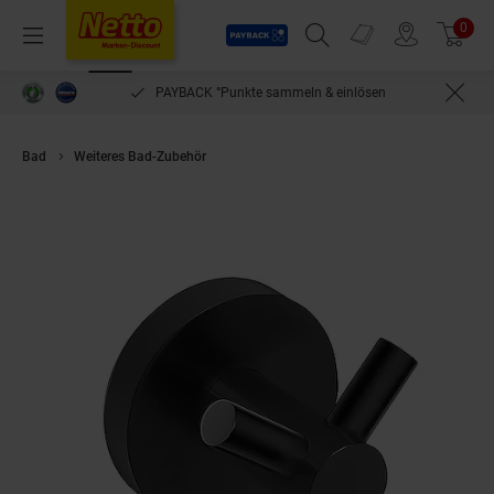
Payback
Prospekte
0
Arti
Menü
Suchfeld einblenden
Filiale finden
Warenkorb
PAYBACK °Punkte sammeln & einlösen
Bad
Weiteres Bad-Zubehör
Brillantbad BARK Doppelkleiderhaken Mess