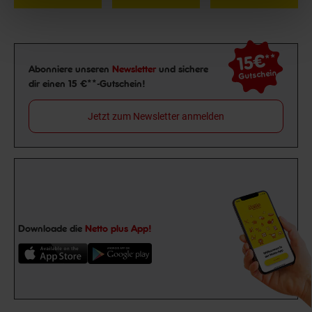
15€
**
Newsletter Anmeldung
Abonniere unseren
Newsletter
und sichere
Gutschein
dir einen 15 €**-Gutschein!
Jetzt zum Newsletter anmelden
Downloade die
Netto plus App!