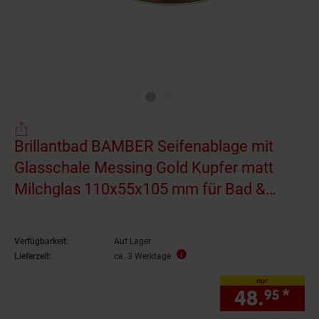
Brillantbad BAMBER Seifenablage mit
Glasschale Messing Gold Kupfer matt
Milchglas 110x55x105 mm für Bad &
Küche >> zum Bohren oder Kleben*
Verfügbarkeit:
Auf Lager
Lieferzeit:
ca. 3 Werktage
nur
48.
*
nur
95