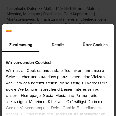
Technische Daten >> Maße: 110x55x105 mm | Material:
Messing, Milchglas | Oberfläche: Gold Kupfer matt |
Montagehinweis: Einfach zu installieren mit beiliegendem
Schrauben- & Dübelset oder zum Kleben (Klebeset nicht
enthalten bitte optional bestellen oder im Baumarkt einen
2K/3K Komponentenkleber besorgen) | Lieferumfang:
Artikel inkl. Montagematerial Schrauben & Dübelset (wenn
Zustimmung
Details
Über Cookies
benötigt), 3M Stripes (wenn benötigt enthalten), Klebeset
(wenn "zum Kleben" bitte optional bestellen oder im
Baumarkt einen 2K/3K Komponentenkleber besorgen). Bitte
Wir verwenden Cookies!
beachten Sie auch den Montage Hinweis!
Wir nutzen Cookies und andere Techniken, um unsere
Artikelnummer: 2736631000
Seiten sicher und zuverlässig anzubieten, eine Vielzahl
EAN: 4250657519165
von Services bereitzustellen, diese stetig zu verbessern
Artikel gehört zur Kategorie:
Weiteres Bad-Zubehör
sowie Werbung entsprechend Deinen Interessen auf
unserer Homepage, Social Media und Partnerseiten
anzuzeigen. Mit einem Klick auf „Ok“ willigst Du in die
Cookie Verwendung ein. Deine Cookie-Einstellungen
Versandinformationen
kannst Du jederzeit in den
Datenschutzinformationen