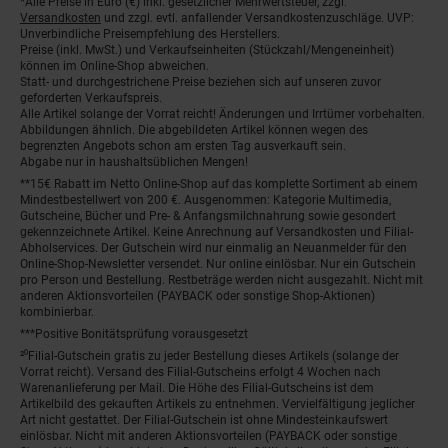
*Alle Preise in Euro (€) inkl. gesetzlicher Mehrwertsteuer, zzgl.
Fußnoten
Versandkosten
und zzgl. evtl. anfallender Versandkostenzuschläge. UVP:
Unverbindliche Preisempfehlung des Herstellers.
Preise (inkl. MwSt.) und Verkaufseinheiten (Stückzahl/Mengeneinheit)
können im Online-Shop abweichen.
Statt- und durchgestrichene Preise beziehen sich auf unseren zuvor
geforderten Verkaufspreis.
Alle Artikel solange der Vorrat reicht! Änderungen und Irrtümer vorbehalten.
Abbildungen ähnlich. Die abgebildeten Artikel können wegen des
begrenzten Angebots schon am ersten Tag ausverkauft sein.
Abgabe nur in haushaltsüblichen Mengen!
**15€ Rabatt im Netto Online-Shop auf das komplette Sortiment ab einem
Mindestbestellwert von 200 €. Ausgenommen: Kategorie Multimedia,
Gutscheine, Bücher und Pre- & Anfangsmilchnahrung sowie gesondert
gekennzeichnete Artikel. Keine Anrechnung auf Versandkosten und Filial-
Abholservices. Der Gutschein wird nur einmalig an Neuanmelder für den
Online-Shop-Newsletter versendet. Nur online einlösbar. Nur ein Gutschein
pro Person und Bestellung. Restbeträge werden nicht ausgezahlt. Nicht mit
anderen Aktionsvorteilen (PAYBACK oder sonstige Shop-Aktionen)
kombinierbar.
***Positive Bonitätsprüfung vorausgesetzt
²⁰Filial-Gutschein gratis zu jeder Bestellung dieses Artikels (solange der
Vorrat reicht). Versand des Filial-Gutscheins erfolgt 4 Wochen nach
Warenanlieferung per Mail. Die Höhe des Filial-Gutscheins ist dem
Artikelbild des gekauften Artikels zu entnehmen. Vervielfältigung jeglicher
Art nicht gestattet. Der Filial-Gutschein ist ohne Mindesteinkaufswert
einlösbar. Nicht mit anderen Aktionsvorteilen (PAYBACK oder sonstige