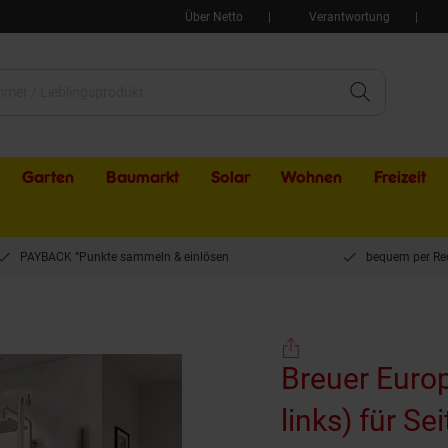
Über Netto
Verantwortung
Garten
Baumarkt
Solar
Wohnen
Freizeit
PAYBACK °Punkte sammeln & einlösen
bequem per Re
tür (Anschlag links) für Seitenwand alu chromeffekt Klarglas 900 mm
Breuer Euro
links) für S