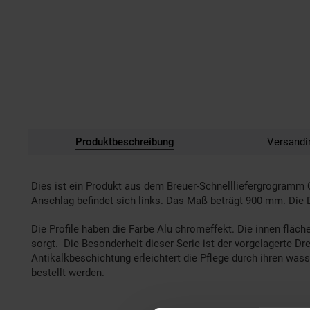
Produktbeschreibung
Versandi
Dies ist ein Produkt aus dem Breuer-Schnellliefergrogramm Q
Anschlag befindet sich links. Das Maß beträgt 900 mm. Die 
Die Profile haben die Farbe Alu chromeffekt. Die innen fläc
sorgt. Die Besonderheit dieser Serie ist der vorgelagerte D
Antikalkbeschichtung erleichtert die Pflege durch ihren was
bestellt werden.