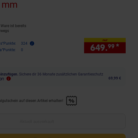
0 mm
(Produkt aktuell ausverkauft)
Ware ist bereits
rwegs
nur
is°Punkte:
324
649.
*
nur 
99
ra°Punkte:
0
hinzufügen.
Sichere dir 36 Monate zusätzlichen Garantieschutz
69,99 €
lgutschein auf diesen Artikel erhalten!
d &amp; 30€ Filialgutschein auf diesen Artikel erhalten!" anwenden
Aktuell ausverkauft