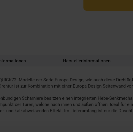
nformationen
Herstellerinformationen
UICK72: Modelle der Serie Europa Design, wie auch diese Drehtür f
Drehtür ist zur Kombination mit einer Europa Design Seitenwand vo
henbündigen Scharniere besitzen einen integrierten Hebe-Senkmechan
rehpunkt der Türen, welche nach innen und außen öffnen. Ideal für e
ser- und kalkabweisenden Effekt. Im Lieferumfang ist nur die Dusch