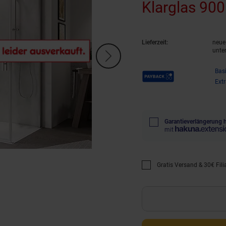
Klarglas 90
Lieferzeit:
neue 
unte
Payback Punkte
Bas
Ext
Garantieverlängerung 
mit
Gratis Versand & 30€ Filia
Promotion "Gratis Versan