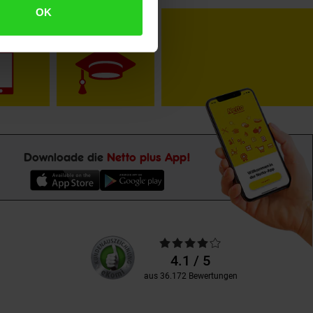
OK
toKOM
Karriere
Downloade die
Netto plus App!
Unsere
Durchschnittliche
Kundenbewertungen
Bewertungen
4.1 / 5
aus 36.172 Bewertungen