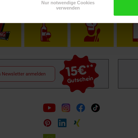
Nur notwendige Cookies
verwenden
Shop
Weinwelt
Rezeptwelt
Net
15€
**
m Newsletter anmelden
Gutschein
Folge
uns
auf