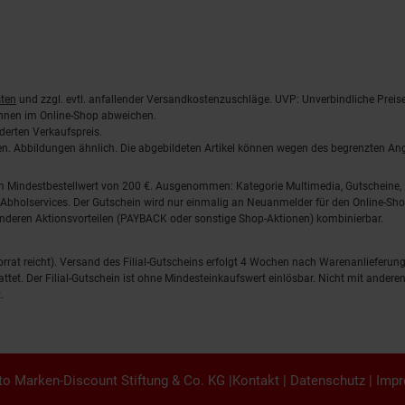
ten
und zzgl. evtl. anfallender Versandkostenzuschläge. UVP: Unverbindliche Preis
önnen im Online-Shop abweichen.
derten Verkaufspreis.
lten. Abbildungen ähnlich. Die abgebildeten Artikel können wegen des begrenzten A
em Mindestbestellwert von 200 €. Ausgenommen: Kategorie Multimedia, Gutscheine
Abholservices. Der Gutschein wird nur einmalig an Neuanmelder für den Online-Shop
anderen Aktionsvorteilen (PAYBACK oder sonstige Shop-Aktionen) kombinierbar.
 Vorrat reicht). Versand des Filial-Gutscheins erfolgt 4 Wochen nach Warenanlieferung
stattet. Der Filial-Gutschein ist ohne Mindesteinkaufswert einlösbar. Nicht mit and
.
o Marken-Discount Stiftung & Co. KG |
Kontakt
|
Datenschutz
|
Imp
en.