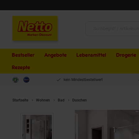
Schließen
Suche:
Bestseller
Angebote
Lebensmittel
Drogerie
Rezepte
kein Mindestbestellwert
Startseite
Wohnen
Bad
Duschen
Breuer Europa Design Dreh