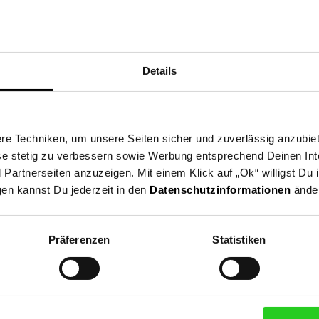
be-Senkmechanismus
Details
ußen
d
e Techniken, um unsere Seiten sicher und zuverlässig anzubiet
ese stetig zu verbessern sowie Werbung entsprechend Deinen In
artnerseiten anzuzeigen. Mit einem Klick auf „Ok“ willigst Du
gen kannst Du jederzeit in den
Datenschutzinformationen
änder
Präferenzen
Statistiken