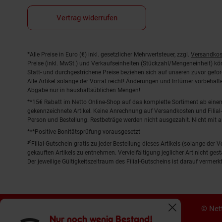
Vertrag widerrufen
Fußnoten
*Alle Preise in Euro (€) inkl. gesetzlicher Mehrwertsteuer, zzgl.
Versandkos
Preise (inkl. MwSt.) und Verkaufseinheiten (Stückzahl/Mengeneinheit) k
Statt- und durchgestrichene Preise beziehen sich auf unseren zuvor gefor
Alle Artikel solange der Vorrat reicht! Änderungen und Irrtümer vorbeha
Abgabe nur in haushaltsüblichen Mengen!
**15€ Rabatt im Netto Online-Shop auf das komplette Sortiment ab ein
gekennzeichnete Artikel. Keine Anrechnung auf Versandkosten und Filial-
Person und Bestellung. Restbeträge werden nicht ausgezahlt. Nicht mit 
***Positive Bonitätsprüfung vorausgesetzt
²⁰Filial-Gutschein gratis zu jeder Bestellung dieses Artikels (solange der
gekauften Artikels zu entnehmen. Vervielfältigung jeglicher Art nicht ge
Der jeweilige Gültigkeitszeitraum des Filial-Gutscheins ist darauf vermerkt
© Nett
Fenster schliess
Nur noch wenig Bestand!