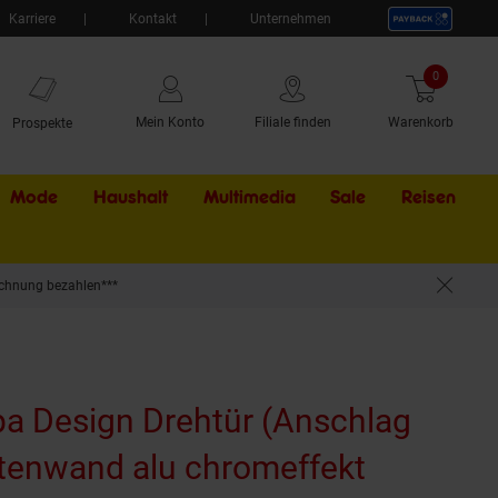
Karriere
Kontakt
Unternehmen
0
Artikel
Mein Konto
Filiale finden
Warenkorb
Prospekte
Mode
Haushalt
Multimedia
Sale
Externer Li
Reisen
chnung bezahlen***
pa Design Drehtür (Anschlag
eitenwand alu chromeffekt