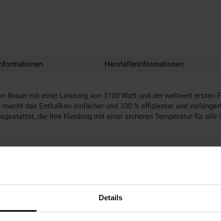
nformationen
Herstellerinformationen
n Braun mit einer Leistung von 3100 Watt und der weltweit ersten 
r macht das Entkalken einfacher und 100 % effizienter und verlänge
stattet, die Ihre Kleidung mit einer sicheren Temperatur für alle S
elsysteme
Details