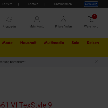
Karriere
Kontakt
Unternehmen
0
Artikel
Mein Konto
Filiale finden
Warenkorb
Prospekte
Mode
Haushalt
Multimedia
Sale
Externer Li
Reisen
chnung bezahlen***
61 VI TexStyle 9