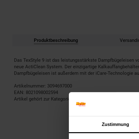
Produktbeschreibung
Versandi
Das TexStyle 9 ist das leistungsstärkste Dampfbügeleisen vo
neue ActiClean System. Der einzigartige Kalkauffangbehälte
Dampfbügeleisen ist außerdem mit der iCare-Technologie ausge
Artikelnummer: 3094697000
EAN: 8021098002594
Artikel gehört zur Kategorie:
Bügeleisen, Bügelbretter & Büg
Zustimmung