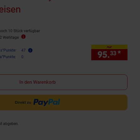
eisen
noch 10 Stück verfügbar
32 Werktage
nur
is°Punkte:
47
95.
*
nur 
33
ra°Punkte:
0
In den Warenkorb
ät abgeben.