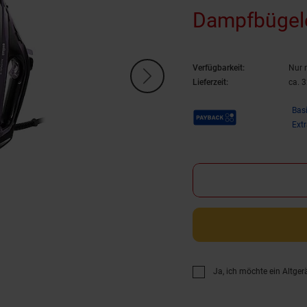
Dampfbügel
Verfügbarkeit:
Nur 
Lieferzeit:
ca. 
Payback Punkte
Bas
Ext
Ja, ich möchte ein Altger