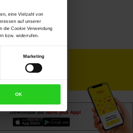
en, eine Vielzahl von
teressen auf unserer
 in die Cookie Verwendung
n bzw. widerrufen.
toKOM
Karriere
Marketing
OK
Downloade die
Netto plus App!