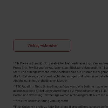
Vertrag widerrufen
Fußnoten
*Alle Preise in Euro (€) inkl. gesetzlicher Mehrwertsteuer, zzgl.
Versandkos
Preise (inkl. MwSt.) und Verkaufseinheiten (Stückzahl/Mengeneinheit) k
Statt- und durchgestrichene Preise beziehen sich auf unseren zuvor gefor
Alle Artikel solange der Vorrat reicht! Änderungen und Irrtümer vorbeha
Abgabe nur in haushaltsüblichen Mengen!
**15€ Rabatt im Netto Online-Shop auf das komplette Sortiment ab ein
gekennzeichnete Artikel. Keine Anrechnung auf Versandkosten und Filial-
Person und Bestellung. Restbeträge werden nicht ausgezahlt. Nicht mit 
***Positive Bonitätsprüfung vorausgesetzt
²⁰Filial-Gutschein gratis zu jeder Bestellung dieses Artikels (solange der