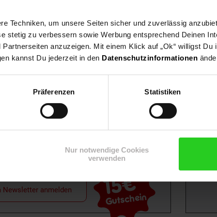
e Techniken, um unsere Seiten sicher und zuverlässig anzubiet
ese stetig zu verbessern sowie Werbung entsprechend Deinen In
artnerseiten anzuzeigen. Mit einem Klick auf „Ok“ willigst Du
gen kannst Du jederzeit in den
Datenschutzinformationen
änder
Shop
Weinwelt
Rezeptwelt
Net
Präferenzen
Statistiken
Nur notwendige Cookies
verwenden
15€
**
m Newsletter anmelden
Gutschein