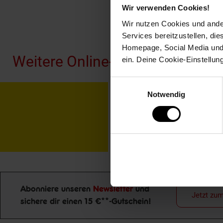
Wir verwenden Cookies!
Wir nutzen Cookies und ander
Fußzeile
Services bereitzustellen, di
Homepage, Social Media und P
Weitere Online-Angebote
ein. Deine Cookie-Einstellun
Einwilligungsauswahl
Netto Reisen
TV-
Notwendig
Abonniere unseren
Newsletter
und
Jetzt zu
sichere dir einen 15 €**-Gutschein!
Newsletter Anmeldung