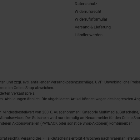
Datenschutz
Widerrufsrecht
Widerrufsformular
Versand & Lieferung
Händler werden
ten
und zzgl. evtl. anfallender Versandkostenzuschläge. UVP: Unverbindliche Preis
önnen im Online-Shop abweichen.
derten Verkaufspreis.
lten. Abbildungen ähnlich. Die abgebildeten Artikel können wegen des begrenzten A
em Mindestbestellwert von 200 €. Ausgenommen: Kategorie Multimedia, Gutscheine
Abholservices. Der Gutschein wird nur einmalig an Neuanmelder für den Online-Shop
anderen Aktionsvorteilen (PAYBACK oder sonstige Shop-Aktionen) kombinierbar.
 Vorrat reicht). Versand des Filial-Gutscheins erfolgt 4 Wochen nach Warenanlieferung