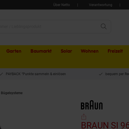
Über Netto
Verantwortung
Garten
Baumarkt
Solar
Wohnen
Freizeit
PAYBACK °Punkte sammeln & einlösen
bequem per Re
& Bügelsysteme
BRAUN SI 9661 VI TexStyle 9 Dampfbügeleisen
BRAUN SI 96