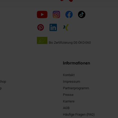
Folge
uns
auf
Bio Zertifizierung
DE-ÖKO-060
Unsere
Siegel
Informationen
Kontakt
Shop
Impressum
pp
Partnerprogramm
Presse
Karriere
AGB
Häufige Fragen (FAQ)