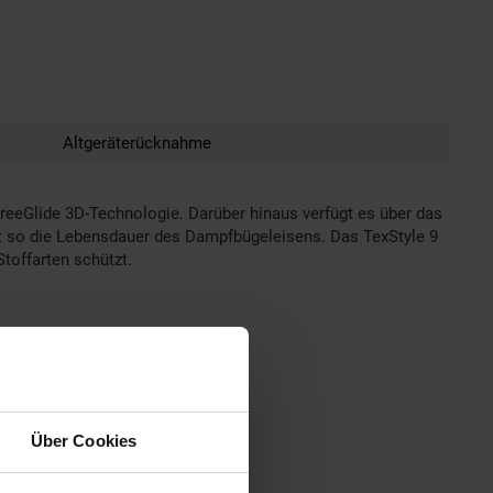
Altgeräterücknahme
FreeGlide 3D-Technologie. Darüber hinaus verfügt es über das
rt so die Lebensdauer des Dampfbügeleisens. Das TexStyle 9
toffarten schützt.
Über Cookies