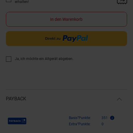
Promotion "Gratis Versand &amp; 30€ Filialgutschein auf diesen Artikel 
erhalten!
In den Warenkorb
Ja, ich möchte ein Altgerät abgeben.
PAYBACK
Payback Punkte
Basis°Punkte:
351
Extra°Punkte:
0