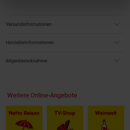
Versandinformationen
Herstellerinformationen
Altgeräterücknahme
Fußzeile
Weitere Online-Angebote
Netto Reisen
TV-Shop
Weinwelt