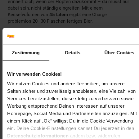
erinnert dich, wenn der Hopfen dazukommt – du musst nur
dabei sein, nicht ständig eingreifen. Mit einem
Kesselvolumen von
45 Litern
ergibt eine Charge
problemlos 20–30 Flaschen fertiges Bier.
Der herausnehmbare Getreidebehälter erleichtert das
Entfernen des Trebers nach dem Maischen. Der
auswechselbare Beutelfilter hält feste Rückstände zurück,
Zustimmung
Details
Über Cookies
ohne manuelles Abseihen. Der Ablasshahn mit feinem
Siebfilter leitet die fertige Würze direkt in den Kochtopf –
sauber und unkompliziert.
Wir verwenden Cookies!
Über die Klarstein App steuerst du den gesamten
Wir nutzen Cookies und andere Techniken, um unsere
Brauvorgang per Smartphone oder Tablet. 20 fertige
Seiten sicher und zuverlässig anzubieten, eine Vielzahl von
Rezepte liefern die Inspiration, 9 Speicherplätze sichern
deine eigenen Kreationen. Wer einmal selbst gebraut hat,
Services bereitzustellen, diese stetig zu verbessern sowie
will es nicht mehr missen – und der Brauheld Smart ist der
Werbung entsprechend Deinen Interessen auf unserer
ideale Einstieg.
Homepage, Social Media und Partnerseiten anzuzeigen. Mit
einem Klick auf „Ok“ willigst Du in die Cookie Verwendung
Hol dir den Klarstein Brauheld Smart und brau dein erstes
ein. Deine Cookie-Einstellungen kannst Du jederzeit in den
eigenes Bier.
Datenschutzinformationen
ändern bzw. widerrufen.