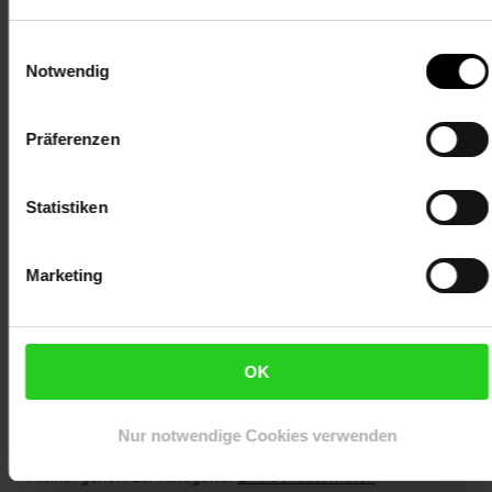
Lieferumfang:
Einwilligungsauswahl
1 x Kessel mit Umwälzpumpe
Notwendig
1 x Lochblech
1 x Kreislaufleitung
1 x Filterbehälter mit abnehmbarem Henkel
Präferenzen
1 x Filterrohr
1 x Glasdeckel
Statistiken
1 x Stopper
mehrsprachige Bedienungsanleitung
Marketing
Abmessungen:
Maße: ca. 47,5 x 84,5 x 46,5 cm (BxHxT)
Netzkabellänge: ca. 120 cm
OK
Gewicht: ca. 10,2 kg
Artikelnummer: 2643601000
Nur notwendige Cookies verwenden
EAN: 4060656510533
Artikel gehört zur Kategorie:
Einkochautomaten