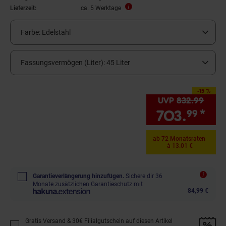
Lieferzeit:
ca. 5 Werktage
Farbe:
Edelstahl
Fassungsvermögen (Liter):
45 Liter
-15 %
Sie Sparen 15 Prozent,
UVP
832.
99
UVP :
703.
*
Sie
99
ab 72 Monatsraten
à 13.01 €
Garantieverlängerung hinzufügen.
Sichere dir 36
Monate zusätzlichen Garantieschutz mit
84,99 €
Gratis Versand & 30€ Filialgutschein auf diesen Artikel