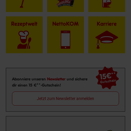
Rezeptwelt
NettoKOM
Karriere
15€
**
Newsletter Anmeldung
Abonniere unseren
Newsletter
und sichere
Gutschein
dir einen 15 €**-Gutschein!
Jetzt zum Newsletter anmelden