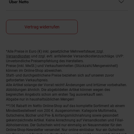
Über Netto
Vertrag widerrufen
*Alle Preise in Euro (€) inkl. gesetzlicher Mehrwertsteuer, zzgl.
Fußnoten
Versandkosten
und zzgl. evtl. anfallender Versandkostenzuschläge. UVP:
Unverbindliche Preisempfehlung des Herstellers.
Preise (inkl. MwSt.) und Verkaufseinheiten (Stückzahl/Mengeneinheit)
können im Online-Shop abweichen.
Statt- und durchgestrichene Preise beziehen sich auf unseren zuvor
geforderten Verkaufspreis.
Alle Artikel solange der Vorrat reicht! Änderungen und Irrtümer vorbehalten.
Abbildungen ähnlich. Die abgebildeten Artikel können wegen des
begrenzten Angebots schon am ersten Tag ausverkauft sein.
Abgabe nur in haushaltsüblichen Mengen!
**15€ Rabatt im Netto Online-Shop auf das komplette Sortiment ab einem
Mindestbestellwert von 200 €. Ausgenommen: Kategorie Multimedia,
Gutscheine, Bücher und Pre- & Anfangsmilchnahrung sowie gesondert
gekennzeichnete Artikel. Keine Anrechnung auf Versandkosten und Filial-
Abholservices. Der Gutschein wird nur einmalig an Neuanmelder für den
Online-Shop-Newsletter versendet. Nur online einlösbar. Nur ein Gutschein