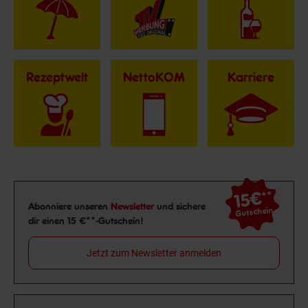
Rezeptwelt
NettoKOM
Karriere
15€
**
Newsletter Anmeldung
Abonniere unseren
Newsletter
und sichere
Gutschein
dir einen 15 €**-Gutschein!
Jetzt zum Newsletter anmelden