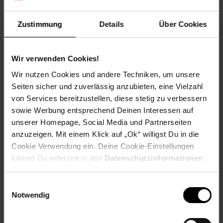
Gewicht
: 2,8 kg
Zustimmung
Details
Über Cookies
Lieferumfang:
Brandson 150 W LED Outdoor-Baustrahler +
Bedienungsanleitung
Technische Daten:
Wir verwenden Cookies!
Wir nutzen Cookies und andere Techniken, um unsere
Spannungsversorgung: 220 – 240 V AC / 50-60 Hz, 150
Seiten sicher und zuverlässig anzubieten, eine Vielzahl
W
von Services bereitzustellen, diese stetig zu verbessern
Netzkabel Typ F Stecker (CEE 7/4) outdoor, 4 m Länge
sowie Werbung entsprechend Deinen Interessen auf
Leistungsaufnahme: 150 W
Abstrahlwinkel: ca. 120°
unserer Homepage, Social Media und Partnerseiten
Farbtemperatur: 2700K (warmweiß)
anzuzeigen. Mit einem Klick auf „Ok“ willigst Du in die
Lichtstärke: 12.000 Lumen
Cookie Verwendung ein. Deine Cookie-Einstellungen
Anzahl der LEDs: 216 SMD
kannst Du jederzeit in den
Datenschutzinformationen
Arbeitstemperatur: -30°C bis +50°C
ändern bzw. widerrufen.
Schutzart: IP65 (Schutz gegen Strahlwasser,
Einwilligungsauswahl
staubdicht)
Notwendig
Artikelnummer: 2892735000
EAN: 4062861826652