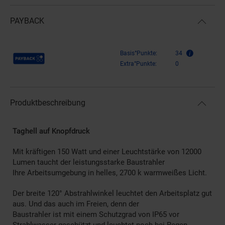
PAYBACK
Payback Punkte
Basis°Punkte:
34
Extra°Punkte:
0
Produktbeschreibung
Taghell auf Knopfdruck
Mit kräftigen 150 Watt und einer Leuchtstärke von 12000
Lumen taucht der leistungsstarke Baustrahler
Ihre Arbeitsumgebung in helles, 2700 k warmweißes Licht.
Der breite 120° Abstrahlwinkel leuchtet den Arbeitsplatz gut
aus. Und das auch im Freien, denn der
Baustrahler ist mit einem Schutzgrad von IP65 vor
Strahlwasser geschützt und leuchtet noch bei Regen