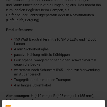
und Sturm unbeeindruckt die Umgebung aus. Das macht ihn
zum idealen Begleiter beim Campen, als
Helfer bei der Fahrzeugreparatur oder in Notsituationen
(Unfallhilfe, Bergung).
Produktfeatures:
150 Watt Baustrahler mit 216 SMD LEDs und 12.000
Lumen
4 mm Sicherheitsglas
passive Kühlung mittels Kühlrippen
Leuchtpanel waagerecht nach oben schwenkbar z.B.
gegen die Decke
wetterfest nach Schutzart IP65 - ideal zur Verwendung
im Außenbereich
Tragegriff für den mobilen Transport
4 m langes Stromkabel
Abmessungen
: H (410 mm) x B (405 mm) x L (155 mm),
Kabellänge: ca. 4 m