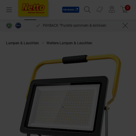
Payback
Prospekte
0
Arti
Menü
Suchfeld einblenden
Filiale finden
Warenkorb
PAYBACK °Punkte sammeln & einlösen
Lampen & Leuchten
Weitere Lampen & Leuchten
Brandson LED Baustrah