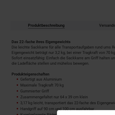
Produktbeschreibung
Versandi
Das 22-fache ihres Eigengewichts
Die leichte Sackkarre für alle Transportaufgaben rund ums 
Eigengewicht beträgt nur 3,2 kg, bei einer Tragkraft von 70
Sofort einsatzfähig: Einfach die Sackkarre am Griff halten 
die Ladefläche stellen und mühelos bewegen.
Produkteigenschaften
Gefertigt aus Aluminium
Maximale Tragkraft 70 kg
Gummierter Griff
Zusammengefaltet nur 64 x 39 cm klein
3,17 kg leicht, transportiert das 22-fache des Eigengew
Handgriff auf 90 cm und 100 cm ausfahrbar
Kugelgelagerte Räder mit Soft-Laufflächen