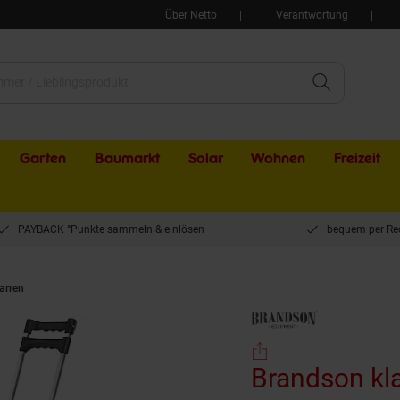
Über Netto
Verantwortung
Garten
Baumarkt
Solar
Wohnen
Freizeit
PAYBACK °Punkte sammeln & einlösen
bequem per Re
arren
Brandson klappbare Sackkarre - Transportkarre mit 70 kg Last Vollgummir
Brandson kl