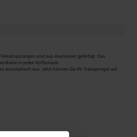
 Teleskopstangen sind aus Aluminium gefertigt. Das
ortkarre in jeden Kofferraum.
en automatisch aus. Jetzt können Sie Ihr Transportgut auf