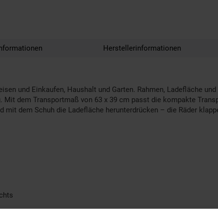
nformationen
Herstellerinformationen
Reisen und Einkaufen, Haushalt und Garten. Rahmen, Ladefläche und
 kg. Mit dem Transportmaß von 63 x 39 cm passt die kompakte Transp
und mit dem Schuh die Ladefläche herunterdrücken – die Räder klapp
ichts