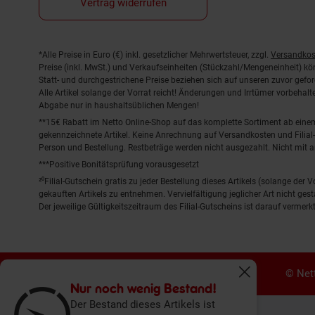
Vertrag widerrufen
Fußnoten
*Alle Preise in Euro (€) inkl. gesetzlicher Mehrwertsteuer, zzgl.
Versandkos
Preise (inkl. MwSt.) und Verkaufseinheiten (Stückzahl/Mengeneinheit) k
Statt- und durchgestrichene Preise beziehen sich auf unseren zuvor gefor
Alle Artikel solange der Vorrat reicht! Änderungen und Irrtümer vorbeha
Abgabe nur in haushaltsüblichen Mengen!
**15€ Rabatt im Netto Online-Shop auf das komplette Sortiment ab ein
gekennzeichnete Artikel. Keine Anrechnung auf Versandkosten und Filial-
Person und Bestellung. Restbeträge werden nicht ausgezahlt. Nicht mit 
***Positive Bonitätsprüfung vorausgesetzt
²⁰Filial-Gutschein gratis zu jeder Bestellung dieses Artikels (solange der
gekauften Artikels zu entnehmen. Vervielfältigung jeglicher Art nicht ge
Der jeweilige Gültigkeitszeitraum des Filial-Gutscheins ist darauf vermerkt
© Nett
Fenster schliess
Nur noch wenig Bestand!
Der Bestand dieses Artikels ist