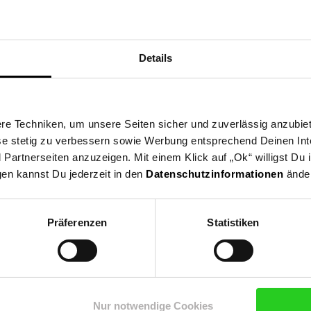
Details
Dicke ca. 6 cm | zur max. Größe entfaltet: Höhe: 100 cm x Breite 
nderseil und Bedienungsanleitung
e Techniken, um unsere Seiten sicher und zuverlässig anzubiet
ese stetig zu verbessern sowie Werbung entsprechend Deinen In
artnerseiten anzuzeigen. Mit einem Klick auf „Ok“ willigst Du
gen kannst Du jederzeit in den
Datenschutzinformationen
änder
Präferenzen
Statistiken
Nur notwendige Cookies