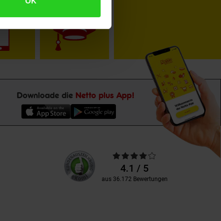
OK
toKOM
Karriere
Downloade die
Netto plus App!
Unsere
Durchschnittliche
Kundenbewertungen
Bewertungen
4.1 / 5
aus 36.172 Bewertungen