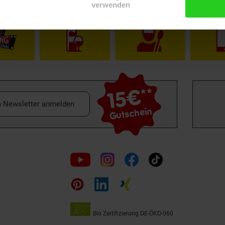
Shop
Weinwelt
Rezeptwelt
Net
verwenden
15€
**
m Newsletter anmelden
Gutschein
Folge
uns
auf
Bio Zertifizierung
DE-ÖKO-060
Unsere