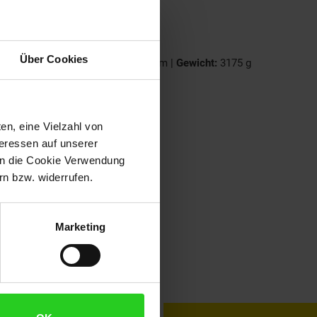
Über Cookies
39 cm |
Durchmesser Räder:
12,5 cm |
Gewicht:
3175 g
en, eine Vielzahl von
teressen auf unserer
 in die Cookie Verwendung
n bzw. widerrufen.
Marketing