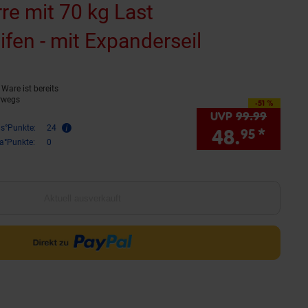
re mit 70 kg Last
fen - mit Expanderseil
(Produkt ak
Ware ist bereits
rwegs
-51 %
Sie Sparen 51 Prozent,
UVP
99.
99
UVP : 
is°Punkte:
24
48.
*
Sie 
95
ra°Punkte:
0
Aktuell ausverkauft