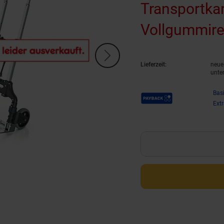
Transportkar
Vollgummirei
Lieferzeit:
neue 
unte
Payback Punkte
Bas
Ext