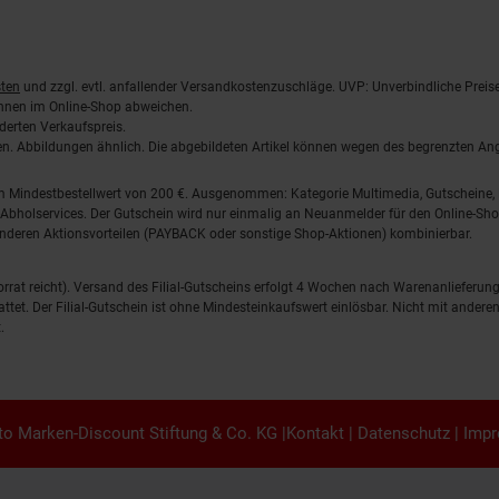
ten
und zzgl. evtl. anfallender Versandkostenzuschläge. UVP: Unverbindliche Preis
önnen im Online-Shop abweichen.
derten Verkaufspreis.
lten. Abbildungen ähnlich. Die abgebildeten Artikel können wegen des begrenzten A
em Mindestbestellwert von 200 €. Ausgenommen: Kategorie Multimedia, Gutscheine
Abholservices. Der Gutschein wird nur einmalig an Neuanmelder für den Online-Shop
anderen Aktionsvorteilen (PAYBACK oder sonstige Shop-Aktionen) kombinierbar.
 Vorrat reicht). Versand des Filial-Gutscheins erfolgt 4 Wochen nach Warenanlieferung
stattet. Der Filial-Gutschein ist ohne Mindesteinkaufswert einlösbar. Nicht mit and
.
o Marken-Discount Stiftung & Co. KG |
Kontakt
|
Datenschutz
|
Imp
en.