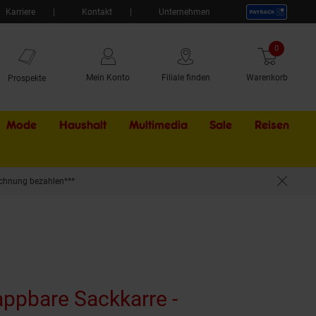
Karriere
Kontakt
Unternehmen
0
Artikel
Mein Konto
Filiale finden
Warenkorb
Prospekte
Mode
Haushalt
Multimedia
Sale
Externer Li
Reisen
chnung bezahlen***
eifen - mit Expanderseil
appbare Sackkarre -