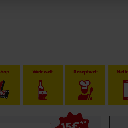
Shop
Weinwelt
Rezeptwelt
Net
15€
**