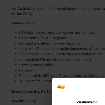
Das Gerät bietet höchste Sicherheit durch die Kombination
von nur 2,6 kg.
Produktvorteile
3 kW kräftiges Heizgebläse für den rauen Einsatz
keramisches PTC-Heizregister
Temperaturregelung mit zwei Heizstufen
integrierter Thermostat sorgt für konstanten Warmluft
Ventilator kann in den Einzelbetrieb geschaltet werden
kondensfreie Wärme ohne Sauerstoffverbrauch
schwenkbares Gebläse
Tragegriff
Thermoswitch (85°C) und Thermoschutz mit Sicherung
GS – Geprüfte Sicherheit
Abmessungen (L x B x H):
26,5 x 21 x 29 cm
| Kabellänge:
1
Gewicht:
2,62 kg
Zustimmung