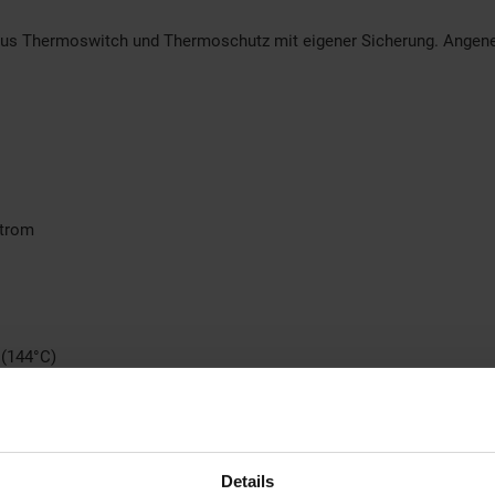
 aus Thermoswitch und Thermoschutz mit eigener Sicherung. Angene
strom
 (144°C)
35 cm
Details