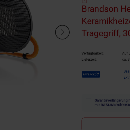
Brandson Hei
Keramikheizer
Tragegriff, 
Überhitzung
Verfügbarkeit:
Auf 
Lieferzeit:
ca. 
Payback Punkte
Bas
Ext
Garantieverlängerung 
mit