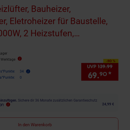
zlüfter, Bauheizer,
, Eletroheizer für Baustelle,
3000W, 2 Heizstufen,
sschutz
Lager
3 Werktage
-50 %
Sie Sparen 50 Prozent,
UVP
139.
99
UVP : 1
is°Punkte:
34
69.
*
Sie 
90
ra°Punkte:
0
hinzufügen.
Sichere dir 36 Monate zusätzlichen Garantieschutz
24,99 €
In den Warenkorb