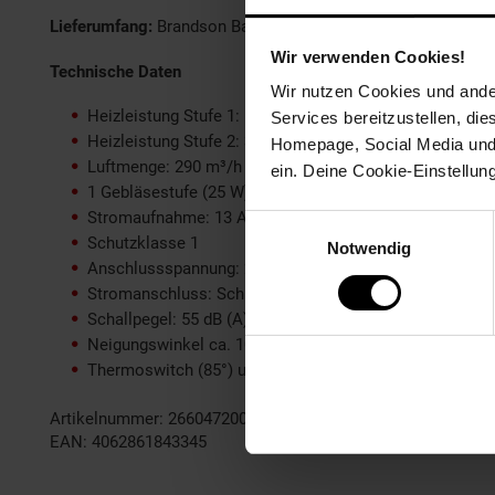
Lieferumfang:
Brandson Baustellen Heizlüfter + Bedienungsa
Wir verwenden Cookies!
Technische Daten
Wir nutzen Cookies und ander
Heizleistung Stufe 1: 1,5 kW
Services bereitzustellen, di
Heizleistung Stufe 2: 3 kW
Homepage, Social Media und P
Luftmenge: 290 m³/h
ein. Deine Cookie-Einstellun
1 Gebläsestufe (25 W)
Stromaufnahme: 13 A
Einwilligungsauswahl
Schutzklasse 1
Notwendig
Anschlussspannung: 230 V / 50 Hz
Stromanschluss: Schutzkontaktstecker (CEE 7/7)
Schallpegel: 55 dB (A)
Neigungswinkel ca. 100°
Thermoswitch (85°) und Thermoschutz mit Sicherung (
Artikelnummer: 2660472000
EAN: 4062861843345