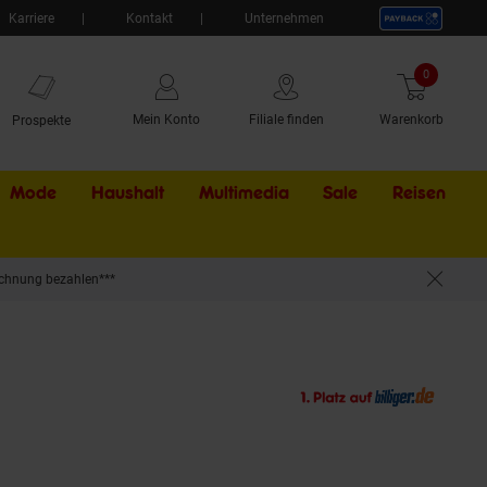
Karriere
Kontakt
Unternehmen
0
Artikel
Mein Konto
Filiale finden
Warenkorb
Prospekte
Mode
Haushalt
Multimedia
Sale
Externer Li
Reisen
chnung bezahlen***
W, 2 Heizstufen, Überhitzungsschutz