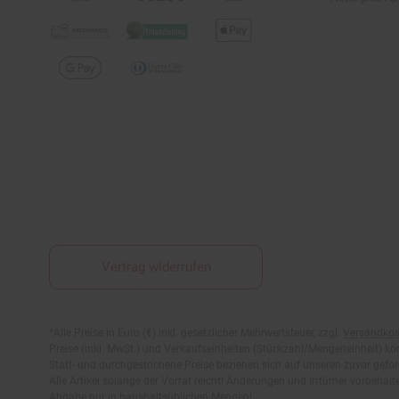
Vertrag widerrufen
Fußnoten
*Alle Preise in Euro (€) inkl. gesetzlicher Mehrwertsteuer, zzgl.
Versandkos
Preise (inkl. MwSt.) und Verkaufseinheiten (Stückzahl/Mengeneinheit) k
Statt- und durchgestrichene Preise beziehen sich auf unseren zuvor gefor
Alle Artikel solange der Vorrat reicht! Änderungen und Irrtümer vorbeha
Abgabe nur in haushaltsüblichen Mengen!
**15€ Rabatt im Netto Online-Shop auf das komplette Sortiment ab ein
gekennzeichnete Artikel. Keine Anrechnung auf Versandkosten und Filial-