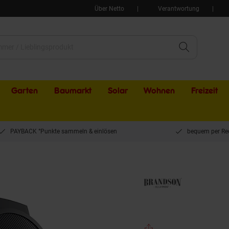
Über Netto
Verantwortung
Garten
Baumarkt
Solar
Wohnen
Freizeit
PAYBACK °Punkte sammeln & einlösen
bequem per Re
n Heizlüfter, Bauheizer, Keramikheizer, Eletroheizer für Baustelle, Tragegriff, 3000