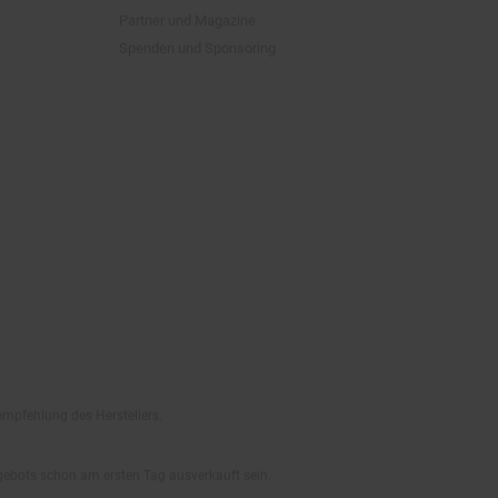
empfehlung des Herstellers.
ngebots schon am ersten Tag ausverkauft sein.
, Bücher und Pre- & Anfangsmilchnahrung sowie gesondert
-Newsletter versendet. Nur online einlösbar. Nur ein Gutschein pro