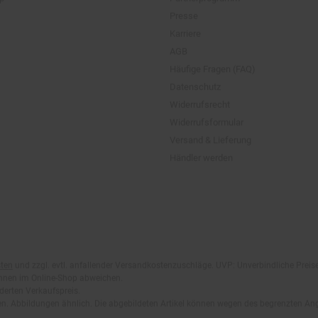
AGB
Häufige Fragen (FAQ)
Datenschutz
Widerrufsrecht
Widerrufsformular
Versand & Lieferung
Händler werden
ten
und zzgl. evtl. anfallender Versandkostenzuschläge. UVP: Unverbindliche Preis
önnen im Online-Shop abweichen.
derten Verkaufspreis.
lten. Abbildungen ähnlich. Die abgebildeten Artikel können wegen des begrenzten A
em Mindestbestellwert von 200 €. Ausgenommen: Kategorie Multimedia, Gutscheine
Abholservices. Der Gutschein wird nur einmalig an Neuanmelder für den Online-Shop