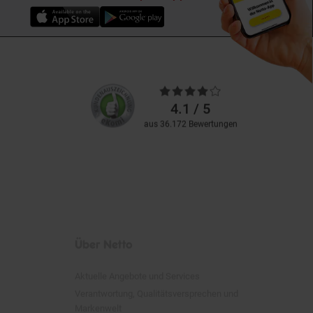
Unsere
Durchschnittliche
Kundenbewertungen
Bewertungen
4.1 / 5
aus 36.172 Bewertungen
Über Netto
Aktuelle Angebote und Services
Verantwortung, Qualitätsversprechen und
Markenwelt
Partner und Magazine
Spenden und Sponsoring