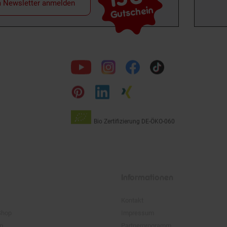
m Newsletter anmelden
Gutschein
Folge
uns
auf
Bio Zertifizierung
DE-ÖKO-060
Unsere
Siegel
Informationen
Kontakt
Shop
Impressum
pp
Partnerprogramm
Presse
Karriere