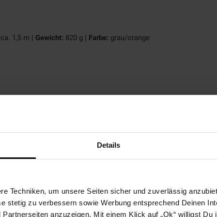
:
ca. 1,5 m |
Gewicht:
820 g |
Farbe:
grau/orange
Details
e Techniken, um unsere Seiten sicher und zuverlässig anzubiet
ese stetig zu verbessern sowie Werbung entsprechend Deinen In
artnerseiten anzuzeigen. Mit einem Klick auf „Ok“ willigst Du