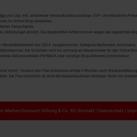
ten
und zzgl. evtl. anfallender Versandkostenzuschläge. UVP: Unverbindliche Preis
önnen im Online-Shop abweichen.
derten Verkaufspreis.
lten. Abbildungen ähnlich. Die abgebildeten Artikel können wegen des begrenzten A
em Mindestbestellwert von 200 €. Ausgenommen: Kategorie Multimedia, Gutscheine
Abholservices. Der Gutschein wird nur einmalig an Neuanmelder für den Online-Shop
anderen Aktionsvorteilen (PAYBACK oder sonstige Shop-Aktionen) kombinierbar.
 Vorrat reicht). Versand des Filial-Gutscheins erfolgt 4 Wochen nach Warenanlieferung
stattet. Der Filial-Gutschein ist ohne Mindesteinkaufswert einlösbar. Nicht mit and
.
o Marken-Discount Stiftung & Co. KG |
Kontakt
|
Datenschutz
|
Imp
en.