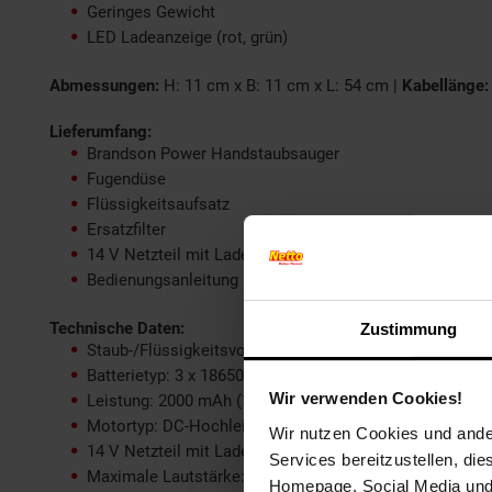
Geringes Gewicht
LED Ladeanzeige (rot, grün)
Abmessungen:
H: 11 cm x B: 11 cm x L: 54 cm |
Kabellänge
Lieferumfang:
Brandson Power Handstaubsauger
Fugendüse
Flüssigkeitsaufsatz
Ersatzfilter
14 V Netzteil mit Ladestation
Bedienungsanleitung (GER)
Technische Daten:
Zustimmung
Staub-/Flüssigkeitsvolumen: 400 ml / 120 ml
Batterietyp: 3 x 18650
Wir verwenden Cookies!
Leistung: 2000 mAh (11,1 V) = 22,2 Wh
Motortyp: DC-Hochleistungsmotor
Wir nutzen Cookies und ander
14 V Netzteil mit Ladeschale
Services bereitzustellen, di
Maximale Lautstärke: 72 dB
Homepage, Social Media und P