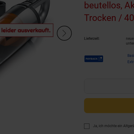
beutellos, 
Trocken / 40
Lieferzeit:
neue 
unte
Payback Punkte
Bas
Ext
Ja, ich möchte ein Altger