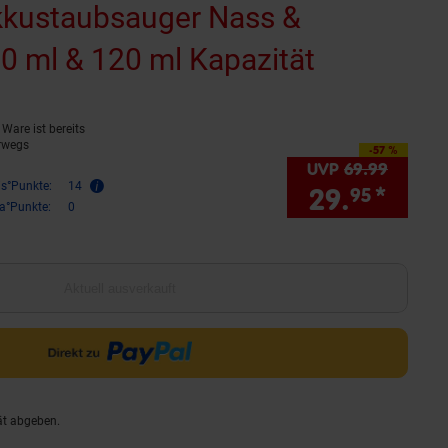
Akkustaubsauger Nass &
0 ml & 120 ml Kapazität
(Produkt a
Ware ist bereits
rwegs
-57 %
Sie Sparen 57 Prozent,
UVP
69.
99
UVP : 6
is°Punkte:
14
29.
*
Sie 
95
ra°Punkte:
0
Aktuell ausverkauft
ät abgeben.