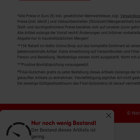
Fußnoten
*Alle Preise in Euro (€) inkl. gesetzlicher Mehrwertsteuer, zzgl.
Versandkos
Preise (inkl. MwSt.) und Verkaufseinheiten (Stückzahl/Mengeneinheit) k
Statt- und durchgestrichene Preise beziehen sich auf unseren zuvor gefor
Alle Artikel solange der Vorrat reicht! Änderungen und Irrtümer vorbeha
Abgabe nur in haushaltsüblichen Mengen!
**15€ Rabatt im Netto Online-Shop auf das komplette Sortiment ab ein
gekennzeichnete Artikel. Keine Anrechnung auf Versandkosten und Filial-
Person und Bestellung. Restbeträge werden nicht ausgezahlt. Nicht mit 
***Positive Bonitätsprüfung vorausgesetzt
²⁰Filial-Gutschein gratis zu jeder Bestellung dieses Artikels (solange der
gekauften Artikels zu entnehmen. Vervielfältigung jeglicher Art nicht ge
Der jeweilige Gültigkeitszeitraum des Filial-Gutscheins ist darauf vermerkt
© Nett
Fenster schliess
Nur noch wenig Bestand!
Der Bestand dieses Artikels ist
gering.