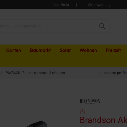
Über Netto
Verantwortung
Garten
Baumarkt
Solar
Wohnen
Freizeit
PAYBACK °Punkte sammeln & einlösen
bequem per Re
ndson Akku-Handstaubsauger 70 W, beutellos, Akkustaubsauger Nass & Trocken / 
Brandson Ak