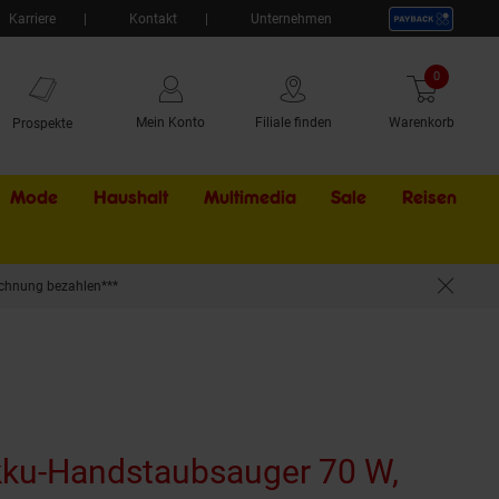
Karriere
Kontakt
Unternehmen
0
Artikel
Mein Konto
Filiale finden
Warenkorb
Prospekte
Mode
Haushalt
Multimedia
Sale
Externer Li
Reisen
chnung bezahlen***
400 ml & 120 ml Kapazität
ku-Handstaubsauger 70 W,