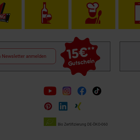
15€
**
m Newsletter anmelden
Gutschein
Folge
uns
auf
Bio Zertifizierung
DE-ÖKO-060
Unsere
Siegel