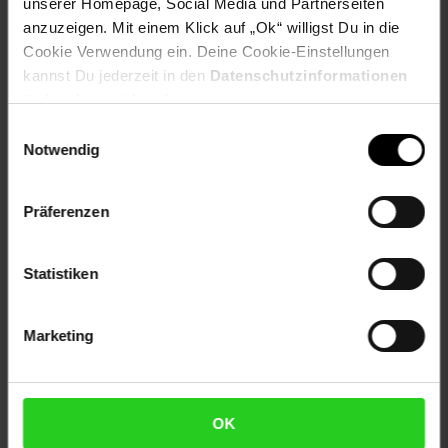
Gardena Adapter
unserer Homepage, Social Media und Partnerseiten
anzuzeigen. Mit einem Klick auf „Ok“ willigst Du in die
Artikelnummer: 2893389001
Cookie Verwendung ein. Deine Cookie-Einstellungen
EAN: 4062861827123
kannst Du jederzeit in den
Datenschutzinformationen
Artikel gehört zur Kategorie:
Bewässerungs-Zubehör
ändern bzw. widerrufen.
Einwilligungsauswahl
Notwendig
Versandinformationen
Präferenzen
Herstellerinformationen
Statistiken
Fußzeile
Weitere Online-Angebote
Marketing
Netto Reisen
TV-Shop
Weinwelt
OK