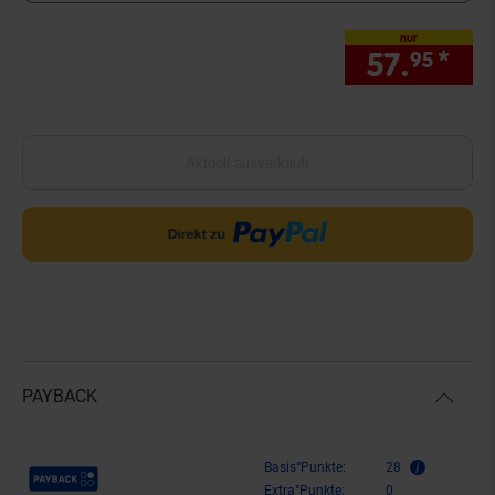
nur
57.
*
nur
95
Aktuell ausverkauft
PAYBACK
Payback Punkte
Basis°Punkte:
28
Extra°Punkte:
0