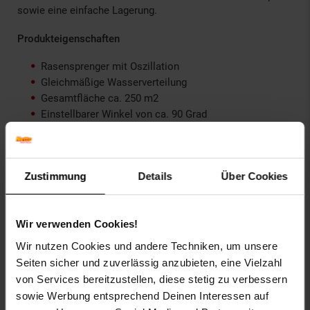
sowie eine einfache Lagerung.
Produkteigenschaften
Rasensprenger mit Oszillation
Gleichmäßige Wasserverteilung
Gesamtfläche ca. 250 m2
Einstellbarer Winkel von ca. 90 Grad
Regulierbare Reichweite, abhängig vom Wasserdruck,
bis zu 14 m
Wasserdruck ca. 6 bar
Wassermenge ca. 9,5 l/min.
Zustimmung
Details
Über Cookies
Integriertes Reinigungssieb
Inklusive Reinigunsgsstift (zum Säubern der Düsen)
Inklusive Gardena-Adapter
Wir verwenden Cookies!
Wir nutzen Cookies und andere Techniken, um unsere
Abmessungen:
Länge 44 cm, Breite 15,5 cm, Höhe 8 cm. |
Seiten sicher und zuverlässig anzubieten, eine Vielzahl
Gewicht: 282 g
von Services bereitzustellen, diese stetig zu verbessern
Lieferumfang
: Brandson Rasensprenger mit separatem
sowie Werbung entsprechend Deinen Interessen auf