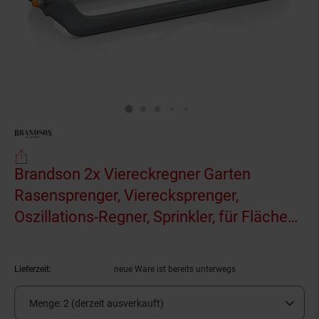
Brandson 2x Viereckregner Garten
Rasensprenger, Vierecksprenger,
Oszillations-Regner, Sprinkler, für Flächen
bis 250 m², Rasen Bewässerung,
Reichweite bis zu 14 m Ø
(Produkt aktuell au
Lieferzeit:
neue Ware ist bereits unterwegs
Menge:
2 (derzeit ausverkauft)