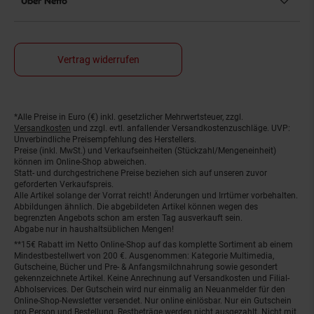
Über Netto
Vertrag widerrufen
*Alle Preise in Euro (€) inkl. gesetzlicher Mehrwertsteuer, zzgl.
Fußnoten
Versandkosten
und zzgl. evtl. anfallender Versandkostenzuschläge. UVP:
Unverbindliche Preisempfehlung des Herstellers.
Preise (inkl. MwSt.) und Verkaufseinheiten (Stückzahl/Mengeneinheit)
können im Online-Shop abweichen.
Statt- und durchgestrichene Preise beziehen sich auf unseren zuvor
geforderten Verkaufspreis.
Alle Artikel solange der Vorrat reicht! Änderungen und Irrtümer vorbehalten.
Abbildungen ähnlich. Die abgebildeten Artikel können wegen des
begrenzten Angebots schon am ersten Tag ausverkauft sein.
Abgabe nur in haushaltsüblichen Mengen!
**15€ Rabatt im Netto Online-Shop auf das komplette Sortiment ab einem
Mindestbestellwert von 200 €. Ausgenommen: Kategorie Multimedia,
Gutscheine, Bücher und Pre- & Anfangsmilchnahrung sowie gesondert
gekennzeichnete Artikel. Keine Anrechnung auf Versandkosten und Filial-
Abholservices. Der Gutschein wird nur einmalig an Neuanmelder für den
Online-Shop-Newsletter versendet. Nur online einlösbar. Nur ein Gutschein
pro Person und Bestellung. Restbeträge werden nicht ausgezahlt. Nicht mit