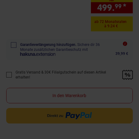
499.
*
nur
99
ab 72 Monatsraten
à 9.24 €
Garantieverlängerung hinzufügen.
Sichere dir 36
Monate zusätzlichen Garantieschutz mit
39,99 €
Gratis Versand & 30€ Filialgutschein auf diesen Artikel
Promotion "Gratis Versand &amp; 30€ Filialgutschein auf diesen Artikel 
erhalten!
In den Warenkorb