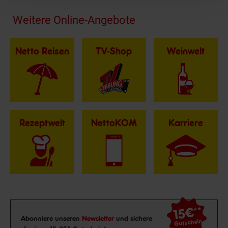
Fußzeile
Weitere Online-Angebote
Netto Reisen
TV-Shop
Weinwelt
Rezeptwelt
NettoKOM
Karriere
15€
**
Newsletter Anmeldung
Abonniere unseren
Newsletter
und sichere
Gutschein