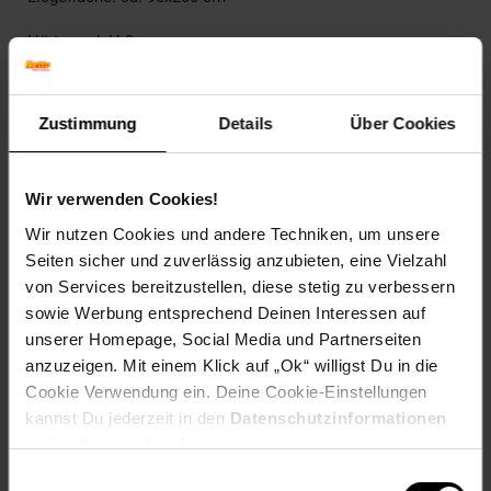
Härtegrad: H 3
Inkl. Topper aus PU-Schaum
Zustimmung
Details
Über Cookies
Max. Belastung: ca. 90 kg
Bezug: Cordstoff 100% Polyester
Wir verwenden Cookies!
Füße: Kunststoff Schwarz
Wir nutzen Cookies und andere Techniken, um unsere
Seiten sicher und zuverlässig anzubieten, eine Vielzahl
Rückseite bezogen: nein
von Services bereitzustellen, diese stetig zu verbessern
Polsterung: Bonell-Federkernmatratzen
sowie Werbung entsprechend Deinen Interessen auf
unserer Homepage, Social Media und Partnerseiten
Gewicht: ca. 80 kg
anzuzeigen. Mit einem Klick auf „Ok“ willigst Du in die
Cookie Verwendung ein. Deine Cookie-Einstellungen
Gestell: massive Holzleisten + Spanplatte
kannst Du jederzeit in den
Datenschutzinformationen
ändern bzw. widerrufen.
Einwilligungsauswahl
Um eine gleichmäßige Belastung zu garantieren, ggf. im