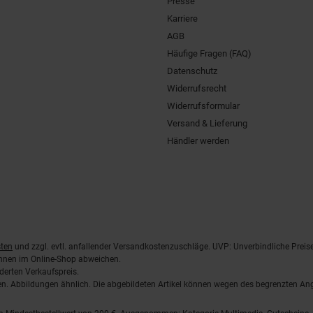
Presse
Karriere
AGB
Häufige Fragen (FAQ)
Datenschutz
Widerrufsrecht
Widerrufsformular
Versand & Lieferung
Händler werden
ten
und zzgl. evtl. anfallender Versandkostenzuschläge. UVP: Unverbindliche Preis
önnen im Online-Shop abweichen.
derten Verkaufspreis.
lten. Abbildungen ähnlich. Die abgebildeten Artikel können wegen des begrenzten A