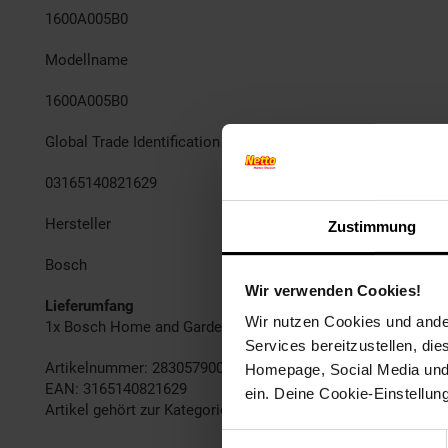
1600A005B0
Modellname
1600A005B0
Global Trade Identification Number
03165140821629
Hersteller
Zustimmung
Bosch
Wir verwenden Cookies!
Lieferumfang
Wir nutzen Cookies und ander
1x Bosch Home and Garden Akku PBA 18 V LI-Ion, 2, 5 Ah
Services bereitzustellen, di
Artikelnummer: 2830579000
Homepage, Social Media und P
EAN: 3165140821629
ein. Deine Cookie-Einstellun
Artikel gehört zur Kategorie:
Werkzeug-Akkus & -Ladegeräte
Einwilligungsauswahl