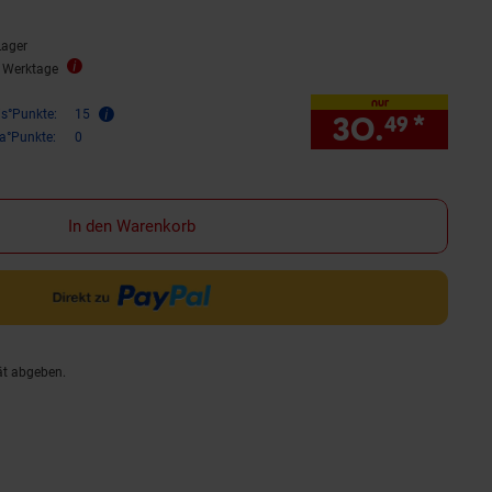
Lager
3 Werktage
nur
is°Punkte:
15
30.
*
nur 
49
ra°Punkte:
0
In den Warenkorb
ät abgeben.