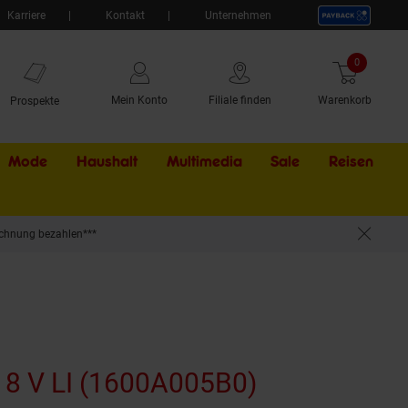
Karriere
Kontakt
Unternehmen
0
Artikel
Mein Konto
Filiale finden
Warenkorb
Prospekte
Mode
Haushalt
Multimedia
Sale
Externer Li
Reisen
chnung bezahlen***
8 V LI (1600A005B0)