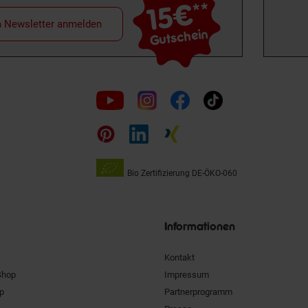
15€
**
m Newsletter anmelden
Gutschein
Folge
uns
auf
Bio Zertifizierung
DE-ÖKO-060
Unsere
Siegel
Informationen
Kontakt
Shop
Impressum
pp
Partnerprogramm